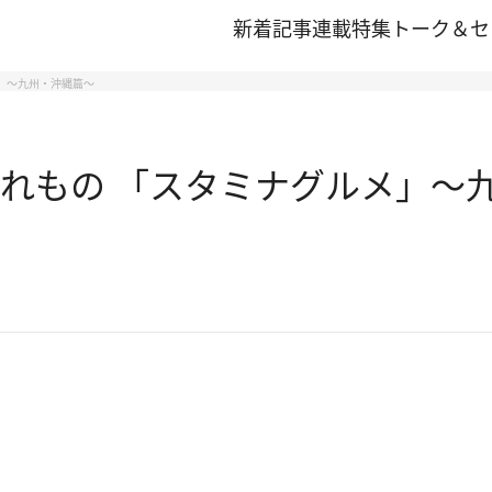
新着記事
連載
特集
トーク＆セ
メ」～九州・沖縄篇～
ぐれもの 「スタミナグルメ」～