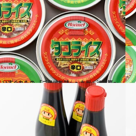
しいすぐれもの 「ご当地缶詰」～九州・沖縄篇～