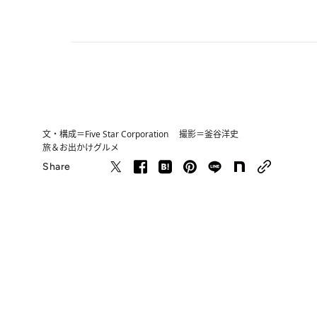
文・構成＝Five Star Corporation 撮影＝釜谷洋史
旅＆お出かけ
グルメ
Share