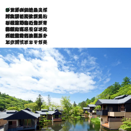
リスボンの絶品スイーツ「パステル・デ・ナタ」とは？ポルトガル伝統の奥深い世界へ
2026.8.8
2026.7.27
「私の祖国はポルトガル語です」国民的詩人フェルナンド・ペソアと、彼が愛した文学の街を歩く
2026.7.26
ポルトガル近海が育む極上の海の幸。キリリと冷えた白ワインと愉しむ、シーフード専門店の贅沢
2026.7.22
伝統の味をモダンに昇華。高感度な地元客が集う、リスボンの最旬ガストロノミー
2026.7.21
大航海時代の栄華から、震災、独裁、そして革命へ。ポルトガル・首都リスボンの石畳に刻まれた「歴史の光と影」
2026.7.13
エッセイ・ヤマザキマリ「慎ましくも美しき国 ポルトガル」