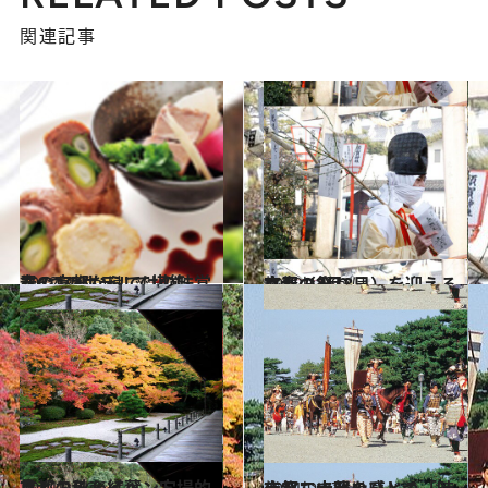
関連記事
2012.2.8
春の京都ならではの味覚を6つのホテルで堪能
旅＆お出かけ
2012.1.29
立春（2月3日）を迎える京都の祭り
旅＆お出かけ
2011.10.26
京都の秋・紅葉、穴場的見どころ＆イベント
旅＆お出かけ