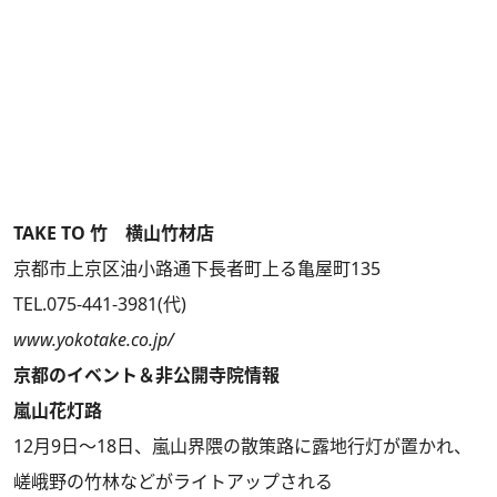
TAKE TO 竹 横山竹材店
京都市上京区油小路通下長者町上る亀屋町135
TEL.075-441-3981(代)
www.yokotake.co.jp/
京都のイベント＆非公開寺院情報
嵐山花灯路
12月9日～18日、嵐山界隈の散策路に露地行灯が置かれ、
嵯峨野の竹林などがライトアップされる