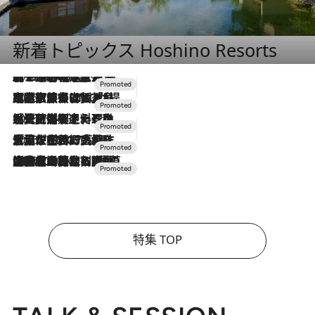
新着トピックス Hoshino Resorts
2026.8.7
【トンボの足水浴】ヒノキの香りに包まれて涼感マックス！約13℃の湧水かけ流しを避暑地「星野温泉 トンボの湯」で体験
2026.7.31
【ホテル帰省】という選択肢をOMOが提案。家族とほどよい距離を保つには「昼は実家、夜は気兼ねなくホテルで！」
2026.7.24
【夏限定ディナーコース】旬を迎える稚鮎や花ズッキーニなどをイタリア・トスカーナの郷土料理の手法で満喫！
2026.7.17
「土佐和ハーブかき氷」がOMO7高知に登場！生姜、山椒、大葉など目にも舌にも涼を呼ぶ郷土の味
2026.7.10
NEW OPEN！【界 草津】名湯の地に誕生。趣の異なる2種の温泉と上州ならではの会席・蕎麦割烹など美食を味わう究極の癒やし旅
特集 TOP