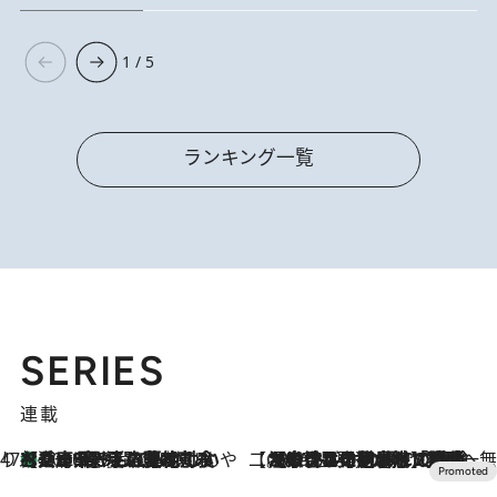
1 / 5
ランキング一覧
SERIES
連載
47都道府県の手みやげ ひんやりスイーツで夏を満喫
【兵庫県】この夏絶対食べたい 冷やしておいしいおやつ3選 淡路島の恵みをジェラートに集約
2026.8.8
【CREA×星野リゾート】唯一無二。癒しと発見が待つ場所へ
2026.8.7
【トンボの足水浴】ヒノキの香りに包まれて涼感マックス！約13℃の湧水かけ流しを避暑地「星野温泉 トンボの湯」で体験