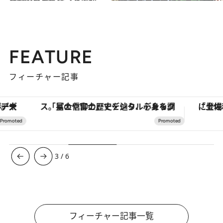
2011.9.27
京都三大祭のひとつ「時代祭」で雅を感じる
旅＆お出かけ
FEATURE
フィーチャー記事
「星のや富士」でデジタルデトックス。冨士信仰の歴史を辿り、心身を調える。
3
/
6
フィーチャー記事一覧