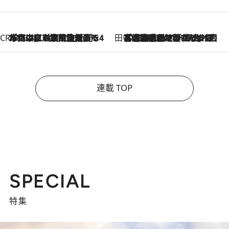
CREA'S CHOICE
2026.8.7
「立川にも歌舞伎があるんだよ」 片岡仁左衛門・市川中車ら豪華座組みで4年目の立川立飛歌舞伎へ
田中稲の勝手に再ブーム
2026.8.7
「湘南乃風に憧れて」観客大盛上がりの“タオル回し”に、ラッパー顔負けの高速歌唱まで…さだまさし（74）のアグレッシブすぎる現在地
連載 TOP
SPECIAL
特集