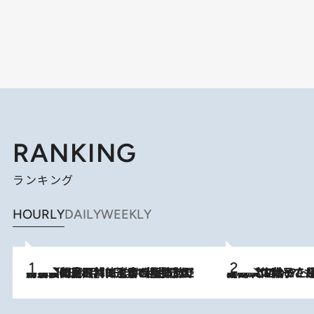
RANKING
ランキング
HOURLY
DAILY
WEEKLY
「最後に見られてよかった」上野動物園の東園パンダ舎が解体前に特別公開。8月16日まで延長されたパネル展と共に辿る“半世紀”のパンダ飼育《解体工事の図面あり》
2026.8.8
2026.8.5
【阿川佐和子さんの年とる力】なぜ70代で始めた趣味は“こんなに楽しい”のか？ ピアノ、俳句…スランプに陥っても続けられる“ある秘訣”とは