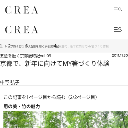
トップ
旅＆お出かけ
五感を磨く京都歳時記
京都で、新年に向けてMY箸づくり体験
五感を磨く京都歳時記
vol.03
2011.11.30
京都で、新年に向けてMY箸づくり体験
中野 弘子
この記事を1ページ目から読む（2/2ページ目）
用の美・竹の魅力