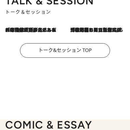
TALK & SESSION
トーク＆セッション
2026.8.3
「今後値上げがあるとすれば…」「リスクがあるのは今年の冬」エネルギー専門家が語る、ホルムズ海峡封鎖が家庭にもたらす“ある心配”
2026.8.3
「住宅建てられない…」「サーチャージ料の高値が続いている」ホルムズ海峡封鎖による影響はいつまで続く？《エネルギー専門家に聞く“どうなる日本の暮らし”》
トーク&セッション TOP
COMIC & ESSAY