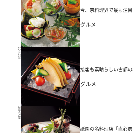
今、京料理界で最も注目
グルメ
2014.7.31
接客も素晴らしい古都の
グルメ
2014.7.29
祇園の名料理店「直心房