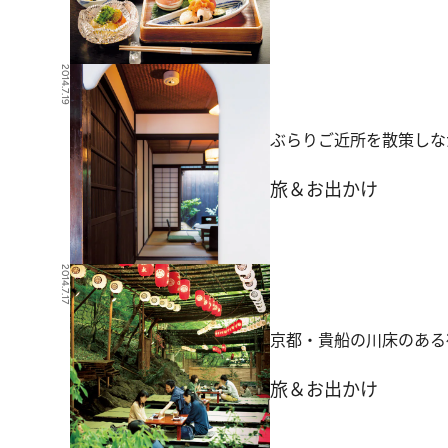
2014.7.19
ぶらりご近所を散策しな
旅＆お出かけ
2014.7.17
京都・貴船の川床のある
旅＆お出かけ