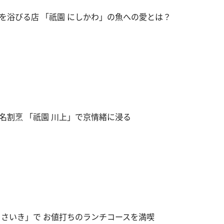
を浴びる店 「祇園 にしかわ」の魚への愛とは？
名割烹 「祇園 川上」で京情緒に浸る
 さいき」で お値打ちのランチコースを満喫