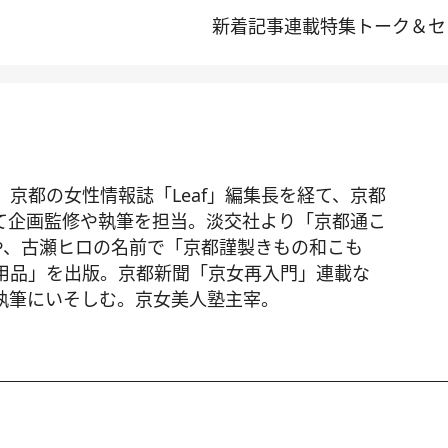
新着記事
連載
特集
トーク＆セ
京都の女性情報誌「Leaf」編集長を経て、京都
て企画監修や執筆を担当。淡交社より「京都通こ
」や、古瀬ヒロの名前で「京都謹製きもの和こも
用品」を出版。京都新聞「京女再入門」連載な
執筆にいそしむ。京女美人塾主宰。