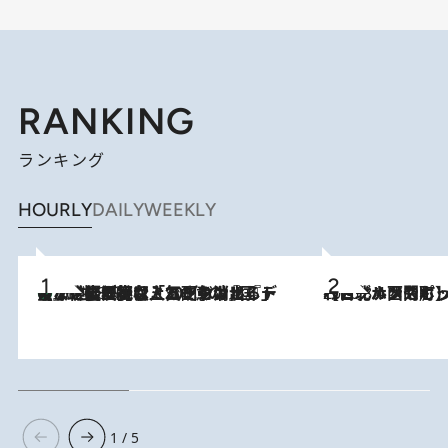
RANKING
ランキング
HOURLY
DAILY
WEEKLY
【なぜ吉沢亮は「気配を消せる」のか？】興行収入208億の『国宝』を経て挑むミュージカル『ディア・エヴァン・ハンセン』。トップ俳優が舞台上でさらけ出した“孤独”とは
2026.8.5
2026.8.4
【台北・西門町】台湾旅行で行くべきグルメスポット7選《濃厚ルーローハンやもっちり粽、サクふわドーナツも》
1 / 5