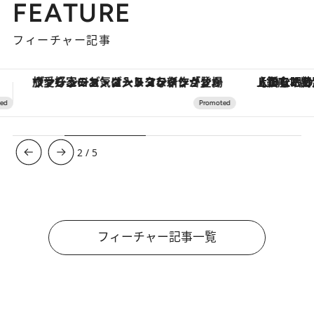
FEATURE
フィーチャー記事
【銀座で出合う最旬美容】美髪ケアや上質な眠り…セルフケアのアップデートから、特別な名入れギフトまで。大人のための「ReFa GINZA」クルーズ
3
/
5
フィーチャー記事一覧