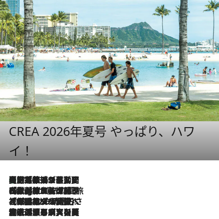
CREA 2026年夏号 やっぱり、ハワ
イ！
【厳選旅コスメ】国内をあちこち移動する河井菜摘が選んだ夏旅ベストコスメ発表！「リラックスアイテムはマスト」【Mサイズジップ】
2026.8.5
2026.8.4
【厳選旅コスメ】「紫外線＆乾燥対策しながらメイク感も！」ヘア＆メイクGeorgeが選んだ夏旅ベストコスメを発表！【Mサイズジップ】
2026.8.3
【厳選旅コスメ】「保湿もタイパ重視！」“サウナ好き”タレント清水みさとが愛用する夏旅ベストコスメを発表！【Mサイズジップ】
2026.8.2
【厳選旅コスメ】美容家・瀬戸麻実の夏旅ベストコスメを発表！「ストレスなく使えるクレンジング＆洗顔は必須」【Mサイズジップ】