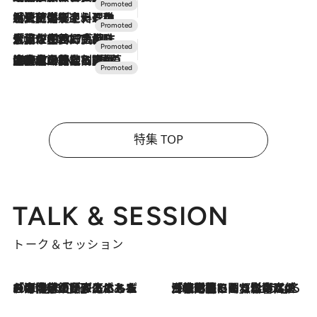
2026.7.24
【夏限定ディナーコース】旬を迎える稚鮎や花ズッキーニなどをイタリア・トスカーナの郷土料理の手法で満喫！
2026.7.17
「土佐和ハーブかき氷」がOMO7高知に登場！生姜、山椒、大葉など目にも舌にも涼を呼ぶ郷土の味
2026.7.10
NEW OPEN！【界 草津】名湯の地に誕生。趣の異なる2種の温泉と上州ならではの会席・蕎麦割烹など美食を味わう究極の癒やし旅
特集 TOP
TALK & SESSION
トーク＆セッション
2026.8.3
「今後値上げがあるとすれば…」「リスクがあるのは今年の冬」エネルギー専門家が語る、ホルムズ海峡封鎖が家庭にもたらす“ある心配”
2026.8.3
「住宅建てられない…」「サーチャージ料の高値が続いている」ホルムズ海峡封鎖による影響はいつまで続く？《エネルギー専門家に聞く“どうなる日本の暮らし”》