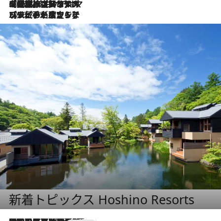
2026.8.1
【厳選旅コスメ】「UV＆美白ケアはマスト！」フリーアナウンサー宇賀なつみの夏旅ベストコスメを発表！【Mサイズジップ】
2026.7.23
【リピート確定！】ハワイの名店ランチプレートとサンドイッチ、手が止まらない人気ドーナツ
新着トピックス Hoshino Resorts
2026.7.31
【ホテル帰省】という選択肢をOMOが提案。家族とほどよい距離を保つには「昼は実家、夜は気兼ねなくホテルで！」