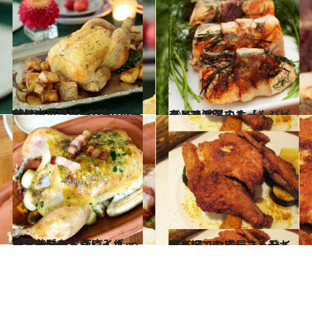
2015.12.12
美しいデクパージュ(切り分け方)のため 丸鶏のパーツについて知っておこう
グルメ
2015.12.7
クリスマスのホームパーティで活躍する【レシピまとめ10】
グルメ
2015.8.26
美女たちのお気に入り「アンダーズ 東京」 しっとり美味なるクレイポットチキン
グルメ
2012.7.25
神楽坂でお肉屋さん発イタリアンのビーフ＆チキン！
グルメ