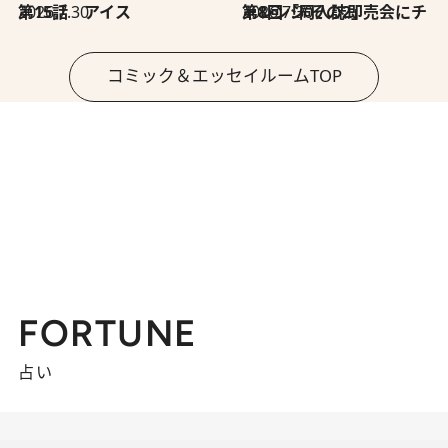
2026.7.30
第15話 アイス
2026.7.30
第8回「同人誌即売会にチャレンジ その2」
コミック＆エッセイルームTOP
FORTUNE
占い