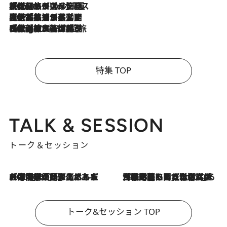
2026.8.6
【厳選旅コスメ】「身軽さ＆UV対策重視！」ヘアアーティストshucoが選んだ夏旅ベストコスメを発表【Mサイズジップ】
2026.8.5
【厳選旅コスメ】国内をあちこち移動する河井菜摘が選んだ夏旅ベストコスメ発表！「リラックスアイテムはマスト」【Mサイズジップ】
2026.8.4
【厳選旅コスメ】「紫外線＆乾燥対策しながらメイク感も！」ヘア＆メイクGeorgeが選んだ夏旅ベストコスメを発表！【Mサイズジップ】
特集 TOP
TALK & SESSION
トーク＆セッション
2026.8.3
「今後値上げがあるとすれば…」「リスクがあるのは今年の冬」エネルギー専門家が語る、ホルムズ海峡封鎖が家庭にもたらす“ある心配”
2026.8.3
「住宅建てられない…」「サーチャージ料の高値が続いている」ホルムズ海峡封鎖による影響はいつまで続く？《エネルギー専門家に聞く“どうなる日本の暮らし”》
トーク&セッション TOP