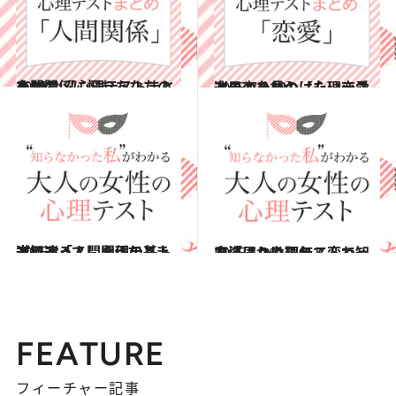
2015.8.7
人間関係に悩むあなたのための 【心理テストまとめ10】
占い
2015.7.31
次の恋を見つけたい恋愛迷子のための【心理テストまとめ10】
占い
2015.8.1
道に迷ってしまったときどうする？ 心理テストで知る「人間関係の基本」
占い
2015.5.16
魔法にかけられて変わった姿は？心理テストで知る「周りの評価」
占い
FEATURE
フィーチャー記事