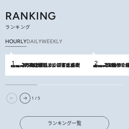
RANKING
ランキング
HOURLY
DAILY
WEEKLY
2026.8.7
「湘南乃風に憧れて」観客大盛上がりの“タオル回し”に、ラッパー顔負けの高速歌唱まで…さだまさし（74）のアグレッシブすぎる現在地
2026.8.5
【阿川佐和子さんの年とる力】なぜ70代で始めた趣味は“こんなに楽しい”のか？ ピアノ、俳句…スランプに陥っても続けられる“ある秘訣”とは
1 / 5
ランキング一覧