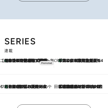
SERIES
連載
【CREA×星野リゾート】唯一無二。癒しと発見が待つ場所へ
【トンボの足水浴】ヒノキの香りに包まれて涼感マックス！約13℃の湧水かけ流しを避暑地「星野温泉 トンボの湯」で体験
2026.8.7
CREA'S CHOICE
「立川にも歌舞伎があるんだよ」 片岡仁左衛門・市川中車ら豪華座組みで4年目の立川立飛歌舞伎へ
2026.8.7
47都道府県の手みやげ ひんやりスイーツで夏を満喫
【京都府】この夏絶対食べたい 冷やしておいしいおやつ3選 ひと口目から心を掴む新緑のテリーヌ
2026.8.7
田中稲の勝手に再ブーム
2026.8.7
「湘南乃風に憧れて」観客大盛上がりの“タオル回し”に、ラッパー顔負けの高速歌唱まで…さだまさし（74）のアグレッシブすぎる現在地