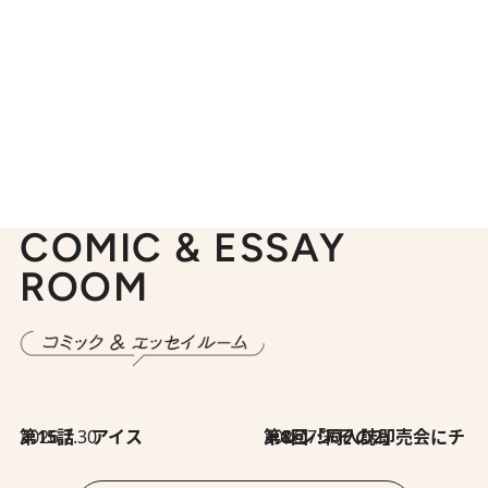
COMIC & ESSAY
ROOM
2026.7.30
第15話 アイス
2026.7.30
第8回「同人誌即売会にチャレンジ その2」