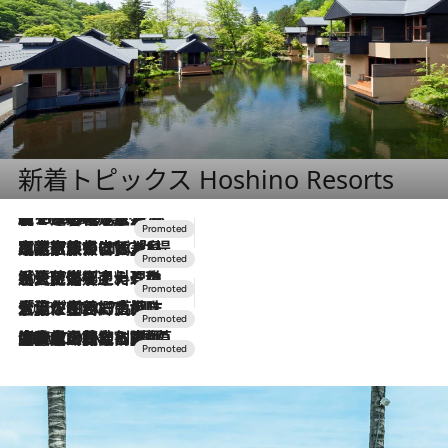
新着トピックス Hoshino Resorts
【トンボの足水浴】ヒノキの香りに包まれて涼感マックス！約13℃の湧水かけ流しを避暑地「星野温泉 トンボの湯」で体験
2026.8.7
2026.7.31
【ホテル帰省】という選択肢をOMOが提案。家族とほどよい距離を保つには「昼は実家、夜は気兼ねなくホテルで！」
2026.7.24
【夏限定ディナーコース】旬を迎える稚鮎や花ズッキーニなどをイタリア・トスカーナの郷土料理の手法で満喫！
2026.7.17
「土佐和ハーブかき氷」がOMO7高知に登場！生姜、山椒、大葉など目にも舌にも涼を呼ぶ郷土の味
2026.7.10
NEW OPEN！【界 草津】名湯の地に誕生。趣の異なる2種の温泉と上州ならではの会席・蕎麦割烹など美食を味わう究極の癒やし旅