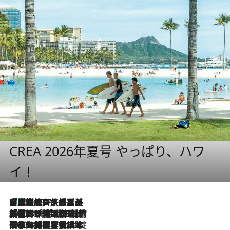
CREA 2026年夏号 やっぱり、ハワ
イ！
【厳選旅コスメ】「多機能アイテムがメイン！」旅好き美容エディターが選んだ夏旅ベストコスメを発表【Mサイズジップ】
2026.8.7
2026.8.6
「荷物が増えるほど旅ストレスは増す」美容ジャーナリストがたどり着いた最終結論。“化粧品を劇的に減らす”感動の凝縮美容とは
2026.8.6
「旅先には金髪ウィッグを持参」日本と同じメイクでは損してる!? 美容ジャーナリストが提案する“掟破りの旅美容”とは