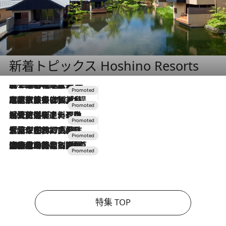
新着トピックス Hoshino Resorts
2026.8.7
【トンボの足水浴】ヒノキの香りに包まれて涼感マックス！約13℃の湧水かけ流しを避暑地「星野温泉 トンボの湯」で体験
2026.7.31
【ホテル帰省】という選択肢をOMOが提案。家族とほどよい距離を保つには「昼は実家、夜は気兼ねなくホテルで！」
2026.7.24
【夏限定ディナーコース】旬を迎える稚鮎や花ズッキーニなどをイタリア・トスカーナの郷土料理の手法で満喫！
2026.7.17
「土佐和ハーブかき氷」がOMO7高知に登場！生姜、山椒、大葉など目にも舌にも涼を呼ぶ郷土の味
2026.7.10
NEW OPEN！【界 草津】名湯の地に誕生。趣の異なる2種の温泉と上州ならではの会席・蕎麦割烹など美食を味わう究極の癒やし旅
特集 TOP