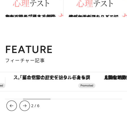
2015.7.5
うまくいかなそうでも惹かれるタイプは？ 心理テストで知る「得する友人」
占い
2015.6.28
憧れの人がいたらどこに座る？ 心理テストで知る「友情のストレス」
占い
FEATURE
フィーチャー記事
【銀座で出合う最旬美容】美髪ケアや上質な眠り…セルフケアのアップデートから、特別な名入れギフトまで。大人のための「ReFa GINZA」クルーズ
ヴァシュロン・コンスタンタン
3
/
6