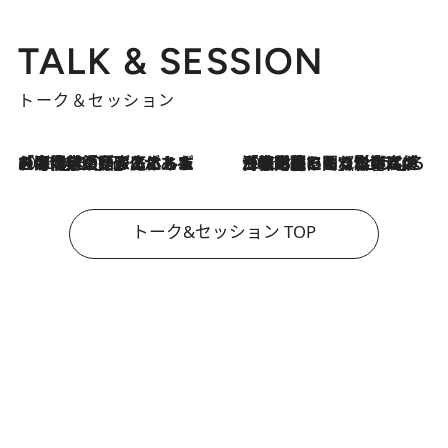
TALK & SESSION
トーク＆セッション
2026.8.3
「今後値上げがあるとすれば…」「リスクがあるのは今年の冬」エネルギー専門家が語る、ホルムズ海峡封鎖が家庭にもたらす“ある心配”
2026.8.3
「住宅建てられない…」「サーチャージ料の高値が続いている」ホルムズ海峡封鎖による影響はいつまで続く？《エネルギー専門家に聞く“どうなる日本の暮らし”》
トーク&セッション TOP