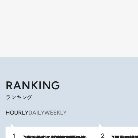
RANKING
ランキング
HOURLY
DAILY
WEEKLY