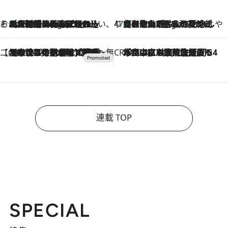
そおだよおこの関西おいしい、おやつ紀行
［大阪府箕面市］一皿一皿目の前で仕上げられる、料理を巧みに組み込んだアシェットデセールコース「ミチル アシェット デセール（Michiru assiette dessert）」
3 Hours Ago
47都道府県の手みやげ ひんやりスイーツで夏を満喫
【和歌山県】この夏絶対食べたい 冷やしておいしいおやつ3選 みかんがごろっと丸ごと入ったジュレ
3 Hours Ago
【CREA×星野リゾート】唯一無二。癒しと発見が待つ場所へ
2026.8.7
【トンボの足水浴】ヒノキの香りに包まれて涼感マックス！約13℃の湧水かけ流しを避暑地「星野温泉 トンボの湯」で体験
CREA'S CHOICE
2026.8.7
「立川にも歌舞伎があるんだよ」 片岡仁左衛門・市川中車ら豪華座組みで4年目の立川立飛歌舞伎へ
連載 TOP
SPECIAL