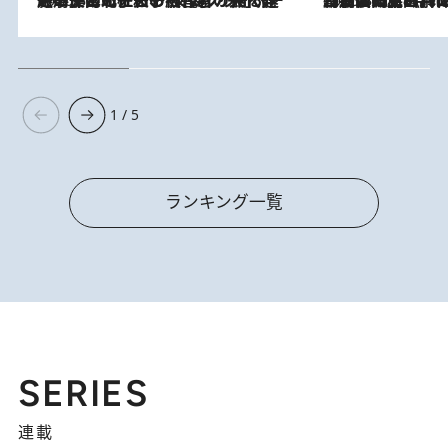
2026.8.3
《「文士の子ども被害者の会」発足！》阿川佐和子（72）が語る遠藤周作に北杜夫、劇作家・矢代静一の子どもたちの“文豪プライベート事件簿”
2026.8.8
「最後に見られてよかった」上野動物園の東園パンダ舎が解体前に特別公開。8月16日まで延長されたパネル展と共に辿る“半世紀”のパンダ飼育《解体工事の図面あり》
1 / 5
ランキング一覧
SERIES
連載