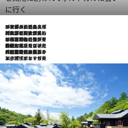
に行く
2026.8.8
リスボンの絶品スイーツ「パステル・デ・ナタ」とは？ポルトガル伝統の奥深い世界へ
2026.7.27
「私の祖国はポルトガル語です」国民的詩人フェルナンド・ペソアと、彼が愛した文学の街を歩く
2026.7.26
ポルトガル近海が育む極上の海の幸。キリリと冷えた白ワインと愉しむ、シーフード専門店の贅沢
2026.7.22
伝統の味をモダンに昇華。高感度な地元客が集う、リスボンの最旬ガストロノミー
2026.7.21
大航海時代の栄華から、震災、独裁、そして革命へ。ポルトガル・首都リスボンの石畳に刻まれた「歴史の光と影」
2026.7.13
エッセイ・ヤマザキマリ「慎ましくも美しき国 ポルトガル」