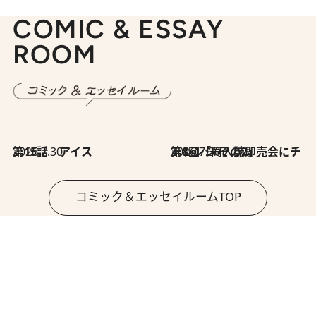
COMIC & ESSAY
ROOM
2026.7.30
第15話 アイス
2026.7.30
第8回「同人誌即売会にチャレンジ その2」
コミック＆エッセイルームTOP