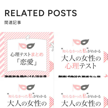
RELATED POSTS
関連記事
2015.7.31
次の恋を見つけたい恋愛迷子のための【心理テストまとめ10】
占い
2015.7.25
友達に作ってあげたい卵料理は？ 心理テストで知る「世渡りテク」
占い