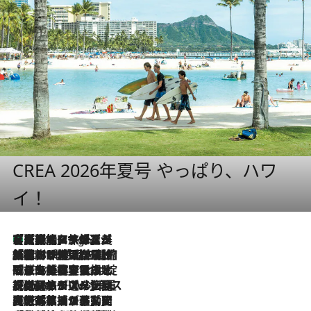
CREA 2026年夏号 やっぱり、ハワ
イ！
【厳選旅コスメ】「多機能アイテムがメイン！」旅好き美容エディターが選んだ夏旅ベストコスメを発表【Mサイズジップ】
8 Hours Ago
2026.8.6
「荷物が増えるほど旅ストレスは増す」美容ジャーナリストがたどり着いた最終結論。“化粧品を劇的に減らす”感動の凝縮美容とは
2026.8.6
「旅先には金髪ウィッグを持参」日本と同じメイクでは損してる!? 美容ジャーナリストが提案する“掟破りの旅美容”とは
2026.8.6
【厳選旅コスメ】「身軽さ＆UV対策重視！」ヘアアーティストshucoが選んだ夏旅ベストコスメを発表【Mサイズジップ】
2026.8.5
【厳選旅コスメ】国内をあちこち移動する河井菜摘が選んだ夏旅ベストコスメ発表！「リラックスアイテムはマスト」【Mサイズジップ】