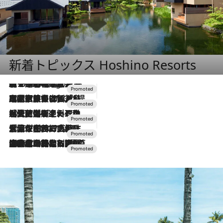
新着トピックス Hoshino Resorts
【トンボの足水浴】ヒノキの香りに包まれて涼感マックス！約13℃の湧水かけ流しを避暑地「星野温泉 トンボの湯」で体験
6 Hours Ago
2026.7.31
【ホテル帰省】という選択肢をOMOが提案。家族とほどよい距離を保つには「昼は実家、夜は気兼ねなくホテルで！」
2026.7.24
【夏限定ディナーコース】旬を迎える稚鮎や花ズッキーニなどをイタリア・トスカーナの郷土料理の手法で満喫！
2026.7.17
「土佐和ハーブかき氷」がOMO7高知に登場！生姜、山椒、大葉など目にも舌にも涼を呼ぶ郷土の味
2026.7.10
NEW OPEN！【界 草津】名湯の地に誕生。趣の異なる2種の温泉と上州ならではの会席・蕎麦割烹など美食を味わう究極の癒やし旅