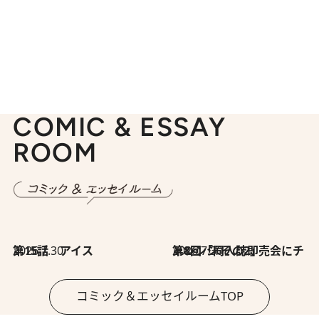
COMIC & ESSAY
ROOM
2026.7.30
第15話 アイス
2026.7.30
第8回「同人誌即売会にチャレンジ その2」
コミック＆エッセイルームTOP