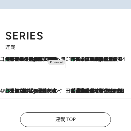
SERIES
連載
【CREA×星野リゾート】唯一無二。癒しと発見が待つ場所へ
【トンボの足水浴】ヒノキの香りに包まれて涼感マックス！約13℃の湧水かけ流しを避暑地「星野温泉 トンボの湯」で体験
6 Hours Ago
CREA'S CHOICE
「立川にも歌舞伎があるんだよ」 片岡仁左衛門・市川中車ら豪華座組みで4年目の立川立飛歌舞伎へ
8 Hours Ago
47都道府県の手みやげ ひんやりスイーツで夏を満喫
【京都府】この夏絶対食べたい 冷やしておいしいおやつ3選 ひと口目から心を掴む新緑のテリーヌ
8 Hours Ago
田中稲の勝手に再ブーム
「湘南乃風に憧れて」観客大盛上がりの“タオル回し”に、ラッパー顔負けの高速歌唱まで…さだまさし（74）のアグレッシブすぎる現在地
2026.8.7
連載 TOP