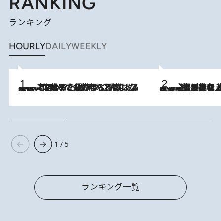
RANKING
ランキング
HOURLY
DAILY
WEEKLY
2026.8.5
【阿川佐和子さんの年とる力】なぜ70代で始めた趣味は“こんなに楽しい”のか？ ピアノ、俳句…スランプに陥っても続けられる“ある秘訣”とは
2026.8.5
【なぜ吉沢亮は「気配を消せる」のか？】興行収入208億の『国宝』を経て挑むミュージカル『ディア・エヴァン・ハンセン』。トップ俳優が舞台上でさらけ出した“孤独”とは
1 / 5
ランキング一覧