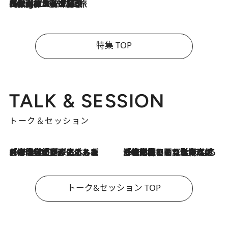
2026.8.4
【厳選旅コスメ】「紫外線＆乾燥対策しながらメイク感も！」ヘア＆メイクGeorgeが選んだ夏旅ベストコスメを発表！【Mサイズジップ】
特集 TOP
TALK & SESSION
トーク＆セッション
2026.8.3
「今後値上げがあるとすれば…」「リスクがあるのは今年の冬」エネルギー専門家が語る、ホルムズ海峡封鎖が家庭にもたらす“ある心配”
2026.8.3
「住宅建てられない…」「サーチャージ料の高値が続いている」ホルムズ海峡封鎖による影響はいつまで続く？《エネルギー専門家に聞く“どうなる日本の暮らし”》
トーク&セッション TOP