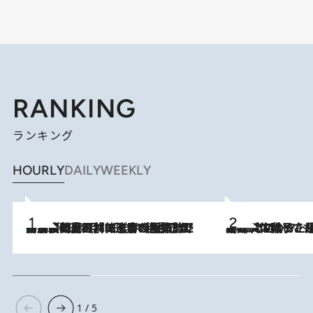
RANKING
ランキング
HOURLY
DAILY
WEEKLY
「最後に見られてよかった」上野動物園の東園パンダ舎が解体前に特別公開。8月16日まで延長されたパネル展と共に辿る“半世紀”のパンダ飼育《解体工事の図面あり》
2026.8.8
2026.8.5
【阿川佐和子さんの年とる力】なぜ70代で始めた趣味は“こんなに楽しい”のか？ ピアノ、俳句…スランプに陥っても続けられる“ある秘訣”とは
1 / 5