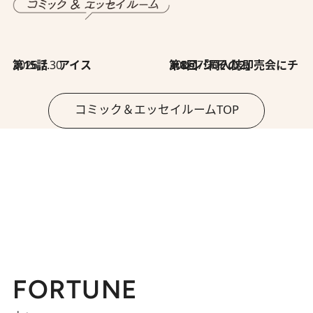
2026.7.30
第15話 アイス
2026.7.30
第8回「同人誌即売会にチャレンジ その2」
コミック＆エッセイルームTOP
FORTUNE