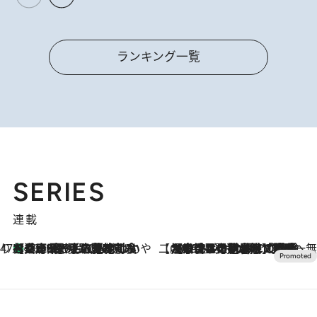
ランキング一覧
SERIES
連載
47都道府県の手みやげ ひんやりスイーツで夏を満喫
【兵庫県】この夏絶対食べたい 冷やしておいしいおやつ3選 淡路島の恵みをジェラートに集約
2026.8.8
【CREA×星野リゾート】唯一無二。癒しと発見が待つ場所へ
2026.8.7
【トンボの足水浴】ヒノキの香りに包まれて涼感マックス！約13℃の湧水かけ流しを避暑地「星野温泉 トンボの湯」で体験