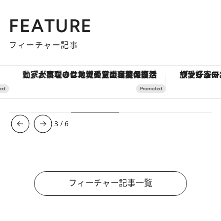
FEATURE
フィーチャー記事
「大事なのは地域の意識を変えること」。ロレックス賞受賞の自然保護活動家が実現させたナイジェリアの自然環境の復活
ヴァシュロン・コンスタンタン
3
/
6
フィーチャー記事一覧