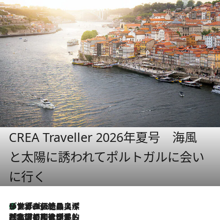
CREA Traveller 2026年夏号 海風
と太陽に誘われてポルトガルに会い
に行く
リスボンの絶品スイーツ「パステル・デ・ナタ」とは？ポルトガル伝統の奥深い世界へ
2026.8.8
2026.7.27
「私の祖国はポルトガル語です」国民的詩人フェルナンド・ペソアと、彼が愛した文学の街を歩く