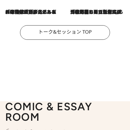
2026.8.3
「今後値上げがあるとすれば…」「リスクがあるのは今年の冬」エネルギー専門家が語る、ホルムズ海峡封鎖が家庭にもたらす“ある心配”
2026.8.3
「住宅建てられない…」「サーチャージ料の高値が続いている」ホルムズ海峡封鎖による影響はいつまで続く？《エネルギー専門家に聞く“どうなる日本の暮らし”》
トーク&セッション TOP
COMIC & ESSAY
ROOM