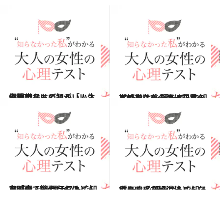
2015.3.7
優勝賞品はどれがいい？ 心理テストで知る「人生で重要なもの」
占い
2015.2.21
指輪をはめるのは右手のどの指？ 心理テストで知る「あなたの第一印象」
占い
2015.2.15
ひとりで観たいのはどんな映画？ 心理テストで知る「今、必要なもの」
占い
2015.2.7
いま嗅ぎたいのはどんな香り？ 心理テストで知る「ストレス解消法」
占い