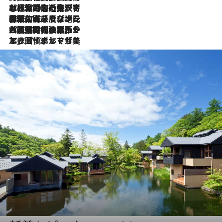
2026.7.26
ポルトガル近海が育む極上の海の幸。キリリと冷えた白ワインと愉しむ、シーフード専門店の贅沢
2026.7.22
伝統の味をモダンに昇華。高感度な地元客が集う、リスボンの最旬ガストロノミー
2026.7.21
大航海時代の栄華から、震災、独裁、そして革命へ。ポルトガル・首都リスボンの石畳に刻まれた「歴史の光と影」
2026.7.13
エッセイ・ヤマザキマリ「慎ましくも美しき国 ポルトガル」