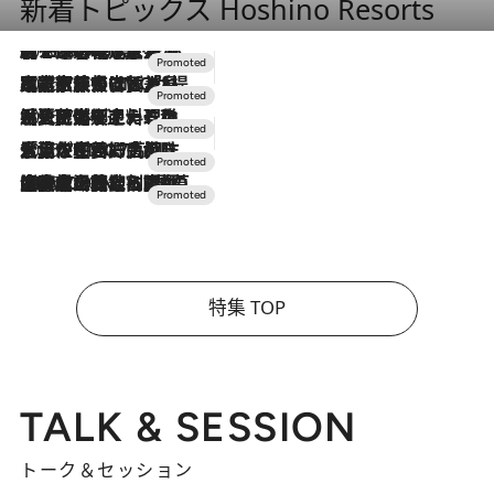
新着トピックス Hoshino Resorts
2026.8.7
【トンボの足水浴】ヒノキの香りに包まれて涼感マックス！約13℃の湧水かけ流しを避暑地「星野温泉 トンボの湯」で体験
2026.7.31
【ホテル帰省】という選択肢をOMOが提案。家族とほどよい距離を保つには「昼は実家、夜は気兼ねなくホテルで！」
2026.7.24
【夏限定ディナーコース】旬を迎える稚鮎や花ズッキーニなどをイタリア・トスカーナの郷土料理の手法で満喫！
2026.7.17
「土佐和ハーブかき氷」がOMO7高知に登場！生姜、山椒、大葉など目にも舌にも涼を呼ぶ郷土の味
2026.7.10
NEW OPEN！【界 草津】名湯の地に誕生。趣の異なる2種の温泉と上州ならではの会席・蕎麦割烹など美食を味わう究極の癒やし旅
特集 TOP
TALK & SESSION
トーク＆セッション