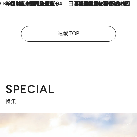
CREA'S CHOICE
2026.8.7
「立川にも歌舞伎があるんだよ」 片岡仁左衛門・市川中車ら豪華座組みで4年目の立川立飛歌舞伎へ
田中稲の勝手に再ブーム
2026.8.7
「湘南乃風に憧れて」観客大盛上がりの“タオル回し”に、ラッパー顔負けの高速歌唱まで…さだまさし（74）のアグレッシブすぎる現在地
連載 TOP
SPECIAL
特集