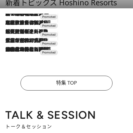
新着トピックス Hoshino Resorts
2026.8.7
【トンボの足水浴】ヒノキの香りに包まれて涼感マックス！約13℃の湧水かけ流しを避暑地「星野温泉 トンボの湯」で体験
2026.7.31
【ホテル帰省】という選択肢をOMOが提案。家族とほどよい距離を保つには「昼は実家、夜は気兼ねなくホテルで！」
2026.7.24
【夏限定ディナーコース】旬を迎える稚鮎や花ズッキーニなどをイタリア・トスカーナの郷土料理の手法で満喫！
2026.7.17
「土佐和ハーブかき氷」がOMO7高知に登場！生姜、山椒、大葉など目にも舌にも涼を呼ぶ郷土の味
2026.7.10
NEW OPEN！【界 草津】名湯の地に誕生。趣の異なる2種の温泉と上州ならではの会席・蕎麦割烹など美食を味わう究極の癒やし旅
特集 TOP
TALK & SESSION
トーク＆セッション