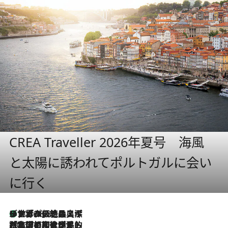
CREA Traveller 2026年夏号 海風
と太陽に誘われてポルトガルに会い
に行く
リスボンの絶品スイーツ「パステル・デ・ナタ」とは？ポルトガル伝統の奥深い世界へ
2026.8.8
2026.7.27
「私の祖国はポルトガル語です」国民的詩人フェルナンド・ペソアと、彼が愛した文学の街を歩く