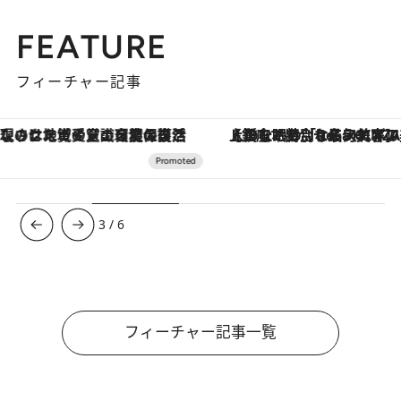
FEATURE
フィーチャー記事
【銀座で出合う最旬美容】美髪ケアや上質な眠り…セルフケアのアップデートから、特別な名入れギフトまで。大人のための「ReFa GINZA」クルーズ
3
/
6
フィーチャー記事一覧