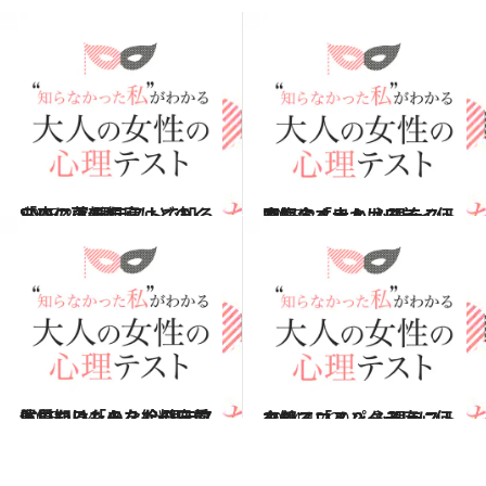
2015.2.14
SNSの更新頻度はどのくらい？ 心理テストで知る「恋に落ちたら」
占い
2015.2.8
同窓会へ出かける前、何を気にする？ 心理テストで知る「大人カワイイ度」
占い
2015.1.24
買いたいものを給料日前に見つけたら？ 心理テストで知る「あなたの恋愛体質」
占い
2014.12.20
クリスマスパーティに何を着ていく？ 心理テストで知る「メンクイ度」
占い