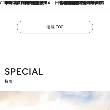
CREA'S CHOICE
2026.8.7
「立川にも歌舞伎があるんだよ」 片岡仁左衛門・市川中車ら豪華座組みで4年目の立川立飛歌舞伎へ
田中稲の勝手に再ブーム
2026.8.7
「湘南乃風に憧れて」観客大盛上がりの“タオル回し”に、ラッパー顔負けの高速歌唱まで…さだまさし（74）のアグレッシブすぎる現在地
連載 TOP
SPECIAL
特集