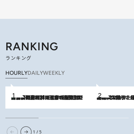
RANKING
ランキング
HOURLY
DAILY
WEEKLY
「最後に見られてよかった」上野動物園の東園パンダ舎が解体前に特別公開。8月16日まで延長されたパネル展と共に辿る“半世紀”のパンダ飼育《解体工事の図面あり》
2026.8.8
2026.8.5
【阿川佐和子さんの年とる力】なぜ70代で始めた趣味は“こんなに楽しい”のか？ ピアノ、俳句…スランプに陥っても続けられる“ある秘訣”とは
1 / 5