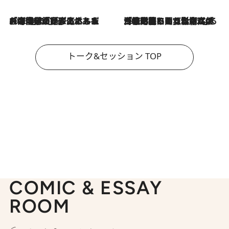
2026.8.3
「今後値上げがあるとすれば…」「リスクがあるのは今年の冬」エネルギー専門家が語る、ホルムズ海峡封鎖が家庭にもたらす“ある心配”
2026.8.3
「住宅建てられない…」「サーチャージ料の高値が続いている」ホルムズ海峡封鎖による影響はいつまで続く？《エネルギー専門家に聞く“どうなる日本の暮らし”》
トーク&セッション TOP
COMIC & ESSAY
ROOM