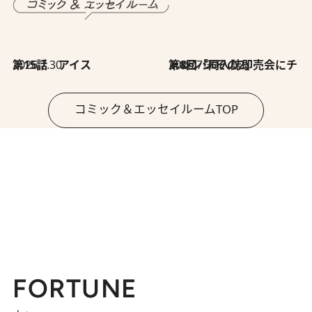
2026.7.30
第15話 アイス
2026.7.30
第8回「同人誌即売会にチャレンジ その2」
コミック＆エッセイルームTOP
FORTUNE