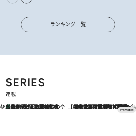
ランキング一覧
SERIES
連載
47都道府県の手みやげ ひんやりスイーツで夏を満喫
【兵庫県】この夏絶対食べたい 冷やしておいしいおやつ3選 淡路島の恵みをジェラートに集約
2026.8.8
【CREA×星野リゾート】唯一無二。癒しと発見が待つ場所へ
2026.8.7
【トンボの足水浴】ヒノキの香りに包まれて涼感マックス！約13℃の湧水かけ流しを避暑地「星野温泉 トンボの湯」で体験