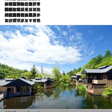
2026.7.26
ポルトガル近海が育む極上の海の幸。キリリと冷えた白ワインと愉しむ、シーフード専門店の贅沢
2026.7.22
伝統の味をモダンに昇華。高感度な地元客が集う、リスボンの最旬ガストロノミー
2026.7.21
大航海時代の栄華から、震災、独裁、そして革命へ。ポルトガル・首都リスボンの石畳に刻まれた「歴史の光と影」
2026.7.13
エッセイ・ヤマザキマリ「慎ましくも美しき国 ポルトガル」