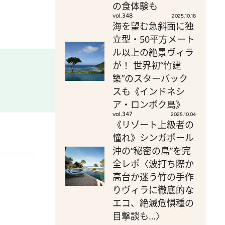
の食体験も
vol.348
2025.10.18
海を望む急斜面に独
立型・50平方メート
ル以上の絶景ヴィラ
が！ 世界初“竹建
築”のスターバック
スも《インドネシ
ア・ロンボク島》
vol.347
2025.10.04
《リゾート上級者の
憧れ》シンガポール
沖の“秘密の島”を完
全レポ〈波打ち際か
高台か迷う竹の手作
りヴィラに徹底的な
エコ、絶滅危惧種の
目撃談も…〉