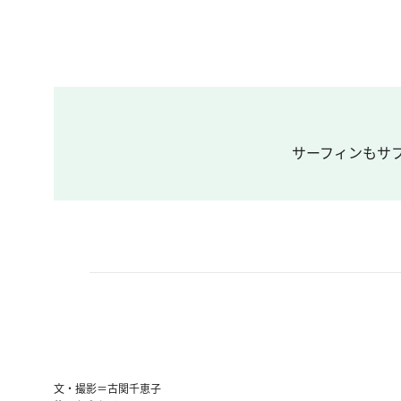
サーフィンもサフ
文・撮影＝古関千恵子