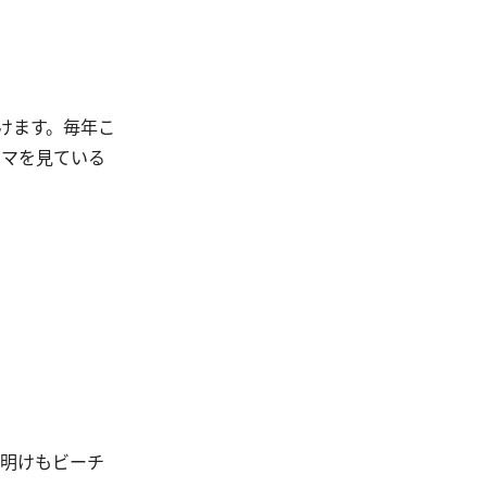
けます。毎年こ
ラマを見ている
り明けもビーチ