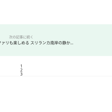
次の記事に続く
ァリも楽しめる スリランカ南岸の静か...
1
2
3