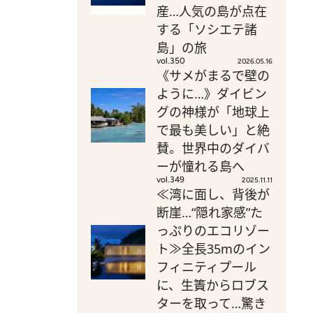
産…人気の島が点在
する「ソシエテ諸
島」の旅
vol.350
2026.05.16
《サメがまるで壁の
ように…》ダイビン
グの神様が「地球上
で最も美しい」と絶
賛。世界中のダイバ
ーが憧れる島へ
vol.349
2025.11.11
≪湾に面し、背後が
断崖…“隠れ家感”た
っぷりのエコリゾー
ト≫全長35mのイン
フィニティプール
に、生簀からロブス
ターを取って…驚き