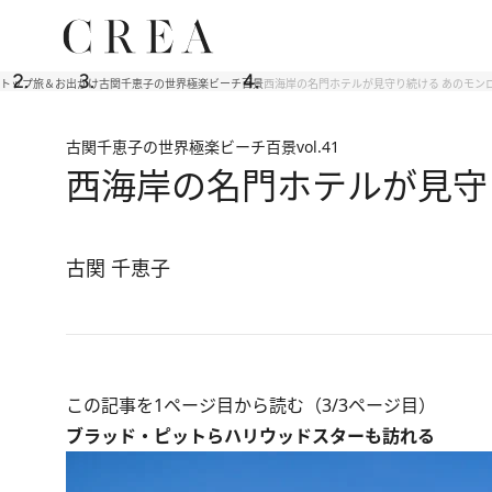
トップ
旅＆お出かけ
古関千恵子の世界極楽ビーチ百景
西海岸の名門ホテルが見守り続ける あのモン
古関千恵子の世界極楽ビーチ百景
vol.41
西海岸の名門ホテルが見守
古関 千恵子
この記事を1ページ目から読む（3/3ページ目）
ブラッド・ピットらハリウッドスターも訪れる