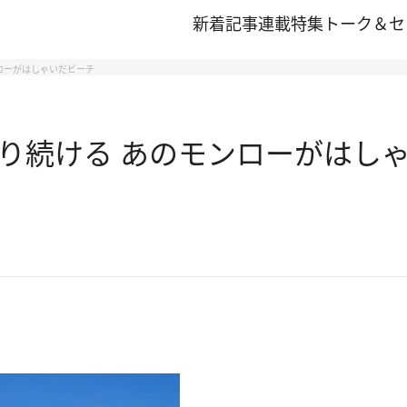
新着記事
連載
特集
トーク＆セ
ローがはしゃいだビーチ
り続ける あのモンローがはし