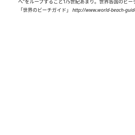
へ”をループすること1/5世紀あまり。世界各国のビ
「世界のビーチガイド」
http://www.world-beach-guid