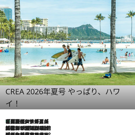
CREA 2026年夏号 やっぱり、ハワ
イ！
【厳選旅コスメ】「多機能アイテムがメイン！」旅好き美容エディターが選んだ夏旅ベストコスメを発表【Mサイズジップ】
2026.8.7
2026.8.6
「荷物が増えるほど旅ストレスは増す」美容ジャーナリストがたどり着いた最終結論。“化粧品を劇的に減らす”感動の凝縮美容とは
2026.8.6
「旅先には金髪ウィッグを持参」日本と同じメイクでは損してる!? 美容ジャーナリストが提案する“掟破りの旅美容”とは