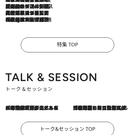
2026.8.6
【厳選旅コスメ】「身軽さ＆UV対策重視！」ヘアアーティストshucoが選んだ夏旅ベストコスメを発表【Mサイズジップ】
2026.8.5
【厳選旅コスメ】国内をあちこち移動する河井菜摘が選んだ夏旅ベストコスメ発表！「リラックスアイテムはマスト」【Mサイズジップ】
2026.8.4
【厳選旅コスメ】「紫外線＆乾燥対策しながらメイク感も！」ヘア＆メイクGeorgeが選んだ夏旅ベストコスメを発表！【Mサイズジップ】
特集 TOP
TALK & SESSION
トーク＆セッション
2026.8.3
「今後値上げがあるとすれば…」「リスクがあるのは今年の冬」エネルギー専門家が語る、ホルムズ海峡封鎖が家庭にもたらす“ある心配”
2026.8.3
「住宅建てられない…」「サーチャージ料の高値が続いている」ホルムズ海峡封鎖による影響はいつまで続く？《エネルギー専門家に聞く“どうなる日本の暮らし”》
トーク&セッション TOP