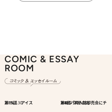
COMIC & ESSAY
ROOM
2026.7.30
第15話 アイス
2026.7.30
第8回「同人誌即売会にチャレンジ その2」