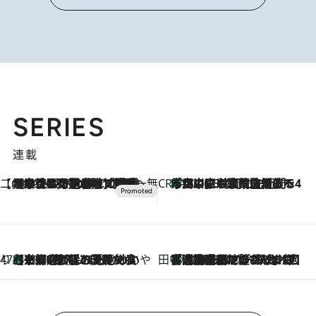
SERIES
連載
【CREA×星野リゾート】唯一無二。癒しと発見が待つ場所へ
【トンボの足水浴】ヒノキの香りに包まれて涼感マックス！約13℃の湧水かけ流しを避暑地「星野温泉 トンボの湯」で体験
2026.8.7
CREA'S CHOICE
「立川にも歌舞伎があるんだよ」 片岡仁左衛門・市川中車ら豪華座組みで4年目の立川立飛歌舞伎へ
2026.8.7
47都道府県の手みやげ ひんやりスイーツで夏を満喫
【京都府】この夏絶対食べたい 冷やしておいしいおやつ3選 ひと口目から心を掴む新緑のテリーヌ
2026.8.7
田中稲の勝手に再ブーム
「湘南乃風に憧れて」観客大盛上がりの“タオル回し”に、ラッパー顔負けの高速歌唱まで…さだまさし（74）のアグレッシブすぎる現在地
2026.8.7