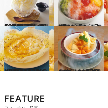
2014.7.24
この味わいはプリンそのもの！ 祗園NITIの「天然氷のかき氷(プリン)」
グルメ
2014.7.22
カラフルなシロップに胸が躍る 木と根の「本日のかき氷」
グルメ
2014.7.27
神戸で出会う異国のおやつ スリランカの屋台フード「アーッパ」
グルメ
2014.7.29
キレイになれる素材がいっぱい！ ホテルで優雅にいただく冷やし麺とかき氷
グルメ
FEATURE
フィーチャー記事