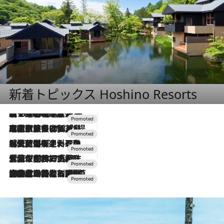
新着トピックス Hoshino Resorts
【トンボの足水浴】ヒノキの香りに包まれて涼感マックス！約13℃の湧水かけ流しを避暑地「星野温泉 トンボの湯」で体験
2026.8.7
2026.7.31
【ホテル帰省】という選択肢をOMOが提案。家族とほどよい距離を保つには「昼は実家、夜は気兼ねなくホテルで！」
2026.7.24
【夏限定ディナーコース】旬を迎える稚鮎や花ズッキーニなどをイタリア・トスカーナの郷土料理の手法で満喫！
2026.7.17
「土佐和ハーブかき氷」がOMO7高知に登場！生姜、山椒、大葉など目にも舌にも涼を呼ぶ郷土の味
2026.7.10
NEW OPEN！【界 草津】名湯の地に誕生。趣の異なる2種の温泉と上州ならではの会席・蕎麦割烹など美食を味わう究極の癒やし旅