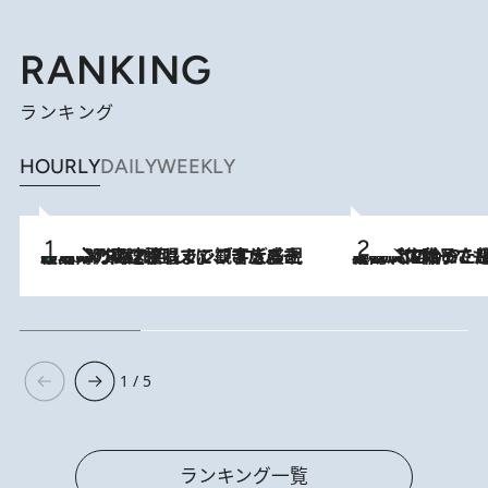
RANKING
ランキング
HOURLY
DAILY
WEEKLY
「湘南乃風に憧れて」観客大盛上がりの“タオル回し”に、ラッパー顔負けの高速歌唱まで…さだまさし（74）のアグレッシブすぎる現在地
2026.8.7
2026.8.5
【阿川佐和子さんの年とる力】なぜ70代で始めた趣味は“こんなに楽しい”のか？ ピアノ、俳句…スランプに陥っても続けられる“ある秘訣”とは
1 / 5
ランキング一覧