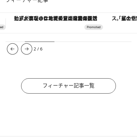
「星のや富士」でデジタルデトックス。冨士信仰の歴史を辿り、心身を調える。
ヴァシュロン・コンスタンタン
3
/
6
フィーチャー記事一覧