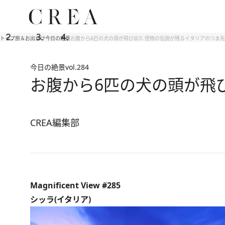
トップ
旅＆お出かけ
今日の絶景
お腹から6匹の犬の頭が飛び出た 怪物の伝説が残るイタリアのつま先
今日の絶景
vol.284
お腹から6匹の犬の頭が飛
CREA編集部
Magnificent View #285
シッラ(イタリア)