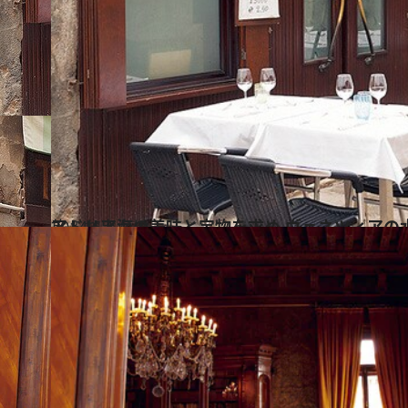
2014.6.1
アドリア海の美味と宝物を求め ヴェネツィアの
旅＆お出かけ