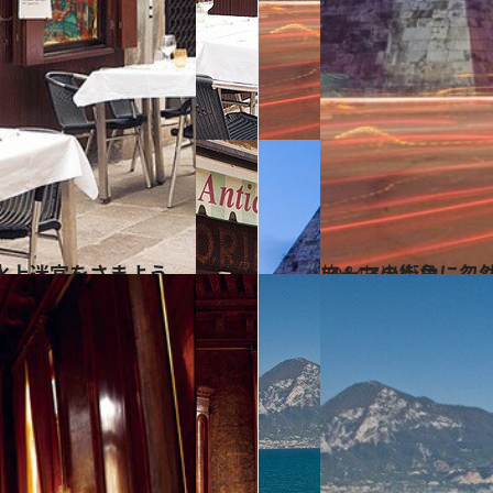
水上迷宮をさまよう
2014.5.31
ローマの街角に忽
旅＆お出かけ