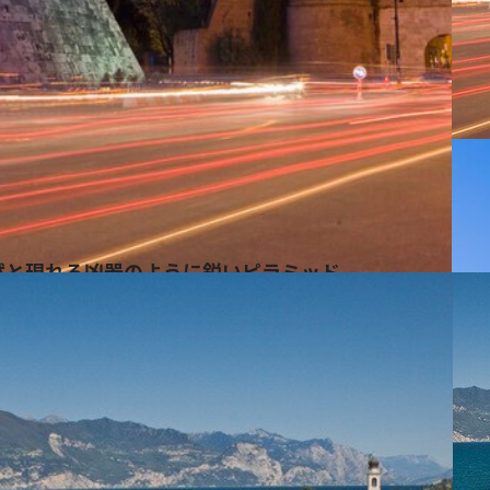
然と現れる凶器のように鋭いピラミッド