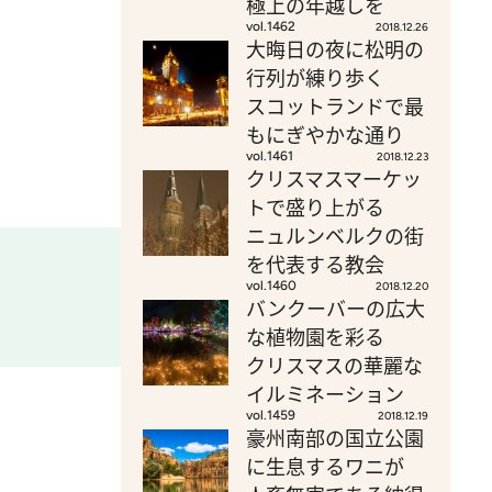
極上の年越しを
vol.1462
2018.12.26
大晦日の夜に松明の
行列が練り歩く
スコットランドで最
もにぎやかな通り
vol.1461
2018.12.23
クリスマスマーケッ
トで盛り上がる
ニュルンベルクの街
を代表する教会
vol.1460
2018.12.20
バンクーバーの広大
な植物園を彩る
クリスマスの華麗な
イルミネーション
vol.1459
2018.12.19
豪州南部の国立公園
に生息するワニが