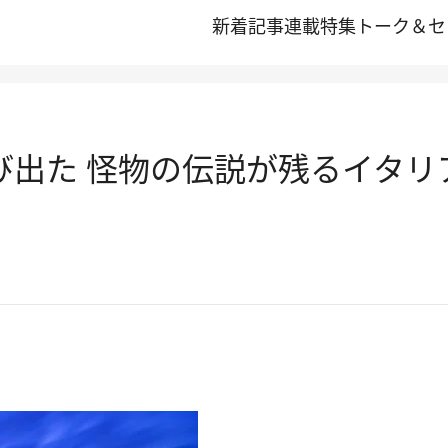
新着記事
連載
特集
トーク＆セ
び出た 怪物の伝説が残るイタリ