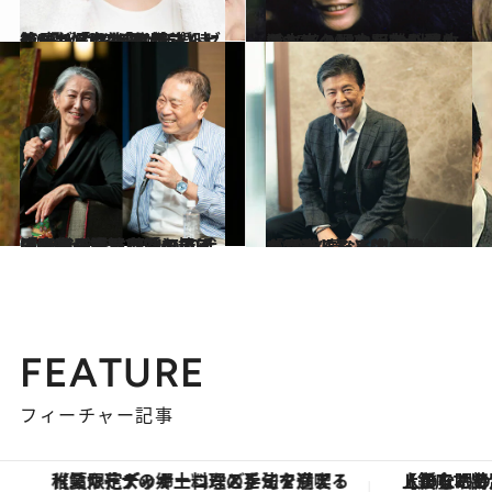
2025.11.28
義母が「これあげる」と…上沼恵美子が新婚時代にもらった“仰天プレゼント”とは？「お姑さんにとって嫁は“ええゴミ箱”扱いなんです」
ライフスタイル
2025.7.20
アシスタントを夫の愛人にして、18カ月の別居生活…オノ・ヨーコがジョン・レノンと距離を置いた本当の理由
カルチャー
2025.7.30
「60代で恋に落ちて…」「大勢の女性に愛を捧げてきた」浅野忠信の母・浅野順子さん（74）＆近田春夫さん（74）の70代コンビが語った「シニアの恋」
カルチャー
2025.9.11
「70代になると色々とガタが来る」人生の終わりを意識した三浦友和が明かした“夢”とは？
カルチャー
FEATURE
フィーチャー記事
【夏限定ディナーコース】旬を迎える稚鮎や花ズッキーニなどをイタリア・トスカーナの郷土料理の手法で満喫！
【銀座で出合う最旬美容】美髪ケアや上質な眠