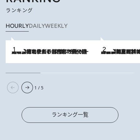
ランキング
HOURLY
DAILY
WEEKLY
2026.8.3
《「文士の子ども被害者の会」発足！》阿川佐和子（72）が語る遠藤周作に北杜夫、劇作家・矢代静一の子どもたちの“文豪プライベート事件簿”
2026.8.8
「最後に見られてよかった」上野動物園の東園パンダ舎が解体前に特別公開。8月16日まで延長されたパネル展と共に辿る“半世紀”のパンダ飼育《解体工事の図面あり》
1 / 5
ランキング一覧