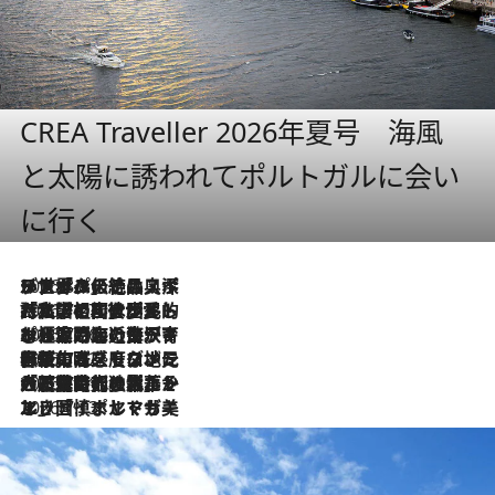
CREA Traveller 2026年夏号 海風
と太陽に誘われてポルトガルに会い
に行く
2026.8.8
リスボンの絶品スイーツ「パステル・デ・ナタ」とは？ポルトガル伝統の奥深い世界へ
2026.7.27
「私の祖国はポルトガル語です」国民的詩人フェルナンド・ペソアと、彼が愛した文学の街を歩く
2026.7.26
ポルトガル近海が育む極上の海の幸。キリリと冷えた白ワインと愉しむ、シーフード専門店の贅沢
2026.7.22
伝統の味をモダンに昇華。高感度な地元客が集う、リスボンの最旬ガストロノミー
2026.7.21
大航海時代の栄華から、震災、独裁、そして革命へ。ポルトガル・首都リスボンの石畳に刻まれた「歴史の光と影」
2026.7.13
エッセイ・ヤマザキマリ「慎ましくも美しき国 ポルトガル」