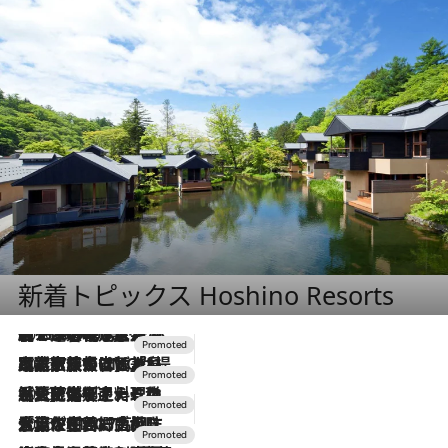
新着トピックス Hoshino Resorts
2026.8.7
【トンボの足水浴】ヒノキの香りに包まれて涼感マックス！約13℃の湧水かけ流しを避暑地「星野温泉 トンボの湯」で体験
2026.7.31
【ホテル帰省】という選択肢をOMOが提案。家族とほどよい距離を保つには「昼は実家、夜は気兼ねなくホテルで！」
2026.7.24
【夏限定ディナーコース】旬を迎える稚鮎や花ズッキーニなどをイタリア・トスカーナの郷土料理の手法で満喫！
2026.7.17
「土佐和ハーブかき氷」がOMO7高知に登場！生姜、山椒、大葉など目にも舌にも涼を呼ぶ郷土の味