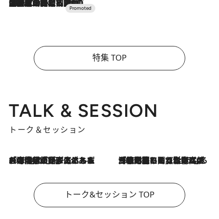
2026.7.10
NEW OPEN！【界 草津】名湯の地に誕生。趣の異なる2種の温泉と上州ならではの会席・蕎麦割烹など美食を味わう究極の癒やし旅
特集 TOP
TALK & SESSION
トーク＆セッション
2026.8.3
「今後値上げがあるとすれば…」「リスクがあるのは今年の冬」エネルギー専門家が語る、ホルムズ海峡封鎖が家庭にもたらす“ある心配”
2026.8.3
「住宅建てられない…」「サーチャージ料の高値が続いている」ホルムズ海峡封鎖による影響はいつまで続く？《エネルギー専門家に聞く“どうなる日本の暮らし”》
トーク&セッション TOP