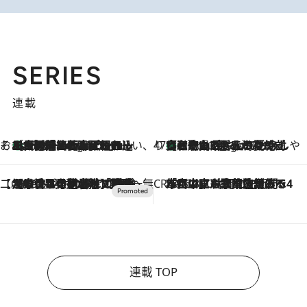
SERIES
連載
そおだよおこの関西おいしい、おやつ紀行
［大阪府箕面市］一皿一皿目の前で仕上げられる、料理を巧みに組み込んだアシェットデセールコース「ミチル アシェット デセール（Michiru assiette dessert）」
3 Hours Ago
47都道府県の手みやげ ひんやりスイーツで夏を満喫
【和歌山県】この夏絶対食べたい 冷やしておいしいおやつ3選 みかんがごろっと丸ごと入ったジュレ
3 Hours Ago
【CREA×星野リゾート】唯一無二。癒しと発見が待つ場所へ
2026.8.7
【トンボの足水浴】ヒノキの香りに包まれて涼感マックス！約13℃の湧水かけ流しを避暑地「星野温泉 トンボの湯」で体験
CREA'S CHOICE
2026.8.7
「立川にも歌舞伎があるんだよ」 片岡仁左衛門・市川中車ら豪華座組みで4年目の立川立飛歌舞伎へ
連載 TOP