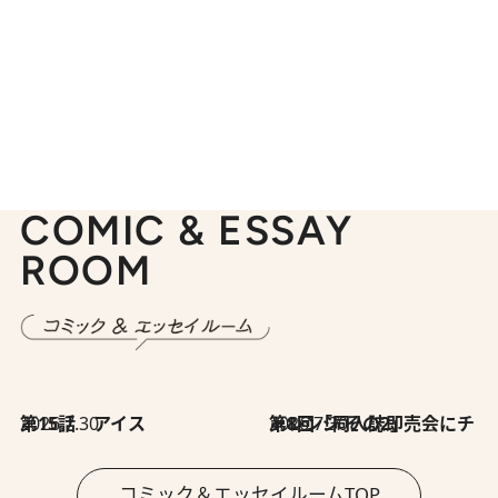
COMIC & ESSAY
ROOM
2026.7.30
第15話 アイス
2026.7.30
第8回「同人誌即売会にチャレンジ その2」
コミック＆エッセイルームTOP