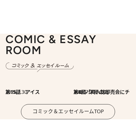
COMIC & ESSAY
ROOM
2026.7.30
第15話 アイス
2026.7.30
第8回「同人誌即売会にチャレンジ その2」
コミック＆エッセイルームTOP