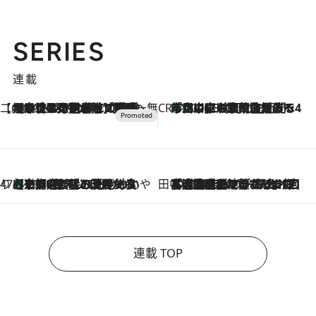
SERIES
連載
【CREA×星野リゾート】唯一無二。癒しと発見が待つ場所へ
【トンボの足水浴】ヒノキの香りに包まれて涼感マックス！約13℃の湧水かけ流しを避暑地「星野温泉 トンボの湯」で体験
2026.8.7
CREA'S CHOICE
「立川にも歌舞伎があるんだよ」 片岡仁左衛門・市川中車ら豪華座組みで4年目の立川立飛歌舞伎へ
2026.8.7
47都道府県の手みやげ ひんやりスイーツで夏を満喫
【京都府】この夏絶対食べたい 冷やしておいしいおやつ3選 ひと口目から心を掴む新緑のテリーヌ
2026.8.7
田中稲の勝手に再ブーム
2026.8.7
「湘南乃風に憧れて」観客大盛上がりの“タオル回し”に、ラッパー顔負けの高速歌唱まで…さだまさし（74）のアグレッシブすぎる現在地
連載 TOP