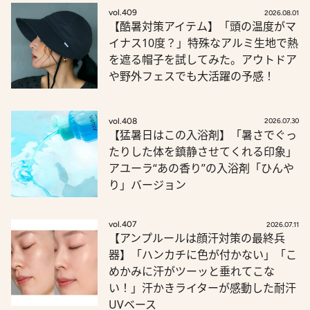
vol.409
2026.08.01
【酷暑対策アイテム】「頭の温度がマ
イナス10度？」特殊なアルミ生地で熱
を遮る帽子を試してみた。アウトドア
や野外フェスでも大活躍の予感！
vol.408
2026.07.30
【猛暑日はこの入浴剤】「暑さでぐっ
たりした体を鎮静させてくれる印象」
アユーラ“あの香り”の入浴剤「ひんや
り」バージョン
vol.407
2026.07.11
【アンプルールは顔汗対策の最終兵
器】「ハンカチに色が付かない」「こ
めかみに汗がツーッと垂れてこな
い！」汗かきライターが感動した耐汗
UVベース