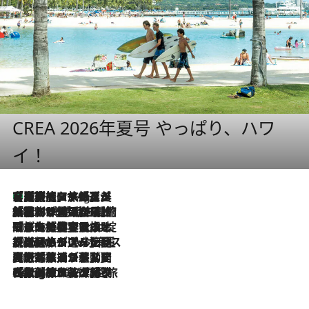
CREA 2026年夏号 やっぱり、ハワ
イ！
【厳選旅コスメ】「多機能アイテムがメイン！」旅好き美容エディターが選んだ夏旅ベストコスメを発表【Mサイズジップ】
10 Hours Ago
2026.8.6
「荷物が増えるほど旅ストレスは増す」美容ジャーナリストがたどり着いた最終結論。“化粧品を劇的に減らす”感動の凝縮美容とは
2026.8.6
「旅先には金髪ウィッグを持参」日本と同じメイクでは損してる!? 美容ジャーナリストが提案する“掟破りの旅美容”とは
2026.8.6
【厳選旅コスメ】「身軽さ＆UV対策重視！」ヘアアーティストshucoが選んだ夏旅ベストコスメを発表【Mサイズジップ】
2026.8.5
【厳選旅コスメ】国内をあちこち移動する河井菜摘が選んだ夏旅ベストコスメ発表！「リラックスアイテムはマスト」【Mサイズジップ】
2026.8.4
【厳選旅コスメ】「紫外線＆乾燥対策しながらメイク感も！」ヘア＆メイクGeorgeが選んだ夏旅ベストコスメを発表！【Mサイズジップ】