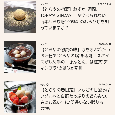
vol.12
2026.05.14
【とらやの初夏】わずか1週間、
TORAYA GINZAでしか食べられない
《本わらび粉100％》のわらび餅を知
っていますか？
vol.11
2026.04.11
【とらやの初夏の味】涼を呼ぶ冷たい
お汁粉で“とらやの餡”を堪能、スパイ
スが決め手の「きんとん」は紅茶“デ
ィンブラ”の風味が新鮮
vol.10
2026.03.11
【とらやの春限定】いちごの甘酸っぱ
いソルベと白餡たっぷりのあんみつ、
春のお祝い事に“間違いない贈りも
の”も！