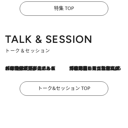
特集 TOP
TALK & SESSION
トーク＆セッション
2026.8.3
「今後値上げがあるとすれば…」「リスクがあるのは今年の冬」エネルギー専門家が語る、ホルムズ海峡封鎖が家庭にもたらす“ある心配”
2026.8.3
「住宅建てられない…」「サーチャージ料の高値が続いている」ホルムズ海峡封鎖による影響はいつまで続く？《エネルギー専門家に聞く“どうなる日本の暮らし”》
トーク&セッション TOP