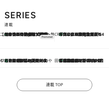
SERIES
連載
【CREA×星野リゾート】唯一無二。癒しと発見が待つ場所へ
【トンボの足水浴】ヒノキの香りに包まれて涼感マックス！約13℃の湧水かけ流しを避暑地「星野温泉 トンボの湯」で体験
8 Hours Ago
CREA'S CHOICE
「立川にも歌舞伎があるんだよ」 片岡仁左衛門・市川中車ら豪華座組みで4年目の立川立飛歌舞伎へ
10 Hours Ago
47都道府県の手みやげ ひんやりスイーツで夏を満喫
【京都府】この夏絶対食べたい 冷やしておいしいおやつ3選 ひと口目から心を掴む新緑のテリーヌ
10 Hours Ago
田中稲の勝手に再ブーム
「湘南乃風に憧れて」観客大盛上がりの“タオル回し”に、ラッパー顔負けの高速歌唱まで…さだまさし（74）のアグレッシブすぎる現在地
2026.8.7
連載 TOP