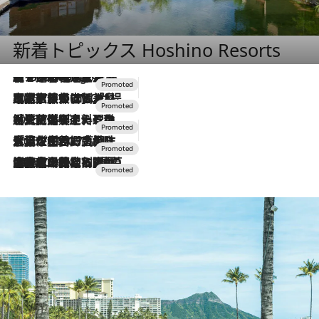
新着トピックス Hoshino Resorts
【トンボの足水浴】ヒノキの香りに包まれて涼感マックス！約13℃の湧水かけ流しを避暑地「星野温泉 トンボの湯」で体験
8 Hours Ago
2026.7.31
【ホテル帰省】という選択肢をOMOが提案。家族とほどよい距離を保つには「昼は実家、夜は気兼ねなくホテルで！」
2026.7.24
【夏限定ディナーコース】旬を迎える稚鮎や花ズッキーニなどをイタリア・トスカーナの郷土料理の手法で満喫！
2026.7.17
「土佐和ハーブかき氷」がOMO7高知に登場！生姜、山椒、大葉など目にも舌にも涼を呼ぶ郷土の味
2026.7.10
NEW OPEN！【界 草津】名湯の地に誕生。趣の異なる2種の温泉と上州ならではの会席・蕎麦割烹など美食を味わう究極の癒やし旅