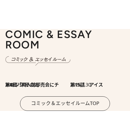
COMIC & ESSAY
ROOM
2026.7.30
第8回「同人誌即売会にチャレンジ その2」
2026.7.30
第15話 アイス
コミック＆エッセイルームTOP