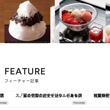
2025.7.5
【猛暑に効く！】東京のカフェ・専門店で味わう、大人のこだわりかき氷7選《老舗の氷あずき・カカオ香るかき氷ほか》
グルメ
2025.4.10
1周年を迎えた【TORAYA GINZA】。スパイスや日本酒を使ったできたての和菓子、いちごたっぷりのあんみつも限定で登場！
グルメ
FEATURE
フィーチャー記事
「星のや富士」でデジタルデトックス。冨士信仰の歴史を辿り、心身を調える。
【夏限定ディナーコース】旬を迎