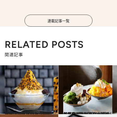
連載記事一覧
RELATED POSTS
関連記事
2025.6.24
【TORAYA GINZA】猛暑のご褒美はパッションフルーツと白餡のかき氷、レモンとマスカルポーネの清々しい“きんとん”も
グルメ
2025.7.5
【3,400円の高級かき氷が気になる！】東京・横浜の優美なホテルでリゾート気分で味わう、大人のかき氷7選
グルメ