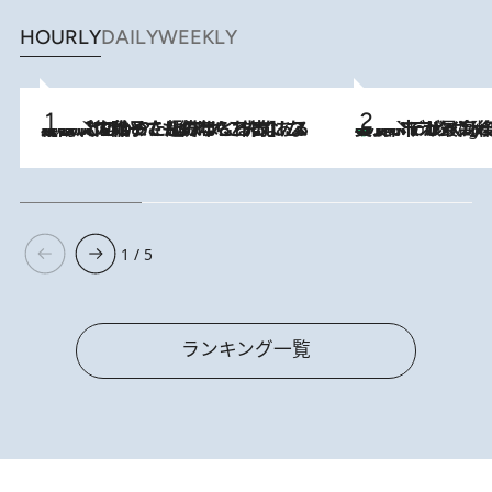
HOURLY
DAILY
WEEKLY
2026.8.5
【阿川佐和子さんの年とる力】なぜ70代で始めた趣味は“こんなに楽しい”のか？ ピアノ、俳句…スランプに陥っても続けられる“ある秘訣”とは
美食、デザイン、ホスピタリティのすべてが最高峰！ ノルウェー第4の都市スタヴァンゲルのW
10 Hours Ago
1 / 5
ランキング一覧