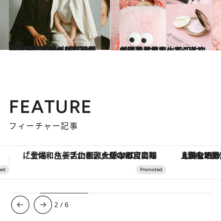
2025.6.28
「ブラシを買ったことがない」「骨格が美しい人の落とし穴ね～（笑）」“新しい自分”の扉を開くための《小田切ヒロ×トリンドル玲奈対談》
ビューティ＆ヘルス
2025.6.21
【猛暑対策】小田切ヒロが緊急アンサー！ 毛穴ケア、くすみケア、崩れないメイク……すぐにできる猛暑美容
ビューティ＆ヘルス
FEATURE
フィーチャー記事
【銀座で出合う最旬美容】美髪ケアや上質な眠り…セルフケアのアップデートから、特別な名入れギフトまで。大人のための「ReFa GINZA」クルーズ
【夏限定ディナーコース】旬を迎
3
/
6