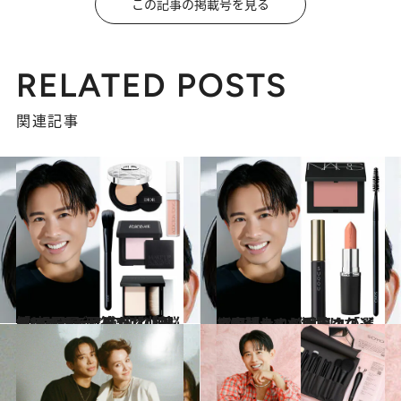
この記事の掲載号を見る
RELATED POSTS
関連記事
2025.6.9
「ファンデはほうれい線の“根元1cm”まで」「下地のぬるっと感が“くずれ”の原因」リアルな肌悩みにすべて回答！【小田切ヒロ】
ビューティ＆ヘルス
2025.6.24
小田切ヒロが回答！「どう頑張っても垢抜けない」「大人のチークの選び方は？」《愛用コスメ紹介》
ビューティ＆ヘルス