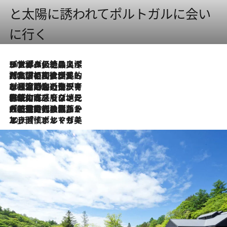
と太陽に誘われてポルトガルに会い
に行く
2026.8.8
リスボンの絶品スイーツ「パステル・デ・ナタ」とは？ポルトガル伝統の奥深い世界へ
2026.7.27
「私の祖国はポルトガル語です」国民的詩人フェルナンド・ペソアと、彼が愛した文学の街を歩く
2026.7.26
ポルトガル近海が育む極上の海の幸。キリリと冷えた白ワインと愉しむ、シーフード専門店の贅沢
2026.7.22
伝統の味をモダンに昇華。高感度な地元客が集う、リスボンの最旬ガストロノミー
2026.7.21
大航海時代の栄華から、震災、独裁、そして革命へ。ポルトガル・首都リスボンの石畳に刻まれた「歴史の光と影」
2026.7.13
エッセイ・ヤマザキマリ「慎ましくも美しき国 ポルトガル」