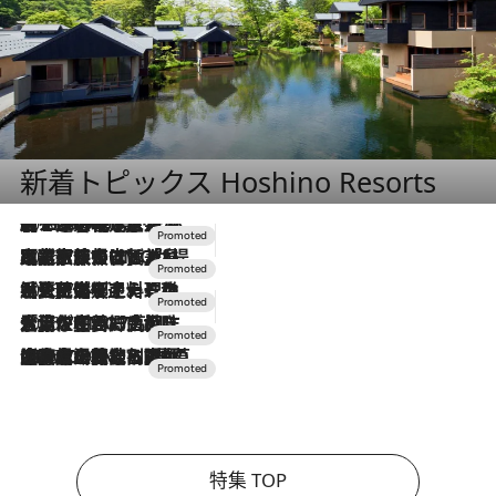
新着トピックス Hoshino Resorts
2026.8.7
【トンボの足水浴】ヒノキの香りに包まれて涼感マックス！約13℃の湧水かけ流しを避暑地「星野温泉 トンボの湯」で体験
2026.7.31
【ホテル帰省】という選択肢をOMOが提案。家族とほどよい距離を保つには「昼は実家、夜は気兼ねなくホテルで！」
2026.7.24
【夏限定ディナーコース】旬を迎える稚鮎や花ズッキーニなどをイタリア・トスカーナの郷土料理の手法で満喫！
2026.7.17
「土佐和ハーブかき氷」がOMO7高知に登場！生姜、山椒、大葉など目にも舌にも涼を呼ぶ郷土の味
2026.7.10
NEW OPEN！【界 草津】名湯の地に誕生。趣の異なる2種の温泉と上州ならではの会席・蕎麦割烹など美食を味わう究極の癒やし旅
特集 TOP