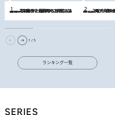
2026.8.5
【阿川佐和子さんの年とる力】なぜ70代で始めた趣味は“こんなに楽しい”のか？ ピアノ、俳句…スランプに陥っても続けられる“ある秘訣”とは
2026.8.8
《北欧の人々の幸福度が高いのは…》元デンマーク親善大使が出会った“心が満たされる暮らし”「いいかげんにヒュッゲしなさい！」
1 / 5
ランキング一覧
SERIES