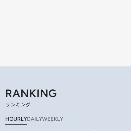
RANKING
ランキング
HOURLY
DAILY
WEEKLY