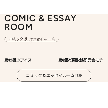
COMIC & ESSAY
ROOM
2026.7.30
第15話 アイス
2026.7.30
第8回「同人誌即売会にチャレンジ その2」
コミック＆エッセイルームTOP