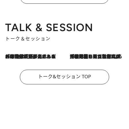
TALK & SESSION
トーク＆セッション
2026.8.3
「今後値上げがあるとすれば…」「リスクがあるのは今年の冬」エネルギー専門家が語る、ホルムズ海峡封鎖が家庭にもたらす“ある心配”
2026.8.3
「住宅建てられない…」「サーチャージ料の高値が続いている」ホルムズ海峡封鎖による影響はいつまで続く？《エネルギー専門家に聞く“どうなる日本の暮らし”》
トーク&セッション TOP