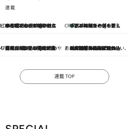
連載
ビューティいいもの集め EDITORS' BEST
35℃超えの日の夜、枕にひと吹き！ BAUMのルームスプレーが、ひのきの香りで心まで解きほぐす
17 Minutes Ago
CREA'S CHOICE
「眠る時刻をセットする」——眠りの前を整える、バルミューダの新しいアプローチ
17 Minutes Ago
47都道府県の手みやげ ひんやりスイーツで夏を満喫
【岡山県】この夏絶対食べたい 冷やしておいしいおやつ3選 フルーツが主役のプリンやアイスが勢揃い
17 Minutes Ago
そおだよおこの関西おいしい、おやつ紀行
2026.8.9
［大阪府箕面市］一皿一皿目の前で仕上げられる、料理を巧みに組み込んだアシェットデセールコース「ミチル アシェット デセール（Michiru assiette dessert）」
連載 TOP
SPECIAL