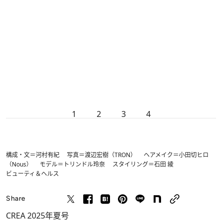
1
2
3
4
構成・文＝河村有紀 写真＝渡辺宏樹（TRON） ヘアメイク＝小田切ヒロ
（Nous） モデル＝トリンドル玲奈 スタイリング＝石田 綾
ビューティ＆ヘルス
Share
CREA 2025年夏号