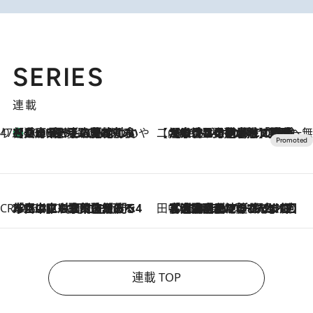
SERIES
連載
47都道府県の手みやげ ひんやりスイーツで夏を満喫
【兵庫県】この夏絶対食べたい 冷やしておいしいおやつ3選 淡路島の恵みをジェラートに集約
2026.8.8
【CREA×星野リゾート】唯一無二。癒しと発見が待つ場所へ
2026.8.7
【トンボの足水浴】ヒノキの香りに包まれて涼感マックス！約13℃の湧水かけ流しを避暑地「星野温泉 トンボの湯」で体験
CREA'S CHOICE
2026.8.7
「立川にも歌舞伎があるんだよ」 片岡仁左衛門・市川中車ら豪華座組みで4年目の立川立飛歌舞伎へ
田中稲の勝手に再ブーム
2026.8.7
「湘南乃風に憧れて」観客大盛上がりの“タオル回し”に、ラッパー顔負けの高速歌唱まで…さだまさし（74）のアグレッシブすぎる現在地
連載 TOP