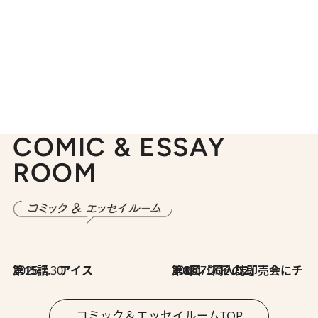
COMIC & ESSAY
ROOM
2026.7.30
第15話 アイス
2026.7.30
第8回「同人誌即売会にチャレンジ その2」
コミック＆エッセイルームTOP