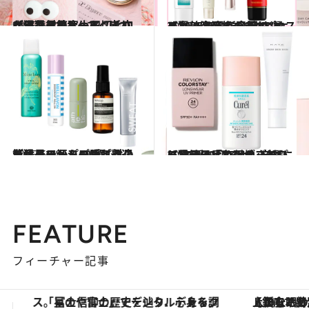
2025.6.21
【猛暑対策】小田切ヒロが緊急アンサー！ 毛穴ケア、くすみケア、崩れないメイク……すぐにできる猛暑美容
ビューティ＆ヘルス
2025.4.13
【2025年最新日焼け止め】美容液級のスキンケア力に注目！ 今夏の“マスト買い”UVおすすめ8選
ビューティ＆ヘルス
2025.6.18
【猛暑の汗＆ニオイ対策】イソップの隠れベストセラーからプチプラの名品まで。シーン別最適デオドラント10選
ビューティ＆ヘルス
2025.6.19
【猛暑日は“ファンデなし”で乗り切る！】崩れにくく、一品で肌がきれいに見える「色付きプチプラ日焼け止め下地」3選
ビューティ＆ヘルス
FEATURE
フィーチャー記事
【銀座で出合う最旬美容】美髪ケアや上質な眠り…セルフケアのアップデートから、特別な名入れギフトまで。大人のための「ReFa GINZA」クルーズ