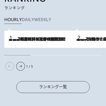
ランキング
HOURLY
DAILY
WEEKLY
「最後に見られてよかった」上野動物園の東園パンダ舎が解体前に特別公開。8月16日まで延長されたパネル展と共に辿る“半世紀”のパンダ飼育《解体工事の図面あり》
2026.8.8
2026.8.5
【阿川佐和子さんの年とる力】なぜ70代で始めた趣味は“こんなに楽しい”のか？ ピアノ、俳句…スランプに陥っても続けられる“ある秘訣”とは
1 / 5
ランキング一覧