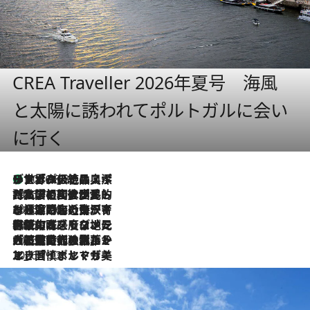
CREA Traveller 2026年夏号 海風
と太陽に誘われてポルトガルに会い
に行く
リスボンの絶品スイーツ「パステル・デ・ナタ」とは？ポルトガル伝統の奥深い世界へ
2026.8.8
2026.7.27
「私の祖国はポルトガル語です」国民的詩人フェルナンド・ペソアと、彼が愛した文学の街を歩く
2026.7.26
ポルトガル近海が育む極上の海の幸。キリリと冷えた白ワインと愉しむ、シーフード専門店の贅沢
2026.7.22
伝統の味をモダンに昇華。高感度な地元客が集う、リスボンの最旬ガストロノミー
2026.7.21
大航海時代の栄華から、震災、独裁、そして革命へ。ポルトガル・首都リスボンの石畳に刻まれた「歴史の光と影」
2026.7.13
エッセイ・ヤマザキマリ「慎ましくも美しき国 ポルトガル」