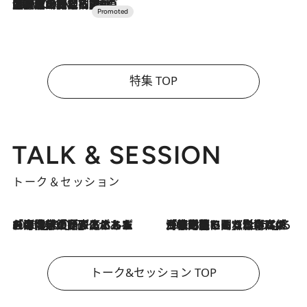
2026.7.10
NEW OPEN！【界 草津】名湯の地に誕生。趣の異なる2種の温泉と上州ならではの会席・蕎麦割烹など美食を味わう究極の癒やし旅
特集 TOP
TALK & SESSION
トーク＆セッション
2026.8.3
「今後値上げがあるとすれば…」「リスクがあるのは今年の冬」エネルギー専門家が語る、ホルムズ海峡封鎖が家庭にもたらす“ある心配”
2026.8.3
「住宅建てられない…」「サーチャージ料の高値が続いている」ホルムズ海峡封鎖による影響はいつまで続く？《エネルギー専門家に聞く“どうなる日本の暮らし”》
トーク&セッション TOP