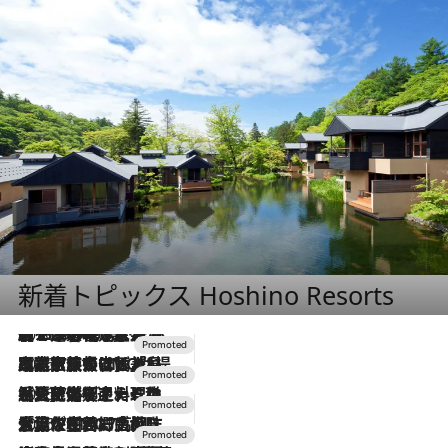
新着トピックス Hoshino Resorts
2026.8.7
【トンボの足水浴】ヒノキの香りに包まれて涼感マックス！約13℃の湧水かけ流しを避暑地「星野温泉 トンボの湯」で体験
2026.7.31
【ホテル帰省】という選択肢をOMOが提案。家族とほどよい距離を保つには「昼は実家、夜は気兼ねなくホテルで！」
2026.7.24
【夏限定ディナーコース】旬を迎える稚鮎や花ズッキーニなどをイタリア・トスカーナの郷土料理の手法で満喫！
2026.7.17
「土佐和ハーブかき氷」がOMO7高知に登場！生姜、山椒、大葉など目にも舌にも涼を呼ぶ郷土の味