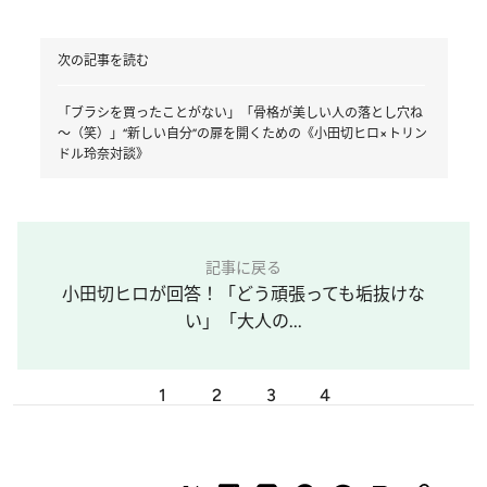
次の記事を読む
「ブラシを買ったことがない」「骨格が美しい人の落とし穴ね
～（笑）」“新しい自分”の扉を開くための《小田切ヒロ×トリン
ドル玲奈対談》
記事に戻る
小田切ヒロが回答！「どう頑張っても垢抜けな
い」「大人の...
1
2
3
4