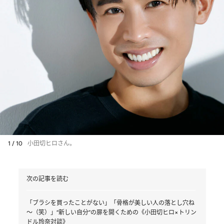
1 / 10
小田切ヒロさん。
次の記事を読む
「ブラシを買ったことがない」「骨格が美しい人の落とし穴ね
～（笑）」“新しい自分”の扉を開くための《小田切ヒロ×トリン
ドル玲奈対談》