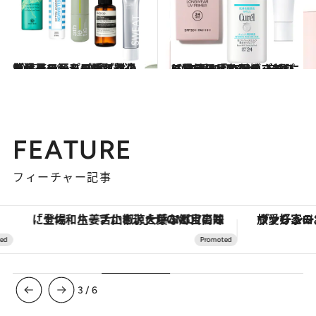
2025.6.18
【猛暑の汗＆ニオイ対策】イソップの隠れベストセラーからプチプラの名品まで。シーン別最適デオドラント10選
ビューティ＆ヘルス
2025.6.19
【猛暑日は“ファンデなし”で乗り切る！】崩れにくく、一品で肌がきれいに見える「色付きプチプラ日焼け止め下地」3選
ビューティ＆ヘルス
FEATURE
フィーチャー記事
「土佐和ハーブかき氷」がOMO7高知に登場！生姜、山椒、大葉など目にも舌にも涼を呼ぶ郷土の味
ヴァシュロン・コンスタンタン
3
/
6