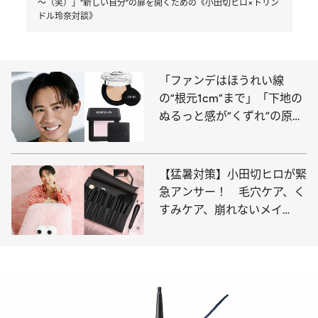
～（笑）」“新しい自分”の扉を開くための《小田切ヒロ×トリン
ドル玲奈対談》
「ファンデはほうれい線
の“根元1cm”まで」「下地の
ぬるっと感が“くずれ”の原
因」リアルな肌悩みにすべて
回答！【小田切ヒロ】
【猛暑対策】小田切ヒロが緊
急アンサー！ 毛穴ケア、く
すみケア、崩れないメイ
ク……すぐにできる猛暑美容