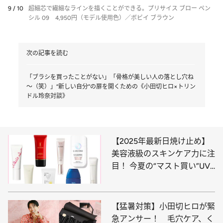
9 / 10
超細芯で繊細なラインを描くことができる。プリサイス ブロー ペン
シル 09 4,950円（モデル使用色）／ボビイ ブラウン
次の記事を読む
「ブラシを買ったことがない」「骨格が美しい人の落とし穴ね
～（笑）」“新しい自分”の扉を開くための《小田切ヒロ×トリン
ドル玲奈対談》
【2025年最新日焼け止め】
美容液級のスキンケア力に注
目！ 今夏の“マスト買い”UV
おすすめ8選
【猛暑対策】小田切ヒロが緊
急アンサー！ 毛穴ケア、く