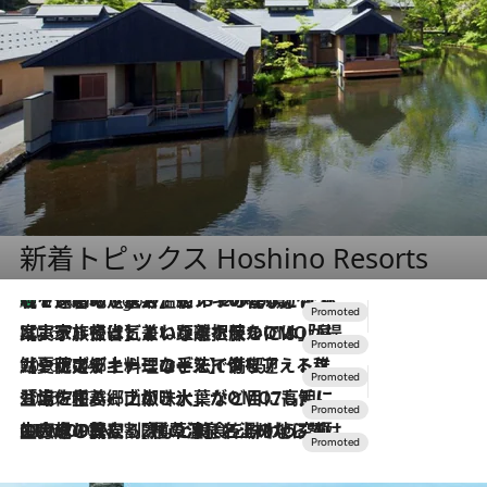
新着トピックス Hoshino Resorts
【トンボの足水浴】ヒノキの香りに包まれて涼感マックス！約13℃の湧水かけ流しを避暑地「星野温泉 トンボの湯」で体験
8 Hours Ago
2026.7.31
【ホテル帰省】という選択肢をOMOが提案。家族とほどよい距離を保つには「昼は実家、夜は気兼ねなくホテルで！」
2026.7.24
【夏限定ディナーコース】旬を迎える稚鮎や花ズッキーニなどをイタリア・トスカーナの郷土料理の手法で満喫！
2026.7.17
「土佐和ハーブかき氷」がOMO7高知に登場！生姜、山椒、大葉など目にも舌にも涼を呼ぶ郷土の味
2026.7.10
NEW OPEN！【界 草津】名湯の地に誕生。趣の異なる2種の温泉と上州ならではの会席・蕎麦割烹など美食を味わう究極の癒やし旅