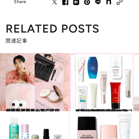
Share
RELATED POSTS
関連記事
2025.6.21
【猛暑対策】小田切ヒロが緊急アンサー！ 毛穴ケア、くすみケア、崩れないメイク……すぐにできる猛暑美容
ビューティ＆ヘルス
2025.4.13
【2025年最新日焼け止め】美容液級のスキンケア力に注目！ 今夏の“マスト買い”UVおすすめ8選
ビューティ＆ヘルス