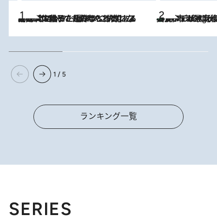
2026.8.5
【阿川佐和子さんの年とる力】なぜ70代で始めた趣味は“こんなに楽しい”のか？ ピアノ、俳句…スランプに陥っても続けられる“ある秘訣”とは
美食、デザイン、ホスピタリティのすべてが最高峰！ ノルウェー第4の都市スタヴァンゲルのW
9 Hours Ago
1 / 5
ランキング一覧
SERIES