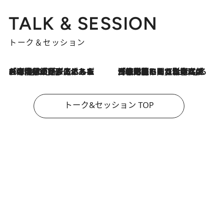
TALK & SESSION
トーク＆セッション
2026.8.3
「今後値上げがあるとすれば…」「リスクがあるのは今年の冬」エネルギー専門家が語る、ホルムズ海峡封鎖が家庭にもたらす“ある心配”
2026.8.3
「住宅建てられない…」「サーチャージ料の高値が続いている」ホルムズ海峡封鎖による影響はいつまで続く？《エネルギー専門家に聞く“どうなる日本の暮らし”》
トーク&セッション TOP