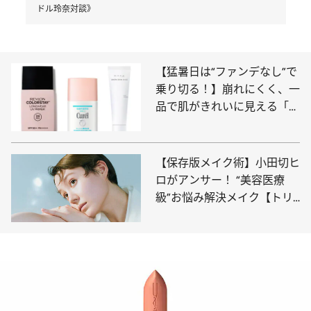
ドル玲奈対談》
【猛暑日は“ファンデなし”で
乗り切る！】崩れにくく、一
品で肌がきれいに見える「色
付きプチプラ日焼け止め下
地」3選
【保存版メイク術】小田切ヒ
ロがアンサー！ “美容医療
級”お悩み解決メイク【トリ
ンドル玲奈】【顔の余白埋
め】