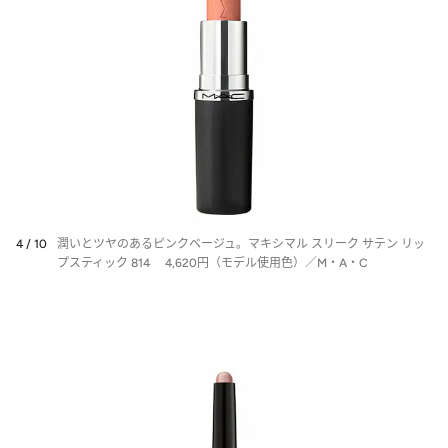
4 / 10
潤いとツヤのあるピンクベージュ。マキシマル スリーク サテン リッ
プスティック 814 4,620円（モデル使用色）／M・A・C