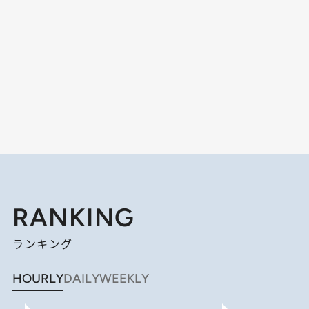
RANKING
ランキング
HOURLY
DAILY
WEEKLY