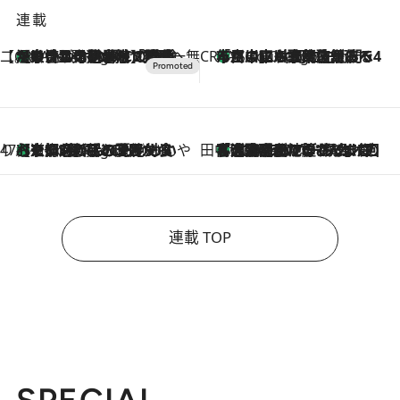
連載
【CREA×星野リゾート】唯一無二。癒しと発見が待つ場所へ
【トンボの足水浴】ヒノキの香りに包まれて涼感マックス！約13℃の湧水かけ流しを避暑地「星野温泉 トンボの湯」で体験
7 Hours Ago
CREA'S CHOICE
「立川にも歌舞伎があるんだよ」 片岡仁左衛門・市川中車ら豪華座組みで4年目の立川立飛歌舞伎へ
9 Hours Ago
47都道府県の手みやげ ひんやりスイーツで夏を満喫
【京都府】この夏絶対食べたい 冷やしておいしいおやつ3選 ひと口目から心を掴む新緑のテリーヌ
9 Hours Ago
田中稲の勝手に再ブーム
「湘南乃風に憧れて」観客大盛上がりの“タオル回し”に、ラッパー顔負けの高速歌唱まで…さだまさし（74）のアグレッシブすぎる現在地
2026.8.7
連載 TOP