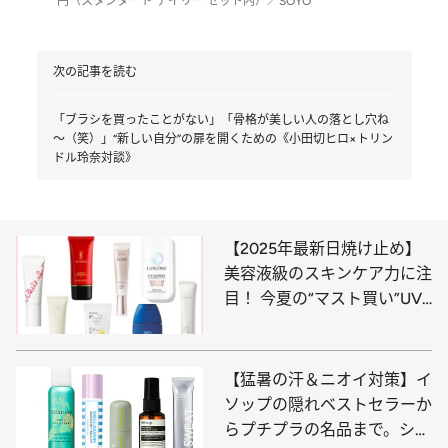
円（スタンダード デイリー セット内）／SOYO
次の記事を読む
「ブラシを買ったことがない」「骨格が美しい人の落とし穴ね
～（笑）」“新しい自分”の扉を開くための《小田切ヒロ×トリン
ドル玲奈対談》
【2025年最新日焼け止め】
美容液級のスキンケア力に注
目！ 今夏の“マスト買い”UV
おすすめ8選
【猛暑の汗＆ニオイ対策】イ
ソップの隠れベストセラーか
らプチプラの名品まで。シー