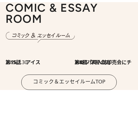
COMIC & ESSAY
ROOM
2026.7.30
第15話 アイス
2026.7.30
第8回「同人誌即売会にチャレンジ その2」
コミック＆エッセイルームTOP