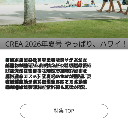
CREA 2026年夏号 やっぱり、ハワイ
【厳選旅コスメ】「多機能アイテムがメイン！」旅好き美容エディターが選んだ夏旅ベストコスメを発表【Mサイズジップ】
10 Hours Ago
2026.8.6
「荷物が増えるほど旅ストレスは増す」美容ジャーナリストがたどり着いた最終結論。“化粧品を劇的に減らす”感動の凝縮美容とは
2026.8.6
「旅先には金髪ウィッグを持参」日本と同じメイクでは損してる!? 美容ジャーナリストが提案する“掟破りの旅美容”とは
2026.8.6
【厳選旅コスメ】「身軽さ＆UV対策重視！」ヘアアーティストshucoが選んだ夏旅ベストコスメを発表【Mサイズジップ】
2026.8.5
【厳選旅コスメ】国内をあちこち移動する河井菜摘が選んだ夏旅ベストコスメ発表！「リラックスアイテムはマスト」【Mサイズジップ】
2026.8.4
【厳選旅コスメ】「紫外線＆乾燥対策しながらメイク感も！」ヘア＆メイクGeorgeが選んだ夏旅ベストコスメを発表！【Mサイズジップ】
特集 TOP