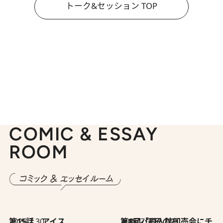
トーク&セッション TOP
COMIC & ESSAY
ROOM
2026.7.30
第15話 アイス
2026.7.30
第8回「同人誌即売会にチャレンジ その2」