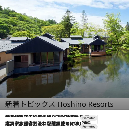
新着トピックス Hoshino Resorts
2026.8.7
【トンボの足水浴】ヒノキの香りに包まれて涼感マックス！約13℃の湧水かけ流しを避暑地「星野温泉 トンボの湯」で体験
2026.7.31
【ホテル帰省】という選択肢をOMOが提案。家族とほどよい距離を保つには「昼は実家、夜は気兼ねなくホテルで！」