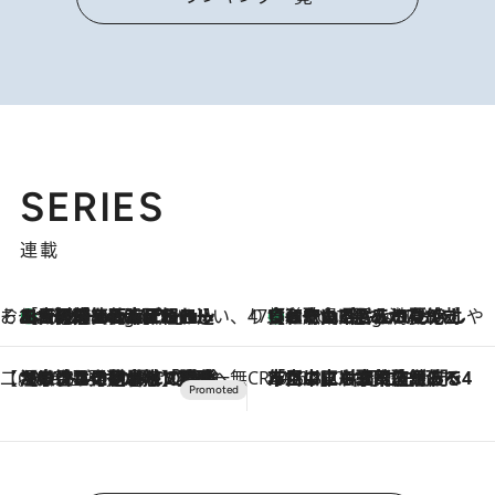
SERIES
連載
そおだよおこの関西おいしい、おやつ紀行
［大阪府箕面市］一皿一皿目の前で仕上げられる、料理を巧みに組み込んだアシェットデセールコース「ミチル アシェット デセール（Michiru assiette dessert）」
4 Hours Ago
47都道府県の手みやげ ひんやりスイーツで夏を満喫
【和歌山県】この夏絶対食べたい 冷やしておいしいおやつ3選 みかんがごろっと丸ごと入ったジュレ
4 Hours Ago
【CREA×星野リゾート】唯一無二。癒しと発見が待つ場所へ
2026.8.7
【トンボの足水浴】ヒノキの香りに包まれて涼感マックス！約13℃の湧水かけ流しを避暑地「星野温泉 トンボの湯」で体験
CREA'S CHOICE
2026.8.7
「立川にも歌舞伎があるんだよ」 片岡仁左衛門・市川中車ら豪華座組みで4年目の立川立飛歌舞伎へ