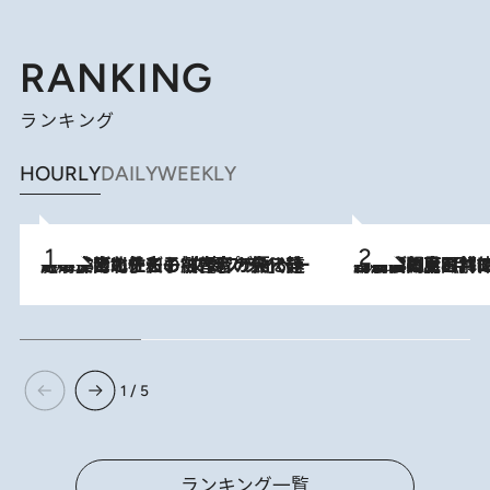
RANKING
ランキング
HOURLY
DAILY
WEEKLY
2026.8.3
《「文士の子ども被害者の会」発足！》阿川佐和子（72）が語る遠藤周作に北杜夫、劇作家・矢代静一の子どもたちの“文豪プライベート事件簿”
2026.8.8
「最後に見られてよかった」上野動物園の東園パンダ舎が解体前に特別公開。8月16日まで延長されたパネル展と共に辿る“半世紀”のパンダ飼育《解体工事の図面あり》
1 / 5
ランキング一覧