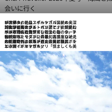
会いに行く
2026.8.8
リスボンの絶品スイーツ「パステル・デ・ナタ」とは？ポルトガル伝統の奥深い世界へ
2026.7.27
「私の祖国はポルトガル語です」国民的詩人フェルナンド・ペソアと、彼が愛した文学の街を歩く
2026.7.26
ポルトガル近海が育む極上の海の幸。キリリと冷えた白ワインと愉しむ、シーフード専門店の贅沢
2026.7.22
伝統の味をモダンに昇華。高感度な地元客が集う、リスボンの最旬ガストロノミー
2026.7.21
大航海時代の栄華から、震災、独裁、そして革命へ。ポルトガル・首都リスボンの石畳に刻まれた「歴史の光と影」
2026.7.13
エッセイ・ヤマザキマリ「慎ましくも美しき国 ポルトガル」