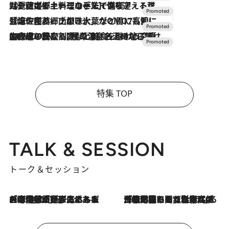
2026.7.24
【夏限定ディナーコース】旬を迎える稚鮎や花ズッキーニなどをイタリア・トスカーナの郷土料理の手法で満喫！
2026.7.17
「土佐和ハーブかき氷」がOMO7高知に登場！生姜、山椒、大葉など目にも舌にも涼を呼ぶ郷土の味
2026.7.10
NEW OPEN！【界 草津】名湯の地に誕生。趣の異なる2種の温泉と上州ならではの会席・蕎麦割烹など美食を味わう究極の癒やし旅
特集 TOP
TALK & SESSION
トーク＆セッション
2026.8.3
「今後値上げがあるとすれば…」「リスクがあるのは今年の冬」エネルギー専門家が語る、ホルムズ海峡封鎖が家庭にもたらす“ある心配”
2026.8.3
「住宅建てられない…」「サーチャージ料の高値が続いている」ホルムズ海峡封鎖による影響はいつまで続く？《エネルギー専門家に聞く“どうなる日本の暮らし”》