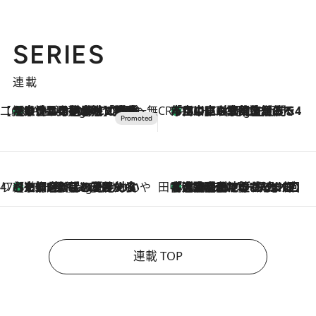
SERIES
連載
【CREA×星野リゾート】唯一無二。癒しと発見が待つ場所へ
【トンボの足水浴】ヒノキの香りに包まれて涼感マックス！約13℃の湧水かけ流しを避暑地「星野温泉 トンボの湯」で体験
8 Hours Ago
CREA'S CHOICE
「立川にも歌舞伎があるんだよ」 片岡仁左衛門・市川中車ら豪華座組みで4年目の立川立飛歌舞伎へ
10 Hours Ago
47都道府県の手みやげ ひんやりスイーツで夏を満喫
【京都府】この夏絶対食べたい 冷やしておいしいおやつ3選 ひと口目から心を掴む新緑のテリーヌ
10 Hours Ago
田中稲の勝手に再ブーム
「湘南乃風に憧れて」観客大盛上がりの“タオル回し”に、ラッパー顔負けの高速歌唱まで…さだまさし（74）のアグレッシブすぎる現在地
2026.8.7
連載 TOP