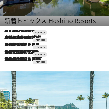
新着トピックス Hoshino Resorts
【トンボの足水浴】ヒノキの香りに包まれて涼感マックス！約13℃の湧水かけ流しを避暑地「星野温泉 トンボの湯」で体験
8 Hours Ago
2026.7.31
【ホテル帰省】という選択肢をOMOが提案。家族とほどよい距離を保つには「昼は実家、夜は気兼ねなくホテルで！」
2026.7.24
【夏限定ディナーコース】旬を迎える稚鮎や花ズッキーニなどをイタリア・トスカーナの郷土料理の手法で満喫！
2026.7.17
「土佐和ハーブかき氷」がOMO7高知に登場！生姜、山椒、大葉など目にも舌にも涼を呼ぶ郷土の味
2026.7.10
NEW OPEN！【界 草津】名湯の地に誕生。趣の異なる2種の温泉と上州ならではの会席・蕎麦割烹など美食を味わう究極の癒やし旅