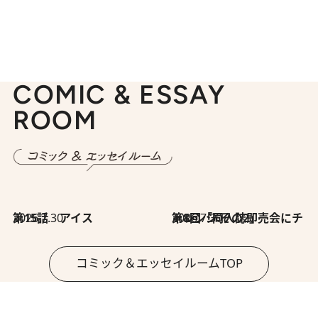
COMIC & ESSAY
ROOM
2026.7.30
第15話 アイス
2026.7.30
第8回「同人誌即売会にチャレンジ その2」
コミック＆エッセイルームTOP