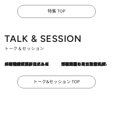
特集 TOP
TALK & SESSION
トーク＆セッション
2026.8.3
「今後値上げがあるとすれば…」「リスクがあるのは今年の冬」エネルギー専門家が語る、ホルムズ海峡封鎖が家庭にもたらす“ある心配”
2026.8.3
「住宅建てられない…」「サーチャージ料の高値が続いている」ホルムズ海峡封鎖による影響はいつまで続く？《エネルギー専門家に聞く“どうなる日本の暮らし”》
トーク&セッション TOP