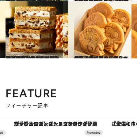
2025.3.29
【岡山県 ～春の絶景・風物詩10選～】“ビタミンカラーの菜の花”が揺れる、秀峰・那岐山の麓／2025年版
旅＆お出かけ
2025.1.1
【中国地方】47都道府県の手土産リスト2025｜爽やかしっとりオレンジケーキは粒餡入り！《各地の逸品15選》
グルメ
2025.3.9
「あべのハルカス近鉄本店」で出合える心が浮立つかわいいクッキー缶や551蓬莱ファン必見の品など10点が登場
グルメ
2025.3.10
綿菓子に京あめ、ぼうろなど「京都タワーサンド」で見つけるビジュよし味よしの雅な京土産10品
グルメ
FEATURE
フィーチャー記事
ヴァシュロン・コンスタンタン「オーヴァーシーズ・オートマティック」。旅愛好家のお気に入りコレクションから、ジェンダーレスな新作が登場