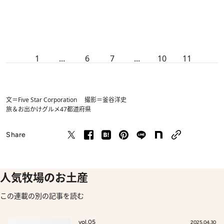
1
...
6
7
...
10
11
文＝Five Star Corporation 撮影＝釜谷洋史
旅＆お出かけ
グルメ
47都道府県
Share
人気牧場のお土産
この連載の別の記事を読む
vol.05
2025.04.30