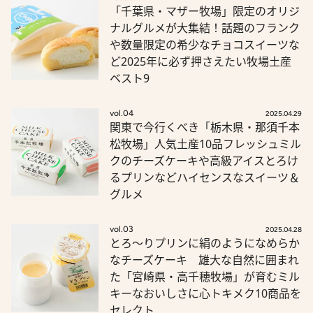
「千葉県・マザー牧場」限定のオリジ
ナルグルメが大集結！話題のフランク
や数量限定の希少なチョコスイーツな
ど2025年に必ず押さえたい牧場土産
ベスト9
vol.04
2025.04.29
関東で今行くべき「栃木県・那須千本
松牧場」人気土産10品フレッシュミル
クのチーズケーキや高級アイスとろけ
るプリンなどハイセンスなスイーツ＆
グルメ
vol.03
2025.04.28
とろ～りプリンに絹のようになめらか
なチーズケーキ 雄大な自然に囲まれ
た「宮崎県・高千穂牧場」が育むミル
キーなおいしさに心トキメク10商品を
セレクト