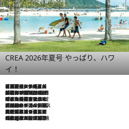
CREA 2026年夏号 やっぱり、ハワ
イ！
【厳選旅コスメ】「多機能アイテムがメイン！」旅好き美容エディターが選んだ夏旅ベストコスメを発表【Mサイズジップ】
10 Hours Ago
2026.8.6
「荷物が増えるほど旅ストレスは増す」美容ジャーナリストがたどり着いた最終結論。“化粧品を劇的に減らす”感動の凝縮美容とは
2026.8.6
「旅先には金髪ウィッグを持参」日本と同じメイクでは損してる!? 美容ジャーナリストが提案する“掟破りの旅美容”とは
2026.8.6
【厳選旅コスメ】「身軽さ＆UV対策重視！」ヘアアーティストshucoが選んだ夏旅ベストコスメを発表【Mサイズジップ】
2026.8.5
【厳選旅コスメ】国内をあちこち移動する河井菜摘が選んだ夏旅ベストコスメ発表！「リラックスアイテムはマスト」【Mサイズジップ】
2026.8.4
【厳選旅コスメ】「紫外線＆乾燥対策しながらメイク感も！」ヘア＆メイクGeorgeが選んだ夏旅ベストコスメを発表！【Mサイズジップ】