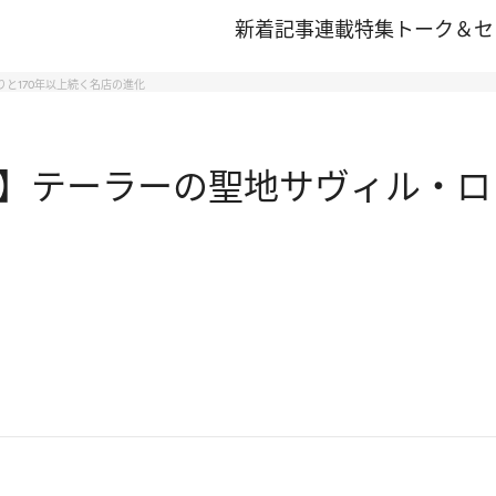
新着記事
連載
特集
トーク＆セ
と170年以上続く名店の進化
】テーラーの聖地サヴィル・ロウ