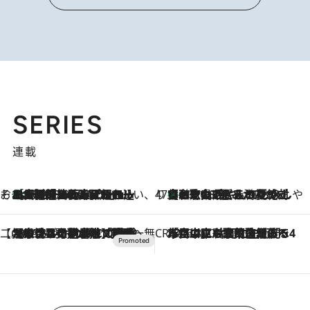
SERIES
連載
そおだよおこの関西おいしい、おやつ紀行
［大阪府箕面市］一皿一皿目の前で仕上げられる、料理を巧みに組み込んだアシェットデセールコース「ミチル アシェット デセール（Michiru assiette dessert）」
2026.8.9
47都道府県の手みやげ ひんやりスイーツで夏を満喫
【和歌山県】この夏絶対食べたい 冷やしておいしいおやつ3選 みかんがごろっと丸ごと入ったジュレ
2026.8.9
【CREA×星野リゾート】唯一無二。癒しと発見が待つ場所へ
2026.8.7
【トンボの足水浴】ヒノキの香りに包まれて涼感マックス！約13℃の湧水かけ流しを避暑地「星野温泉 トンボの湯」で体験
CREA'S CHOICE
2026.8.7
「立川にも歌舞伎があるんだよ」 片岡仁左衛門・市川中車ら豪華座組みで4年目の立川立飛歌舞伎へ