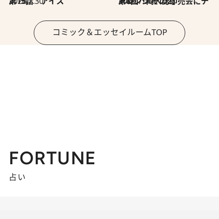
2026.7.30
第15話 アイス
2026.7.30
第8回「同人誌即売会にチャレンジ その2」
コミック＆エッセイルームTOP
FORTUNE
占い