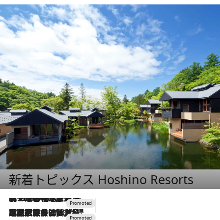
新着トピックス Hoshino Resorts
2026.8.7
【トンボの足水浴】ヒノキの香りに包まれて涼感マックス！約13℃の湧水かけ流しを避暑地「星野温泉 トンボの湯」で体験
2026.7.31
【ホテル帰省】という選択肢をOMOが提案。家族とほどよい距離を保つには「昼は実家、夜は気兼ねなくホテルで！」