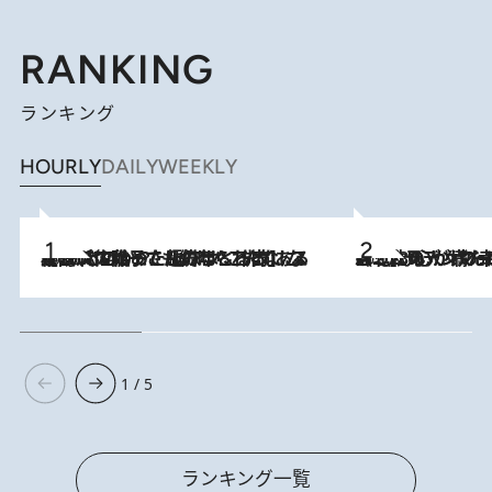
RANKING
ランキング
HOURLY
DAILY
WEEKLY
2026.8.5
【阿川佐和子さんの年とる力】なぜ70代で始めた趣味は“こんなに楽しい”のか？ ピアノ、俳句…スランプに陥っても続けられる“ある秘訣”とは
2026.8.8
《北欧の人々の幸福度が高いのは…》元デンマーク親善大使が出会った“心が満たされる暮らし”「いいかげんにヒュッゲしなさい！」
1 / 5
ランキング一覧