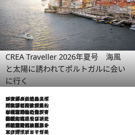
CREA Traveller 2026年夏号 海風
と太陽に誘われてポルトガルに会い
に行く
2026.8.8
リスボンの絶品スイーツ「パステル・デ・ナタ」とは？ポルトガル伝統の奥深い世界へ
2026.7.27
「私の祖国はポルトガル語です」国民的詩人フェルナンド・ペソアと、彼が愛した文学の街を歩く
2026.7.26
ポルトガル近海が育む極上の海の幸。キリリと冷えた白ワインと愉しむ、シーフード専門店の贅沢
2026.7.22
伝統の味をモダンに昇華。高感度な地元客が集う、リスボンの最旬ガストロノミー
2026.7.21
大航海時代の栄華から、震災、独裁、そして革命へ。ポルトガル・首都リスボンの石畳に刻まれた「歴史の光と影」
2026.7.13
エッセイ・ヤマザキマリ「慎ましくも美しき国 ポルトガル」