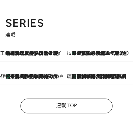
SERIES
連載
工藤まやのおもてなしハワイ
【ハワイ土産】ローカルの絶大な支持で復活！ 絶品の幻クッキー《元ファンの日本人女性が受け継いだ名店》
6 Hours Ago
ハワイ賢者 リサのお気に入りリスト
あの伝説の限定トートも！ リニューアルした「ディーン＆デルーカ ハワイ」で必須のお土産8選
6 Hours Ago
47都道府県の手みやげ ひんやりスイーツで夏を満喫
【三重県】この夏絶対食べたい 冷やしておいしいおやつ3選 お餅×アイスの新感覚スイーツ
6 Hours Ago
齋藤 薫 美容脳ルネサンス
「荷物が増えるほど旅ストレスは増す」美容ジャーナリストがたどり着いた最終結論。“化粧品を劇的に減らす”感動の凝縮美容とは
6 Hours Ago
連載 TOP