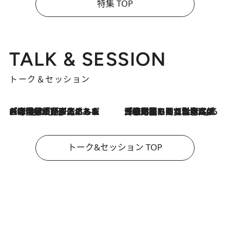
特集 TOP
TALK & SESSION
トーク＆セッション
2026.8.3
「今後値上げがあるとすれば…」「リスクがあるのは今年の冬」エネルギー専門家が語る、ホルムズ海峡封鎖が家庭にもたらす“ある心配”
2026.8.3
「住宅建てられない…」「サーチャージ料の高値が続いている」ホルムズ海峡封鎖による影響はいつまで続く？《エネルギー専門家に聞く“どうなる日本の暮らし”》
トーク&セッション TOP