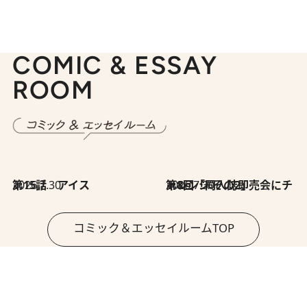
COMIC & ESSAY
ROOM
2026.7.30
第15話 アイス
2026.7.30
第8回「同人誌即売会にチャレンジ その2」
コミック＆エッセイルームTOP