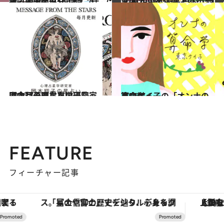
2025.9.28
【心理テスト100本】で知る本当の自分 恋愛、仕事、人間関係…
占い
2024.12.13
【2025年の年間占い】“視える占い師”流光七奈の12星座占い
占い
2026.7.31
【今月のあなたの運勢は？】心理占星学研究家 岡本翔子の星占い
占い
2026.7.6
東京ケイ子の「オンナの算命学」
占い
FEATURE
フィーチャー記事
「星のや富士」でデジタルデトックス。冨士信仰の歴史を辿り、心身を調える。
【銀座で出合う最旬美容】美髪ケアや上質な眠