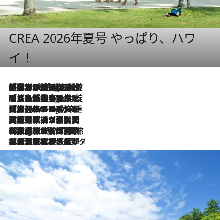
CREA 2026年夏号 やっぱり、ハワ
イ！
「荷物が増えるほど旅ストレスは増す」美容ジャーナリストがたどり着いた最終結論。“化粧品を劇的に減らす”感動の凝縮美容とは
6 Hours Ago
「旅先には金髪ウィッグを持参」日本と同じメイクでは損してる!? 美容ジャーナリストが提案する“掟破りの旅美容”とは
6 Hours Ago
【厳選旅コスメ】「身軽さ＆UV対策重視！」ヘアアーティストshucoが選んだ夏旅ベストコスメを発表【Mサイズジップ】
6 Hours Ago
2026.8.5
【厳選旅コスメ】国内をあちこち移動する河井菜摘が選んだ夏旅ベストコスメ発表！「リラックスアイテムはマスト」【Mサイズジップ】
2026.8.4
【厳選旅コスメ】「紫外線＆乾燥対策しながらメイク感も！」ヘア＆メイクGeorgeが選んだ夏旅ベストコスメを発表！【Mサイズジップ】
2026.8.3
【厳選旅コスメ】「保湿もタイパ重視！」“サウナ好き”タレント清水みさとが愛用する夏旅ベストコスメを発表！【Mサイズジップ】