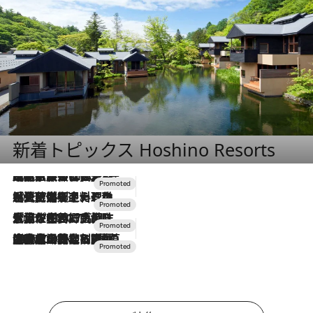
新着トピックス Hoshino Resorts
2026.7.31
【ホテル帰省】という選択肢をOMOが提案。家族とほどよい距離を保つには「昼は実家、夜は気兼ねなくホテルで！」
2026.7.24
【夏限定ディナーコース】旬を迎える稚鮎や花ズッキーニなどをイタリア・トスカーナの郷土料理の手法で満喫！
2026.7.17
「土佐和ハーブかき氷」がOMO7高知に登場！生姜、山椒、大葉など目にも舌にも涼を呼ぶ郷土の味
2026.7.10
NEW OPEN！【界 草津】名湯の地に誕生。趣の異なる2種の温泉と上州ならではの会席・蕎麦割烹など美食を味わう究極の癒やし旅