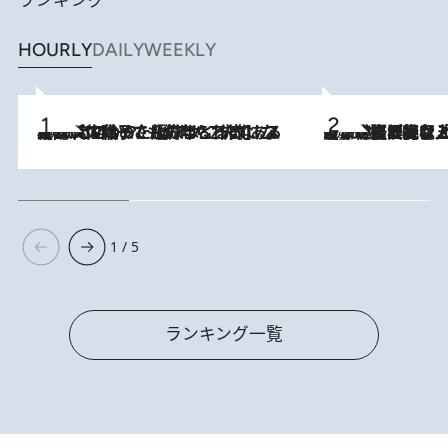
ランキング
HOURLY
DAILY
WEEKLY
2026.8.5
【阿川佐和子さんの年とる力】なぜ70代で始めた趣味は“こんなに楽しい”のか？ ピアノ、俳句…スランプに陥っても続けられる“ある秘訣”とは
2026.8.5
【なぜ吉沢亮は「気配を消せる」のか？】興行収入208億の『国宝』を経て挑むミュージカル『ディア・エヴァン・ハンセン』。トップ俳優が舞台上でさらけ出した“孤独”とは
1 / 5
ランキング一覧