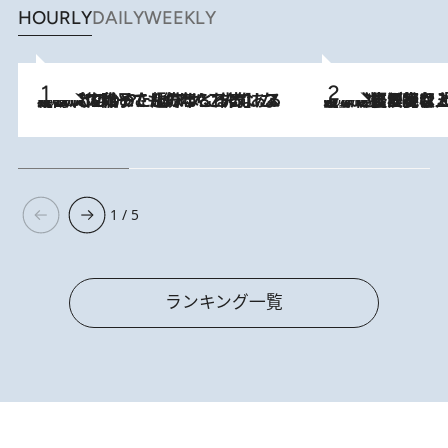
HOURLY
DAILY
WEEKLY
2026.8.5
【阿川佐和子さんの年とる力】なぜ70代で始めた趣味は“こんなに楽しい”のか？ ピアノ、俳句…スランプに陥っても続けられる“ある秘訣”とは
2026.8.5
【なぜ吉沢亮は「気配を消せる」のか？】興行収入208億の『国宝』を経て挑むミュージカル『ディア・エヴァン・ハンセン』。トップ俳優が舞台上でさらけ出した“孤独”とは
1 / 5
ランキング一覧