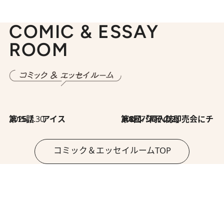
COMIC & ESSAY
ROOM
2026.7.30
第15話 アイス
2026.7.30
第8回「同人誌即売会にチャレンジ その2」
コミック＆エッセイルームTOP