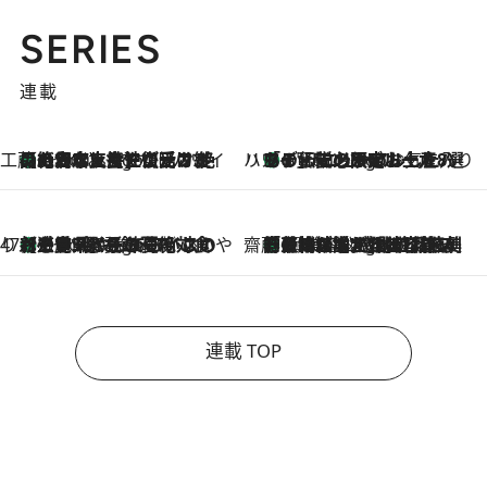
SERIES
連載
工藤まやのおもてなしハワイ
【ハワイ土産】ローカルの絶大な支持で復活！ 絶品の幻クッキー《元ファンの日本人女性が受け継いだ名店》
6 Hours Ago
ハワイ賢者 リサのお気に入りリスト
あの伝説の限定トートも！ リニューアルした「ディーン＆デルーカ ハワイ」で必須のお土産8選
6 Hours Ago
47都道府県の手みやげ ひんやりスイーツで夏を満喫
【三重県】この夏絶対食べたい 冷やしておいしいおやつ3選 お餅×アイスの新感覚スイーツ
6 Hours Ago
齋藤 薫 美容脳ルネサンス
「荷物が増えるほど旅ストレスは増す」美容ジャーナリストがたどり着いた最終結論。“化粧品を劇的に減らす”感動の凝縮美容とは
6 Hours Ago
連載 TOP