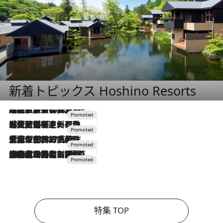
新着トピックス Hoshino Resorts
2026.7.31
【ホテル帰省】という選択肢をOMOが提案。家族とほどよい距離を保つには「昼は実家、夜は気兼ねなくホテルで！」
2026.7.24
【夏限定ディナーコース】旬を迎える稚鮎や花ズッキーニなどをイタリア・トスカーナの郷土料理の手法で満喫！
2026.7.17
「土佐和ハーブかき氷」がOMO7高知に登場！生姜、山椒、大葉など目にも舌にも涼を呼ぶ郷土の味
2026.7.10
NEW OPEN！【界 草津】名湯の地に誕生。趣の異なる2種の温泉と上州ならではの会席・蕎麦割烹など美食を味わう究極の癒やし旅
特集 TOP