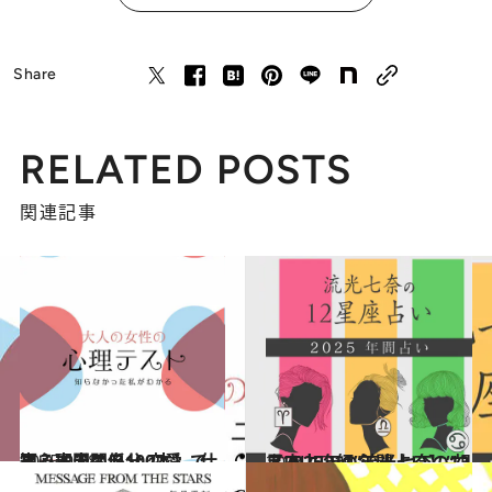
Share
RELATED POSTS
関連記事
2025.9.28
【心理テスト100本】で知る本当の自分 恋愛、仕事、人間関係…
占い
2024.12.13
【2025年の年間占い】“視える占い師”流光七奈の12星座占い
占い