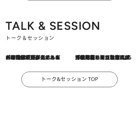
TALK & SESSION
トーク＆セッション
2026.8.3
「今後値上げがあるとすれば…」「リスクがあるのは今年の冬」エネルギー専門家が語る、ホルムズ海峡封鎖が家庭にもたらす“ある心配”
2026.8.3
「住宅建てられない…」「サーチャージ料の高値が続いている」ホルムズ海峡封鎖による影響はいつまで続く？《エネルギー専門家に聞く“どうなる日本の暮らし”》
トーク&セッション TOP