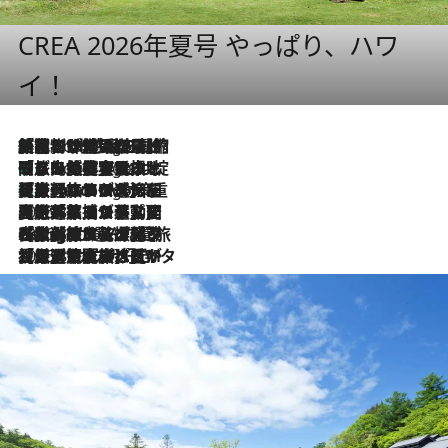
CREA 2026年夏号 やっぱり、ハワ
イ！
「荷物が増えるほど旅ストレスは増す」美容ジャーナリストがたどり着いた最終結論。“化粧品を劇的に減らす”感動の凝縮美容とは
6 Hours Ago
「旅先には金髪ウィッグを持参」日本と同じメイクでは損してる!? 美容ジャーナリストが提案する“掟破りの旅美容”とは
6 Hours Ago
【厳選旅コスメ】「身軽さ＆UV対策重視！」ヘアアーティストshucoが選んだ夏旅ベストコスメを発表【Mサイズジップ】
6 Hours Ago
2026.8.5
【厳選旅コスメ】国内をあちこち移動する河井菜摘が選んだ夏旅ベストコスメ発表！「リラックスアイテムはマスト」【Mサイズジップ】
2026.8.4
【厳選旅コスメ】「紫外線＆乾燥対策しながらメイク感も！」ヘア＆メイクGeorgeが選んだ夏旅ベストコスメを発表！【Mサイズジップ】
2026.8.3
【厳選旅コスメ】「保湿もタイパ重視！」“サウナ好き”タレント清水みさとが愛用する夏旅ベストコスメを発表！【Mサイズジップ】