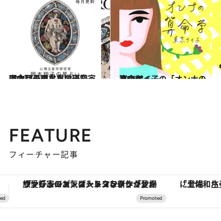
2026.7.31
【今月のあなたの運勢は？】心理占星学研究家 岡本翔子の星占い
占い
2026.7.6
東京ケイ子の「オンナの算命学」
占い
FEATURE
フィーチャー記事
「土佐和ハーブかき氷」がOMO7高知に登場！生姜、山椒、大葉など目にも舌にも涼を呼ぶ郷土の味
【銀座で出合う最旬美容】美髪ケアや上質な眠