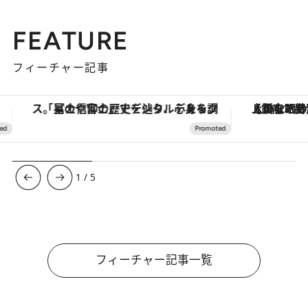
FEATURE
フィーチャー記事
「星のや富士」でデジタルデトックス。冨士信仰の歴史を辿り、心身を調える。
【銀座で出合う最旬美容】美髪ケアや上質な眠
1
/
5
フィーチャー記事一覧