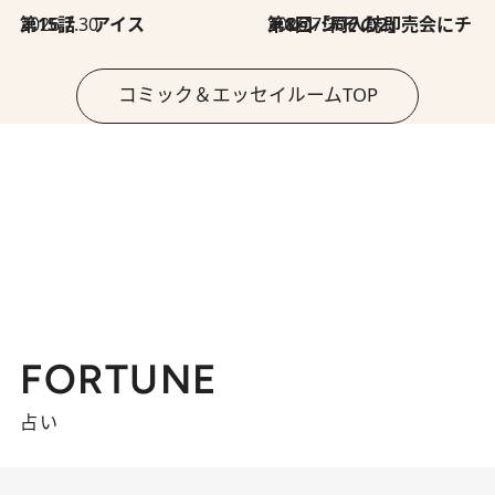
2026.7.30
第15話 アイス
2026.7.30
第8回「同人誌即売会にチャレンジ その2」
コミック＆エッセイルームTOP
FORTUNE
占い