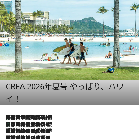
CREA 2026年夏号 やっぱり、ハワ
イ！
「荷物が増えるほど旅ストレスは増す」美容ジャーナリストがたどり着いた最終結論。“化粧品を劇的に減らす”感動の凝縮美容とは
4 Hours Ago
「旅先には金髪ウィッグを持参」日本と同じメイクでは損してる!? 美容ジャーナリストが提案する“掟破りの旅美容”とは
4 Hours Ago
【厳選旅コスメ】「身軽さ＆UV対策重視！」ヘアアーティストshucoが選んだ夏旅ベストコスメを発表【Mサイズジップ】
4 Hours Ago
2026.8.5
【厳選旅コスメ】国内をあちこち移動する河井菜摘が選んだ夏旅ベストコスメ発表！「リラックスアイテムはマスト」【Mサイズジップ】