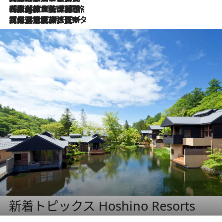
2026.8.4
【厳選旅コスメ】「紫外線＆乾燥対策しながらメイク感も！」ヘア＆メイクGeorgeが選んだ夏旅ベストコスメを発表！【Mサイズジップ】
2026.8.3
【厳選旅コスメ】「保湿もタイパ重視！」“サウナ好き”タレント清水みさとが愛用する夏旅ベストコスメを発表！【Mサイズジップ】
新着トピックス Hoshino Resorts