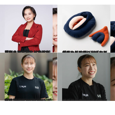
2025.1.31
【初めから読む】台湾の生理を変えた！ アジア初の吸水ショーツブランド「ムーンパンツ」共同創設者・ユアンイーさんに聞く、商品誕生ヒストリー
ビューティ＆ヘルス
2024.12.11
「これなんや？」「おばあちゃんにもついているもんや」93歳“ばあば”と作った外陰部パペット【ばあばるば】誕生の舞台裏
ビューティ＆ヘルス
2024.8.10
体操選手の“レオタード問題”「生理中は 不安」「娘に着せたくないという声も」 元五輪代表・杉原愛子の画期的な挑戦
カルチャー
2024.8.10
「現役時代よりその後のほうが長いのに…」女子選手の「生理」について元五輪代表・杉原愛子が思うこと
カルチャー