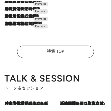
2026.7.31
【ホテル帰省】という選択肢をOMOが提案。家族とほどよい距離を保つには「昼は実家、夜は気兼ねなくホテルで！」
2026.7.24
【夏限定ディナーコース】旬を迎える稚鮎や花ズッキーニなどをイタリア・トスカーナの郷土料理の手法で満喫！
2026.7.17
「土佐和ハーブかき氷」がOMO7高知に登場！生姜、山椒、大葉など目にも舌にも涼を呼ぶ郷土の味
2026.7.10
NEW OPEN！【界 草津】名湯の地に誕生。趣の異なる2種の温泉と上州ならではの会席・蕎麦割烹など美食を味わう究極の癒やし旅
特集 TOP
TALK & SESSION
トーク＆セッション
2026.8.3
「今後値上げがあるとすれば…」「リスクがあるのは今年の冬」エネルギー専門家が語る、ホルムズ海峡封鎖が家庭にもたらす“ある心配”
2026.8.3
「住宅建てられない…」「サーチャージ料の高値が続いている」ホルムズ海峡封鎖による影響はいつまで続く？《エネルギー専門家に聞く“どうなる日本の暮らし”》