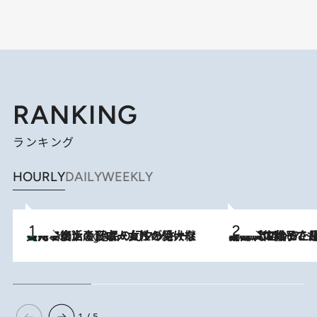
RANKING
ランキング
HOURLY
DAILY
WEEKLY
【ハワイ土産】ローカルの絶大な支持で復活！ 絶品の幻クッキー《元ファンの日本人女性が受け継いだ名店》
4 Hours Ago
2026.8.5
【阿川佐和子さんの年とる力】なぜ70代で始めた趣味は“こんなに楽しい”のか？ ピアノ、俳句…スランプに陥っても続けられる“ある秘訣”とは
1 / 5