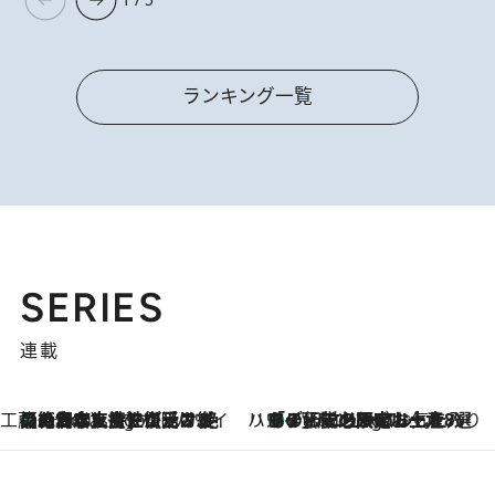
ランキング一覧
SERIES
連載
工藤まやのおもてなしハワイ
【ハワイ土産】ローカルの絶大な支持で復活！ 絶品の幻クッキー《元ファンの日本人女性が受け継いだ名店》
4 Hours Ago
ハワイ賢者 リサのお気に入りリスト
あの伝説の限定トートも！ リニューアルした「ディーン＆デルーカ ハワイ」で必須のお土産8選
4 Hours Ago