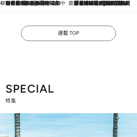
47都道府県の手みやげ ひんやりスイーツで夏を満喫
【三重県】この夏絶対食べたい 冷やしておいしいおやつ3選 お餅×アイスの新感覚スイーツ
4 Hours Ago
齋藤 薫 美容脳ルネサンス
「荷物が増えるほど旅ストレスは増す」美容ジャーナリストがたどり着いた最終結論。“化粧品を劇的に減らす”感動の凝縮美容とは
4 Hours Ago
連載 TOP
SPECIAL
特集