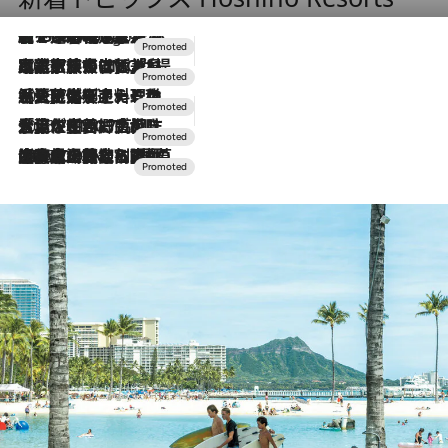
【トンボの足水浴】ヒノキの香りに包まれて涼感マックス！約13℃の湧水かけ流しを避暑地「星野温泉 トンボの湯」で体験
2 Hours Ago
2026.7.31
【ホテル帰省】という選択肢をOMOが提案。家族とほどよい距離を保つには「昼は実家、夜は気兼ねなくホテルで！」
2026.7.24
【夏限定ディナーコース】旬を迎える稚鮎や花ズッキーニなどをイタリア・トスカーナの郷土料理の手法で満喫！
2026.7.17
「土佐和ハーブかき氷」がOMO7高知に登場！生姜、山椒、大葉など目にも舌にも涼を呼ぶ郷土の味
2026.7.10
NEW OPEN！【界 草津】名湯の地に誕生。趣の異なる2種の温泉と上州ならではの会席・蕎麦割烹など美食を味わう究極の癒やし旅