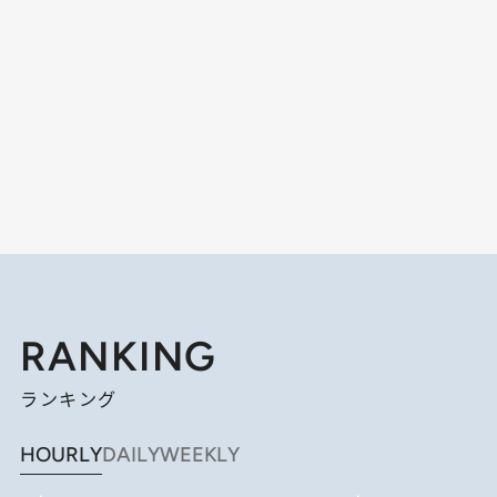
RANKING
ランキング
HOURLY
DAILY
WEEKLY