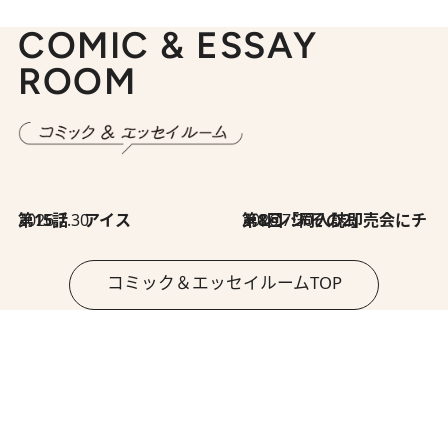
COMIC & ESSAY
ROOM
2026.7.30
第15話 アイス
2026.7.30
第8回「同人誌即売会にチャレンジ その2」
コミック＆エッセイルームTOP