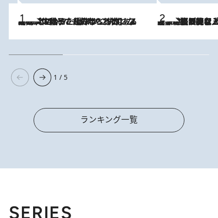
2026.8.5
【阿川佐和子さんの年とる力】なぜ70代で始めた趣味は“こんなに楽しい”のか？ ピアノ、俳句…スランプに陥っても続けられる“ある秘訣”とは
2026.8.5
【なぜ吉沢亮は「気配を消せる」のか？】興行収入208億の『国宝』を経て挑むミュージカル『ディア・エヴァン・ハンセン』。トップ俳優が舞台上でさらけ出した“孤独”とは
1 / 5
ランキング一覧
SERIES