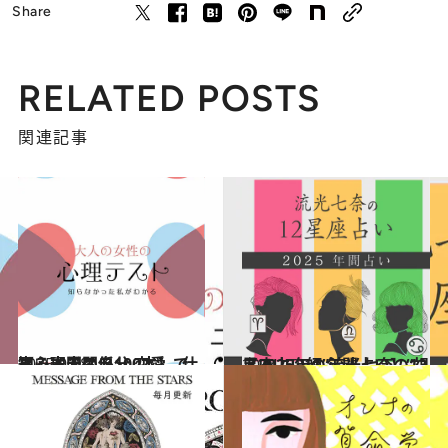
Share
RELATED POSTS
関連記事
2025.9.28
【心理テスト100本】で知る本当の自分 恋愛、仕事、人間関係…
占い
2024.12.13
【2025年の年間占い】“視える占い師”流光七奈の12星座占い
占い