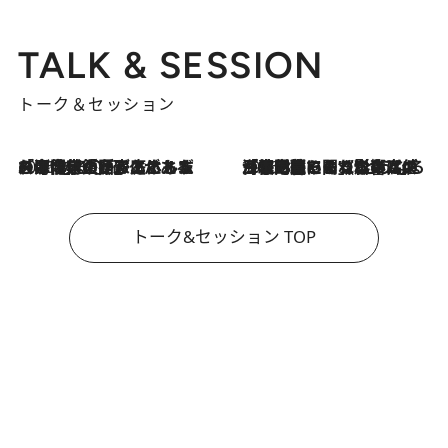
TALK & SESSION
トーク＆セッション
2026.8.3
「今後値上げがあるとすれば…」「リスクがあるのは今年の冬」エネルギー専門家が語る、ホルムズ海峡封鎖が家庭にもたらす“ある心配”
2026.8.3
「住宅建てられない…」「サーチャージ料の高値が続いている」ホルムズ海峡封鎖による影響はいつまで続く？《エネルギー専門家に聞く“どうなる日本の暮らし”》
トーク&セッション TOP