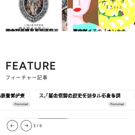
2026.7.31
【今月のあなたの運勢は？】心理占星学研究家 岡本翔子の星占い
占い
2026.7.6
東京ケイ子の「オンナの算命学」
占い
FEATURE
フィーチャー記事
「星のや富士」でデジタルデトックス。冨士信仰の歴史を辿り、心身を調える。
【夏限定ディナーコース】旬を迎
3
/
6