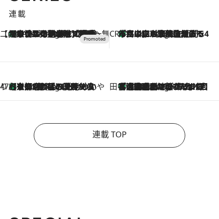
連載
【CREA×星野リゾート】唯一無二。癒しと発見が待つ場所へ
【トンボの足水浴】ヒノキの香りに包まれて涼感マックス！約13℃の湧水かけ流しを避暑地「星野温泉 トンボの湯」で体験
2 Hours Ago
CREA'S CHOICE
「立川にも歌舞伎があるんだよ」 片岡仁左衛門・市川中車ら豪華座組みで4年目の立川立飛歌舞伎へ
4 Hours Ago
47都道府県の手みやげ ひんやりスイーツで夏を満喫
【京都府】この夏絶対食べたい 冷やしておいしいおやつ3選 ひと口目から心を掴む新緑のテリーヌ
4 Hours Ago
田中稲の勝手に再ブーム
「湘南乃風に憧れて」観客大盛上がりの“タオル回し”に、ラッパー顔負けの高速歌唱まで…さだまさし（74）のアグレッシブすぎる現在地
9 Hours Ago
連載 TOP