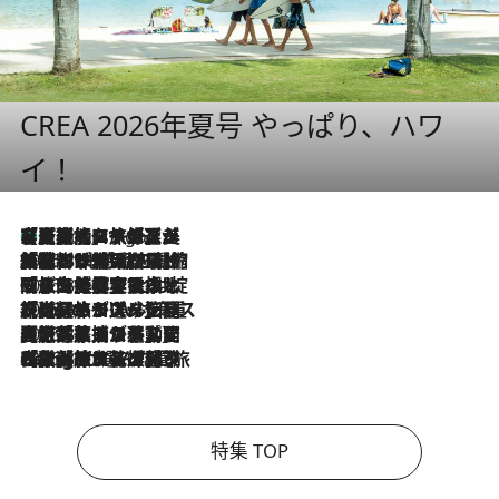
CREA 2026年夏号 やっぱり、ハワ
イ！
【厳選旅コスメ】「多機能アイテムがメイン！」旅好き美容エディターが選んだ夏旅ベストコスメを発表【Mサイズジップ】
4 Hours Ago
2026.8.6
「荷物が増えるほど旅ストレスは増す」美容ジャーナリストがたどり着いた最終結論。“化粧品を劇的に減らす”感動の凝縮美容とは
2026.8.6
「旅先には金髪ウィッグを持参」日本と同じメイクでは損してる!? 美容ジャーナリストが提案する“掟破りの旅美容”とは
2026.8.6
【厳選旅コスメ】「身軽さ＆UV対策重視！」ヘアアーティストshucoが選んだ夏旅ベストコスメを発表【Mサイズジップ】
2026.8.5
【厳選旅コスメ】国内をあちこち移動する河井菜摘が選んだ夏旅ベストコスメ発表！「リラックスアイテムはマスト」【Mサイズジップ】
2026.8.4
【厳選旅コスメ】「紫外線＆乾燥対策しながらメイク感も！」ヘア＆メイクGeorgeが選んだ夏旅ベストコスメを発表！【Mサイズジップ】
特集 TOP