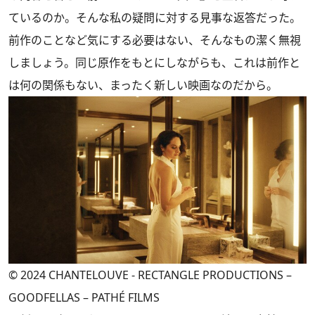
ているのか。そんな私の疑問に対する見事な返答だった。
前作のことなど気にする必要はない、そんなもの潔く無視
しましょう。同じ原作をもとにしながらも、これは前作と
は何の関係もない、まったく新しい映画なのだから。
© 2024 CHANTELOUVE - RECTANGLE PRODUCTIONS –
GOODFELLAS – PATHÉ FILMS