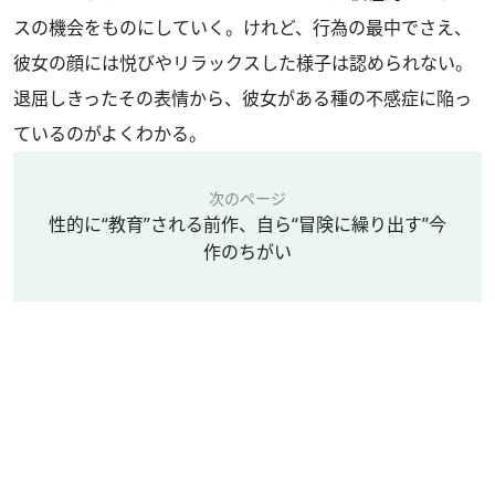
スの機会をものにしていく。けれど、行為の最中でさえ、
彼女の顔には悦びやリラックスした様子は認められない。
退屈しきったその表情から、彼女がある種の不感症に陥っ
ているのがよくわかる。
次のページ
性的に“教育”される前作、自ら“冒険に繰り出す”今
作のちがい