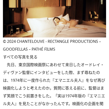
© 2024 CHANTELOUVE - RECTANGLE PRODUCTIONS –
GOODFELLAS – PATHÉ FILMS
すべての写真を見る
先日、東京国際映画祭にあわせて来日したオードレイ・
ディヴァン監督にインタビューをした際、まず尋ねたの
は、1974年に一度作られた『エマニエル夫人』をなぜ再び
映画化しようと考えたのか。質問に答える前に、監督はま
ず笑顔でこう前置きをした。「実は1974年版の『エマニエ
ル夫人』を見たことがなかったんです。映画化の企画を聞