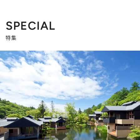
SPECIAL
特集