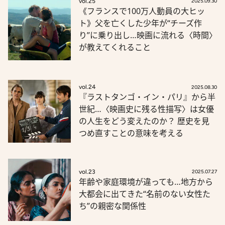
vol.25
2025.09.30
《フランスで100万人動員の大ヒッ
ト》父を亡くした少年が“チーズ作
り”に乗り出し…映画に流れる〈時間〉
が教えてくれること
vol.24
2025.08.30
『ラストタンゴ・イン・パリ』から半
世紀…〈映画史に残る性描写〉は女優
の人生をどう変えたのか？ 歴史を見
つめ直すことの意味を考える
vol.23
2025.07.27
年齢や家庭環境が違っても…地方から
大都会に出てきた“名前のない女性た
ち”の親密な関係性