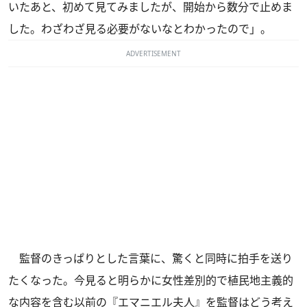
いたあと、初めて見てみましたが、開始から数分で止めま
した。わざわざ見る必要がないなとわかったので」。
ADVERTISEMENT
監督のきっぱりとした言葉に、驚くと同時に拍手を送り
たくなった。今見ると明らかに女性差別的で植民地主義的
な内容を含む以前の『エマニエル夫人』を監督はどう考え