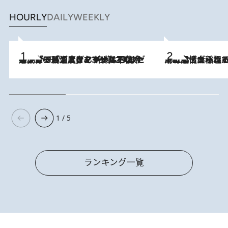
HOURLY
DAILY
WEEKLY
メントールやエタノールは不使用。ピジョンより、マイルドな冷感成分で肌温度をマイナス3℃まで下げる「ごきげんクール ひんやりアクアミスト」を3名様にプレゼント
2026.8.7
2026.8.5
下町風情あふれる台北屈指の人気エリア・大稲埕でセンスのいい台湾土産《ヴィン
1 / 5
ランキング一覧