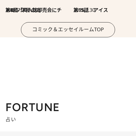
2026.7.30
第8回「同人誌即売会にチャレンジ その2」
2026.7.30
第15話 アイス
コミック＆エッセイルームTOP
FORTUNE
占い