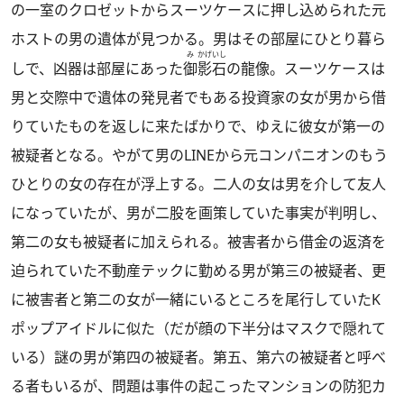
の一室のクロゼットからスーツケースに押し込められた元
ホストの男の遺体が見つかる。男はその部屋にひとり暮ら
み
かげ
いし
しで、凶器は部屋にあった
御
影
石
の龍像。スーツケースは
男と交際中で遺体の発見者でもある投資家の女が男から借
りていたものを返しに来たばかりで、ゆえに彼女が第一の
被疑者となる。やがて男のLINEから元コンパニオンのもう
ひとりの女の存在が浮上する。二人の女は男を介して友人
になっていたが、男が二股を画策していた事実が判明し、
第二の女も被疑者に加えられる。被害者から借金の返済を
迫られていた不動産テックに勤める男が第三の被疑者、更
に被害者と第二の女が一緒にいるところを尾行していたK
ポップアイドルに似た（だが顔の下半分はマスクで隠れて
いる）謎の男が第四の被疑者。第五、第六の被疑者と呼べ
る者もいるが、問題は事件の起こったマンションの防犯カ