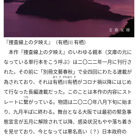
『捜査線上の夕映え』（有栖川 有栖）
本作『捜査線上の夕映え』のいわゆる親本（文庫の元に
なっている単行本をこう呼ぶ）は二〇二二年一月に刊行さ
れた。その前に「別冊文藝春秋」で全四回にわたる連載が
あり
す
がわ
あり
す
為されており、それは
有
栖
川
有
栖
がコロナ禍以降にはじめ
て行なった長編連載だった。このことは本作の内容にスト
つな
レートに
繋
がっている。物語は二〇二〇年八月下旬に始ま
り、九月半ばに終わる。舞台となる大阪では最初の緊急事
態宣言が五月に解除されて以降、感染状況もやや落ち着き
を見せており、今となっては悪名高い（？）日本政府の