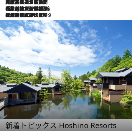
2026.8.5
【厳選旅コスメ】国内をあちこち移動する河井菜摘が選んだ夏旅ベストコスメ発表！「リラックスアイテムはマスト」【Mサイズジップ】
2026.8.4
【厳選旅コスメ】「紫外線＆乾燥対策しながらメイク感も！」ヘア＆メイクGeorgeが選んだ夏旅ベストコスメを発表！【Mサイズジップ】
2026.8.3
【厳選旅コスメ】「保湿もタイパ重視！」“サウナ好き”タレント清水みさとが愛用する夏旅ベストコスメを発表！【Mサイズジップ】
新着トピックス Hoshino Resorts