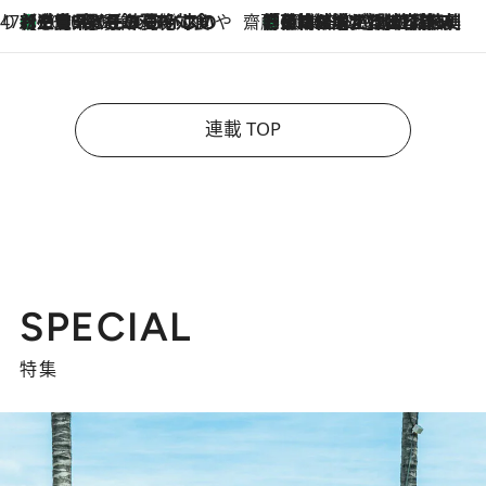
47都道府県の手みやげ ひんやりスイーツで夏を満喫
【三重県】この夏絶対食べたい 冷やしておいしいおやつ3選 お餅×アイスの新感覚スイーツ
2026.8.6
齋藤 薫 美容脳ルネサンス
「荷物が増えるほど旅ストレスは増す」美容ジャーナリストがたどり着いた最終結論。“化粧品を劇的に減らす”感動の凝縮美容とは
2026.8.6
連載 TOP
SPECIAL
特集