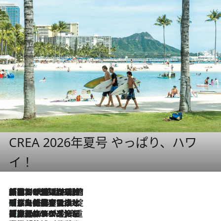
CREA 2026年夏号 やっぱり、ハワ
イ！
「荷物が増えるほど旅ストレスは増す」美容ジャーナリストがたどり着いた最終結論。“化粧品を劇的に減らす”感動の凝縮美容とは
2026.8.6
「旅先には金髪ウィッグを持参」日本と同じメイクでは損してる!? 美容ジャーナリストが提案する“掟破りの旅美容”とは
2026.8.6
【厳選旅コスメ】「身軽さ＆UV対策重視！」ヘアアーティストshucoが選んだ夏旅ベストコスメを発表【Mサイズジップ】
2026.8.6