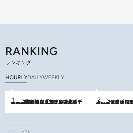
RANKING
ランキング
HOURLY
DAILY
WEEKLY
2026.8.5
【なぜ吉沢亮は「気配を消せる」のか？】興行収入208億の『国宝』を経て挑むミュージカル『ディア・エヴァン・ハンセン』。トップ俳優が舞台上でさらけ出した“孤独”とは
2026.8.5
下町風情あふれる台北屈指の人気エリア・大稲埕でセンスのいい台湾土産《ヴィン