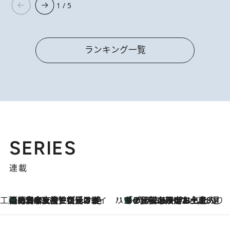
1 / 5
ランキング一覧
SERIES
連載
工藤まやのおもてなしハワイ
【ハワイ土産】ローカルの絶大な支持で復活！ 絶品の幻クッキー《元ファンの日本人女性が受け継いだ名店》
2026.8.6
ハワイ賢者 リサのお気に入りリスト
あの伝説の限定トートも！ リニューアルした「ディーン＆デルーカ ハワイ」で必須のお土産8選
2026.8.6