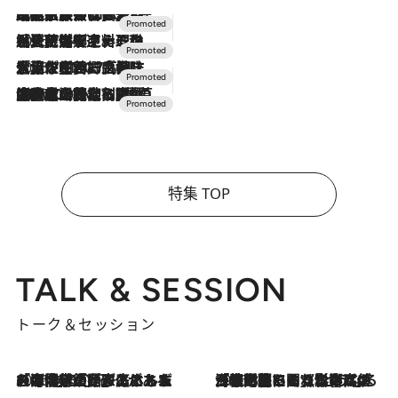
2026.7.31
【ホテル帰省】という選択肢をOMOが提案。家族とほどよい距離を保つには「昼は実家、夜は気兼ねなくホテルで！」
2026.7.24
【夏限定ディナーコース】旬を迎える稚鮎や花ズッキーニなどをイタリア・トスカーナの郷土料理の手法で満喫！
2026.7.17
「土佐和ハーブかき氷」がOMO7高知に登場！生姜、山椒、大葉など目にも舌にも涼を呼ぶ郷土の味
2026.7.10
NEW OPEN！【界 草津】名湯の地に誕生。趣の異なる2種の温泉と上州ならではの会席・蕎麦割烹など美食を味わう究極の癒やし旅
特集 TOP
TALK & SESSION
トーク＆セッション
2026.8.3
「今後値上げがあるとすれば…」「リスクがあるのは今年の冬」エネルギー専門家が語る、ホルムズ海峡封鎖が家庭にもたらす“ある心配”
2026.8.3
「住宅建てられない…」「サーチャージ料の高値が続いている」ホルムズ海峡封鎖による影響はいつまで続く？《エネルギー専門家に聞く“どうなる日本の暮らし”》