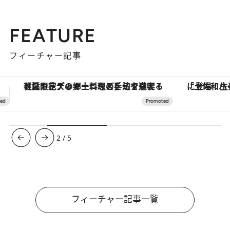
FEATURE
フィーチャー記事
「土佐和ハーブかき氷」がOMO7高知に登場！生姜、山椒、大葉など目にも舌にも涼を呼ぶ郷土の味
3
/
5
フィーチャー記事一覧