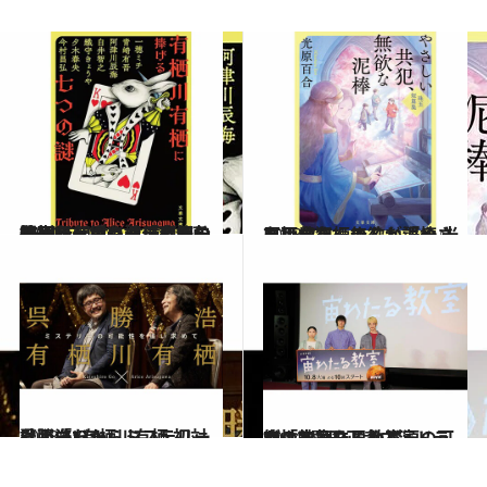
2024.10.2
有栖川有栖さんデビュー35周年記念 文庫3作連続刊行 『有栖川有栖に捧げる七つの謎』参加の作家から届いた「直筆のお祝いメッセージ」を公開！
2023.7.31
有栖川有栖さんが語る 光原百合さんのこと『やさしい共犯、無欲な泥棒』
カルチャー
2023.5.5
呉勝浩×有栖川有栖 初対談！「だからミステリーは面白い！」
カルチャー
2024.10.1
夜の教室に思わず涙が……窪田正孝主演ドラマ「宙わたる教室」の可能性とは!?
カルチャー