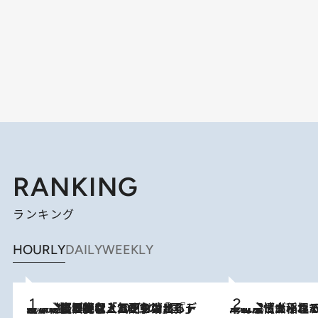
RANKING
ランキング
HOURLY
DAILY
WEEKLY
2026.8.5
【なぜ吉沢亮は「気配を消せる」のか？】興行収入208億の『国宝』を経て挑むミュージカル『ディア・エヴァン・ハンセン』。トップ俳優が舞台上でさらけ出した“孤独”とは
2026.8.5
下町風情あふれる台北屈指の人気エリア・大稲埕でセンスのいい台湾土産《ヴィン