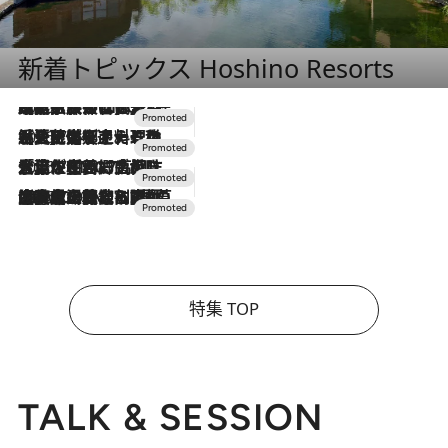
新着トピックス Hoshino Resorts
2026.7.31
【ホテル帰省】という選択肢をOMOが提案。家族とほどよい距離を保つには「昼は実家、夜は気兼ねなくホテルで！」
2026.7.24
【夏限定ディナーコース】旬を迎える稚鮎や花ズッキーニなどをイタリア・トスカーナの郷土料理の手法で満喫！
2026.7.17
「土佐和ハーブかき氷」がOMO7高知に登場！生姜、山椒、大葉など目にも舌にも涼を呼ぶ郷土の味
2026.7.10
NEW OPEN！【界 草津】名湯の地に誕生。趣の異なる2種の温泉と上州ならではの会席・蕎麦割烹など美食を味わう究極の癒やし旅
特集 TOP
TALK & SESSION