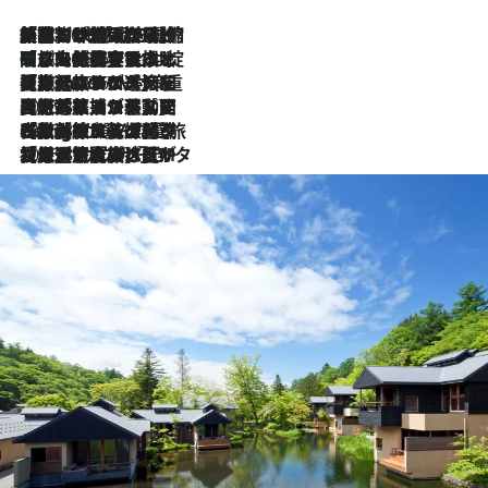
「荷物が増えるほど旅ストレスは増す」美容ジャーナリストがたどり着いた最終結論。“化粧品を劇的に減らす”感動の凝縮美容とは
2026.8.6
「旅先には金髪ウィッグを持参」日本と同じメイクでは損してる!? 美容ジャーナリストが提案する“掟破りの旅美容”とは
2026.8.6
【厳選旅コスメ】「身軽さ＆UV対策重視！」ヘアアーティストshucoが選んだ夏旅ベストコスメを発表【Mサイズジップ】
2026.8.6
2026.8.5
【厳選旅コスメ】国内をあちこち移動する河井菜摘が選んだ夏旅ベストコスメ発表！「リラックスアイテムはマスト」【Mサイズジップ】
2026.8.4
【厳選旅コスメ】「紫外線＆乾燥対策しながらメイク感も！」ヘア＆メイクGeorgeが選んだ夏旅ベストコスメを発表！【Mサイズジップ】
2026.8.3
【厳選旅コスメ】「保湿もタイパ重視！」“サウナ好き”タレント清水みさとが愛用する夏旅ベストコスメを発表！【Mサイズジップ】