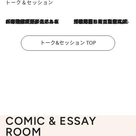
トーク＆セッション
2026.8.3
「今後値上げがあるとすれば…」「リスクがあるのは今年の冬」エネルギー専門家が語る、ホルムズ海峡封鎖が家庭にもたらす“ある心配”
2026.8.3
「住宅建てられない…」「サーチャージ料の高値が続いている」ホルムズ海峡封鎖による影響はいつまで続く？《エネルギー専門家に聞く“どうなる日本の暮らし”》
トーク&セッション TOP
COMIC & ESSAY
ROOM