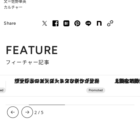
文＝佐野華英
カルチャー
Share
FEATURE
フィーチャー記事
【銀座で出合う最旬美容】美髪ケアや上質な眠り…セルフケアのアップデートから、特別な名入れギフトまで。大人のための「ReFa GINZA」クルーズ
3
/
5