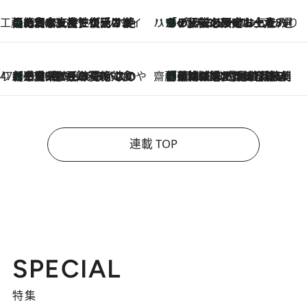
工藤まやのおもてなしハワイ
【ハワイ土産】ローカルの絶大な支持で復活！ 絶品の幻クッキー《元ファンの日本人女性が受け継いだ名店》
2026.8.6
ハワイ賢者 リサのお気に入りリスト
あの伝説の限定トートも！ リニューアルした「ディーン＆デルーカ ハワイ」で必須のお土産8選
2026.8.6
47都道府県の手みやげ ひんやりスイーツで夏を満喫
【三重県】この夏絶対食べたい 冷やしておいしいおやつ3選 お餅×アイスの新感覚スイーツ
2026.8.6
齋藤 薫 美容脳ルネサンス
「荷物が増えるほど旅ストレスは増す」美容ジャーナリストがたどり着いた最終結論。“化粧品を劇的に減らす”感動の凝縮美容とは
2026.8.6
連載 TOP
SPECIAL
特集