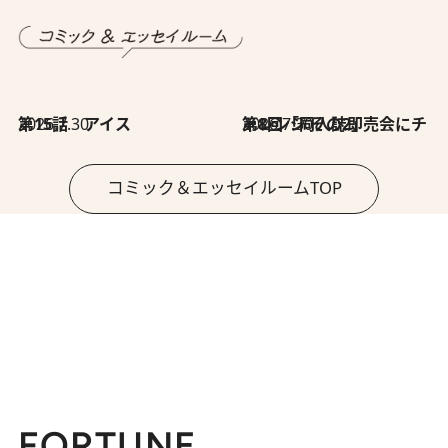
2026.7.30
第15話 アイス
2026.7.30
第8回「同人誌即売会にチャレンジ その2」
コミック＆エッセイルームTOP
FORTUNE