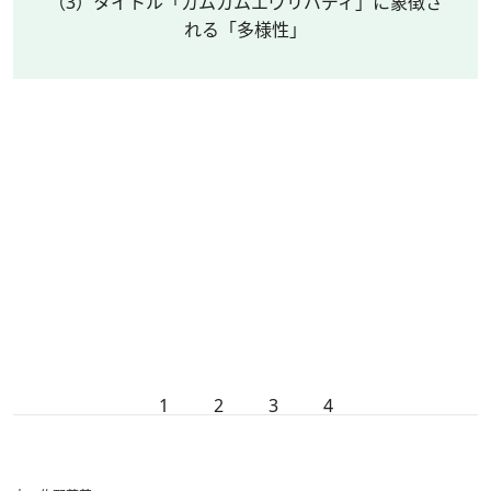
（3）タイトル「カムカムエヴリバディ」に象徴さ
れる「多様性」
1
2
3
4