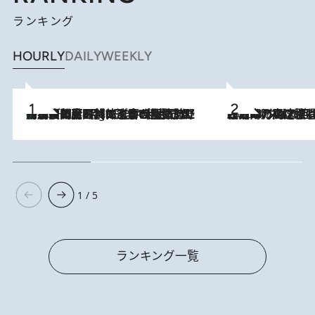
ランキング
HOURLY
DAILY
WEEKLY
「最後に見られてよかった」上野動物園の東園パンダ舎が解体前に特別公開。8月16日まで延長されたパネル展と共に辿る“半世紀”のパンダ飼育《解体工事の図面あり》
10 Hours Ago
2026.8.7
「湘南乃風に憧れて」観客大盛上がりの“タオル回し”に、ラッパー顔負けの高速歌唱まで…さだまさし（74）のアグレッシブすぎる現在地
1 / 5
ランキング一覧