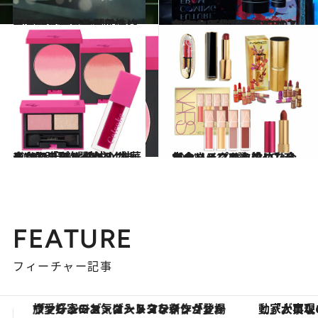
2024.9.30
＜10/1店頭予約開始＞クリスマスコフレ【アスレティア】新製品入りのハンドケアキットは男性にもおすすめ
ビューティ＆ヘルス
2024.10.3
＜10/4予約開始＞クリスマスコフレ【KANEBO】名作クリーム現品にマスクも！ 活躍必至のスキンケアセット
ビューティ＆ヘルス
2024.10.10
＜10/11予約開始＞クリスマスコフレ【セルヴォーク】「ピンク」の“甘さ”と“強さ”と追求した華やかカラーメイク
ビューティ＆ヘルス
2024.10.11
【クリスマスコフレ】今年のリップもう決めた？ シャネル、M・A・C ほか、メイクの主役になる本命リップ7選
ビューティ＆ヘルス
FEATURE
フィーチャー記事
「大事なのは地域の意識を変えること」。ロレックス賞受賞の自然保護活動家が実現させたナイジェリアの自然環境の復活
【銀座で出合う最旬美容】美髪ケアや上質な眠