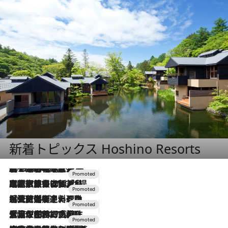
新着トピックス Hoshino Resorts
2026.8.7
【トンボの足水浴】ヒノキの香りに包まれて涼感マックス！約13℃の湧水かけ流しを避暑地「星野温泉 トンボの湯」で体験
2026.7.31
【ホテル帰省】という選択肢をOMOが提案。家族とほどよい距離を保つには「昼は実家、夜は気兼ねなくホテルで！」
2026.7.24
【夏限定ディナーコース】旬を迎える稚鮎や花ズッキーニなどをイタリア・トスカーナの郷土料理の手法で満喫！
2026.7.17
「土佐和ハーブかき氷」がOMO7高知に登場！生姜、山椒、大葉など目にも舌にも涼を呼ぶ郷土の味