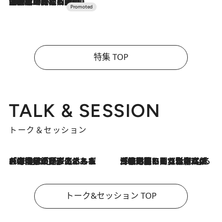
2026.7.10
NEW OPEN！【界 草津】名湯の地に誕生。趣の異なる2種の温泉と上州ならではの会席・蕎麦割烹など美食を味わう究極の癒やし旅
特集 TOP
TALK & SESSION
トーク＆セッション
2026.8.3
「今後値上げがあるとすれば…」「リスクがあるのは今年の冬」エネルギー専門家が語る、ホルムズ海峡封鎖が家庭にもたらす“ある心配”
2026.8.3
「住宅建てられない…」「サーチャージ料の高値が続いている」ホルムズ海峡封鎖による影響はいつまで続く？《エネルギー専門家に聞く“どうなる日本の暮らし”》
トーク&セッション TOP