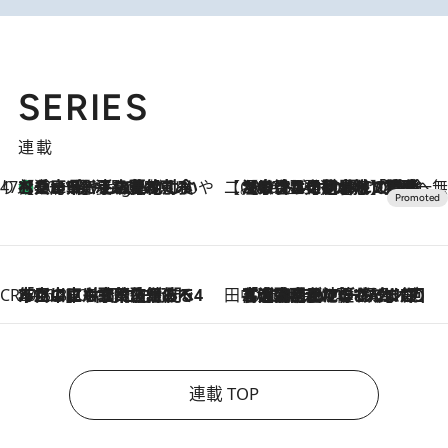
SERIES
連載
47都道府県の手みやげ ひんやりスイーツで夏を満喫
【兵庫県】この夏絶対食べたい 冷やしておいしいおやつ3選 淡路島の恵みをジェラートに集約
10 Hours Ago
【CREA×星野リゾート】唯一無二。癒しと発見が待つ場所へ
2026.8.7
【トンボの足水浴】ヒノキの香りに包まれて涼感マックス！約13℃の湧水かけ流しを避暑地「星野温泉 トンボの湯」で体験
CREA'S CHOICE
2026.8.7
「立川にも歌舞伎があるんだよ」 片岡仁左衛門・市川中車ら豪華座組みで4年目の立川立飛歌舞伎へ
田中稲の勝手に再ブーム
2026.8.7
「湘南乃風に憧れて」観客大盛上がりの“タオル回し”に、ラッパー顔負けの高速歌唱まで…さだまさし（74）のアグレッシブすぎる現在地
連載 TOP