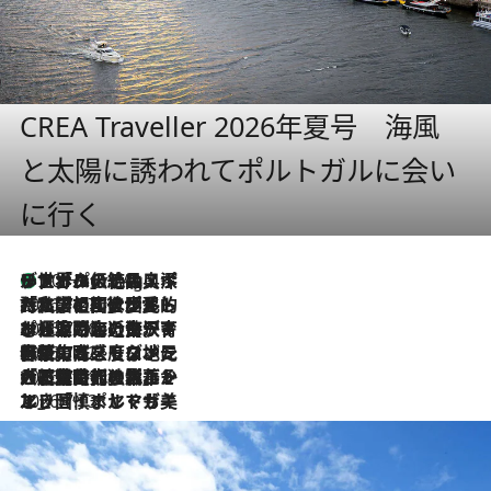
CREA Traveller 2026年夏号 海風
と太陽に誘われてポルトガルに会い
に行く
リスボンの絶品スイーツ「パステル・デ・ナタ」とは？ポルトガル伝統の奥深い世界へ
10 Hours Ago
2026.7.27
「私の祖国はポルトガル語です」国民的詩人フェルナンド・ペソアと、彼が愛した文学の街を歩く
2026.7.26
ポルトガル近海が育む極上の海の幸。キリリと冷えた白ワインと愉しむ、シーフード専門店の贅沢
2026.7.22
伝統の味をモダンに昇華。高感度な地元客が集う、リスボンの最旬ガストロノミー
2026.7.21
大航海時代の栄華から、震災、独裁、そして革命へ。ポルトガル・首都リスボンの石畳に刻まれた「歴史の光と影」
2026.7.13
エッセイ・ヤマザキマリ「慎ましくも美しき国 ポルトガル」