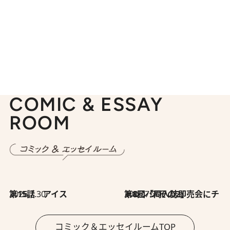
COMIC & ESSAY
ROOM
2026.7.30
第15話 アイス
2026.7.30
第8回「同人誌即売会にチャレンジ その2」
コミック＆エッセイルームTOP