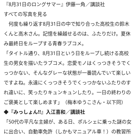
『8月31日のロングサマー』伊藤一角／講談社
すべての写真を見る
何度も繰り返す8月31日の中で知り合った高校生の鈴木
くんと高木さん。記憶を繰越せるのは、ふたりだけ。夏休
み最終日をループする青春ラブコメ。
「タイトル通り、8月31日という日をループし続ける高校
生の男女を描いたラブコメ。恋愛モノはくっつきそうでく
っつかない、そんなグレーな状態が一番読んでいて楽しい
ですよね。永遠にくっつきそうでくっつかないふたりのす
れ違いに、笑ったりキュンキュンしたり。一日の終わりの
ご褒美として楽しめます」（梅本ゆうこさん・以下同）
◆『みっしょん!!』入江喜和／講談社
「50代の平凡な主婦が、ある日、ポルシェに乗った謎の女
に出合い、自動車免許（しかもマニュアル車！）の教習所