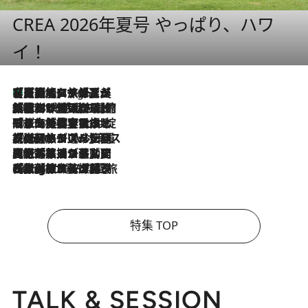
CREA 2026年夏号 やっぱり、ハワ
イ！
【厳選旅コスメ】「多機能アイテムがメイン！」旅好き美容エディターが選んだ夏旅ベストコスメを発表【Mサイズジップ】
4 Hours Ago
2026.8.6
「荷物が増えるほど旅ストレスは増す」美容ジャーナリストがたどり着いた最終結論。“化粧品を劇的に減らす”感動の凝縮美容とは
2026.8.6
「旅先には金髪ウィッグを持参」日本と同じメイクでは損してる!? 美容ジャーナリストが提案する“掟破りの旅美容”とは
2026.8.6
【厳選旅コスメ】「身軽さ＆UV対策重視！」ヘアアーティストshucoが選んだ夏旅ベストコスメを発表【Mサイズジップ】
2026.8.5
【厳選旅コスメ】国内をあちこち移動する河井菜摘が選んだ夏旅ベストコスメ発表！「リラックスアイテムはマスト」【Mサイズジップ】
2026.8.4
【厳選旅コスメ】「紫外線＆乾燥対策しながらメイク感も！」ヘア＆メイクGeorgeが選んだ夏旅ベストコスメを発表！【Mサイズジップ】
特集 TOP
TALK & SESSION