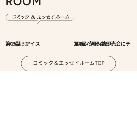
ROOM
2026.7.30
第15話 アイス
2026.7.30
第8回「同人誌即売会にチャレンジ その2」
コミック＆エッセイルームTOP