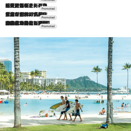
2026.7.24
【夏限定ディナーコース】旬を迎える稚鮎や花ズッキーニなどをイタリア・トスカーナの郷土料理の手法で満喫！
2026.7.17
「土佐和ハーブかき氷」がOMO7高知に登場！生姜、山椒、大葉など目にも舌にも涼を呼ぶ郷土の味
2026.7.10
NEW OPEN！【界 草津】名湯の地に誕生。趣の異なる2種の温泉と上州ならではの会席・蕎麦割烹など美食を味わう究極の癒やし旅