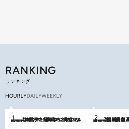
RANKING
ランキング
HOURLY
DAILY
WEEKLY
2026.8.5
【阿川佐和子さんの年とる力】なぜ70代で始めた趣味は“こんなに楽しい”のか？ ピアノ、俳句…スランプに陥っても続けられる“ある秘訣”とは
2026.8.5
【なぜ吉沢亮は「気配を消せる」のか？】興行収入208億の『国宝』を経て挑むミュージカル『ディア・エヴァン・ハンセン』。トップ俳優が舞台上でさらけ出した“孤独”とは