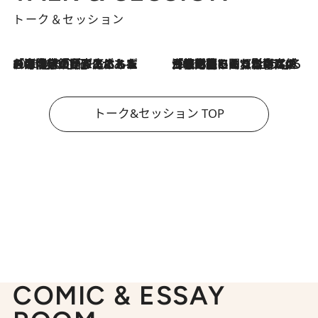
トーク＆セッション
2026.8.3
「今後値上げがあるとすれば…」「リスクがあるのは今年の冬」エネルギー専門家が語る、ホルムズ海峡封鎖が家庭にもたらす“ある心配”
2026.8.3
「住宅建てられない…」「サーチャージ料の高値が続いている」ホルムズ海峡封鎖による影響はいつまで続く？《エネルギー専門家に聞く“どうなる日本の暮らし”》
トーク&セッション TOP
COMIC & ESSAY