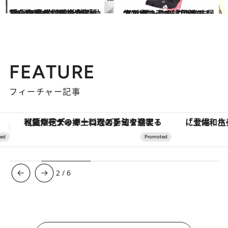
2024.9.6
2024年秋に読みたい「動物」マンガ18選 犬猫から“謎の生物”まで、疲れた心を満たしてくれる「いきもの」が集合！
カルチャー
2024.9.6
“じれキュンラブ”から人生を問い直す注目作まで！ ブックライブ書店員すず木さんの【電子マンガ】ベスト3！
カルチャー
FEATURE
フィーチャー記事
「土佐和ハーブかき氷」がOMO7高知に登場！生姜、山椒、大葉など目にも舌にも涼を呼ぶ郷土の味
ヴァシュロン・コンスタンタン
3
/
6