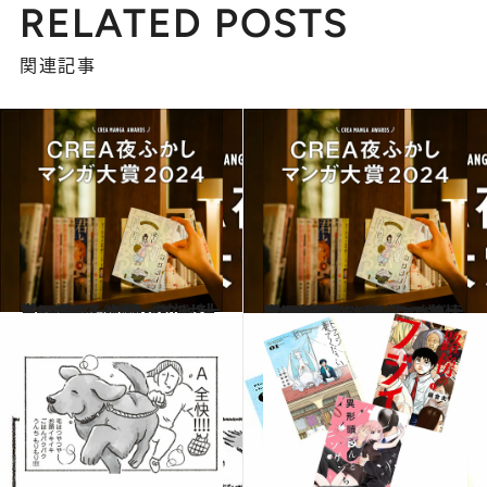
RELATED POSTS
関連記事
2024.9.6
【CREA夜ふかしマンガ大賞2024】《1位～5位》大賞に輝いたのは『じゃあ、あんたが作ってみろよ』
カルチャー
2024.9.6
【CREA夜ふかしマンガ大賞2024】《6位～10位》あの話題作も入賞。“普通”が苦手なふたりの友情に涙！
カルチャー