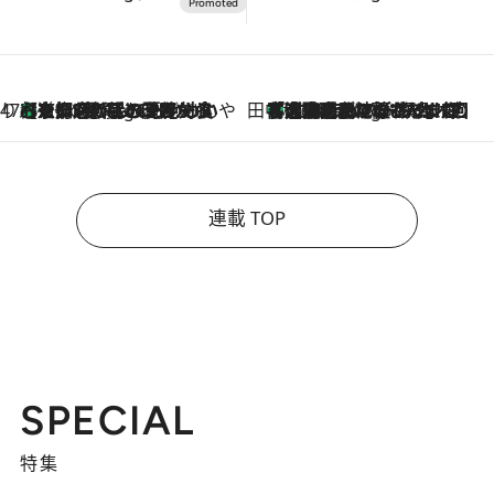
47都道府県の手みやげ ひんやりスイーツで夏を満喫
【京都府】この夏絶対食べたい 冷やしておいしいおやつ3選 ひと口目から心を掴む新緑のテリーヌ
4 Hours Ago
田中稲の勝手に再ブーム
「湘南乃風に憧れて」観客大盛上がりの“タオル回し”に、ラッパー顔負けの高速歌唱まで…さだまさし（74）のアグレッシブすぎる現在地
9 Hours Ago
連載 TOP
SPECIAL
特集