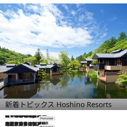
新着トピックス Hoshino Resorts
【トンボの足水浴】ヒノキの香りに包まれて涼感マックス！約13℃の湧水かけ流しを避暑地「星野温泉 トンボの湯」で体験
2 Hours Ago
2026.7.31
【ホテル帰省】という選択肢をOMOが提案。家族とほどよい距離を保つには「昼は実家、夜は気兼ねなくホテルで！」