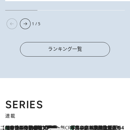
1 / 5
ランキング一覧
SERIES
連載
【CREA×星野リゾート】唯一無二。癒しと発見が待つ場所へ
【トンボの足水浴】ヒノキの香りに包まれて涼感マックス！約13℃の湧水かけ流しを避暑地「星野温泉 トンボの湯」で体験
2 Hours Ago
CREA'S CHOICE
「立川にも歌舞伎があるんだよ」 片岡仁左衛門・市川中車ら豪華座組みで4年目の立川立飛歌舞伎へ
4 Hours Ago