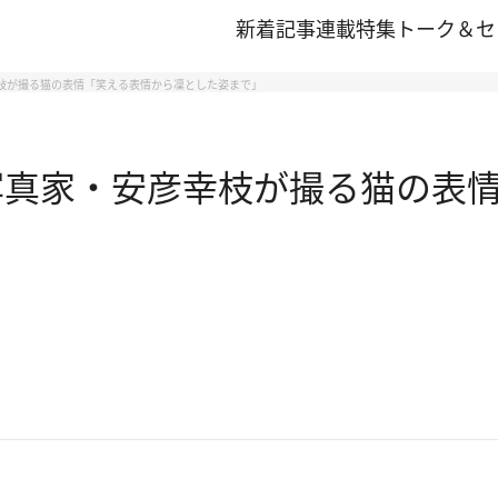
新着記事
連載
特集
トーク＆セ
枝が撮る猫の表情「笑える表情から凜とした姿まで」
写真家・安彦幸枝が撮る猫の表情