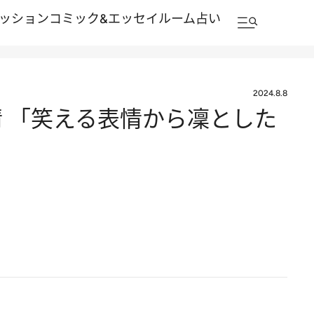
ッション
コミック&エッセイルーム
占い
2024.8.8
 「笑える表情から凜とした