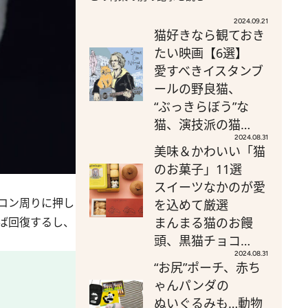
2024.09.21
猫好きなら観ておき
たい映画【6選】
愛すべきイスタンブ
ールの野良猫、
“ぶっきらぼう”な
猫、演技派の猫…
2024.08.31
美味＆かわいい「猫
のお菓子」11選
スイーツなかのが愛
コン周りに押し
を込めて厳選
ば回復するし、
まんまる猫のお饅
頭、黒猫チョコ…
2024.08.31
“お尻”ポーチ、赤ち
ゃんパンダの
ぬいぐるみも…動物