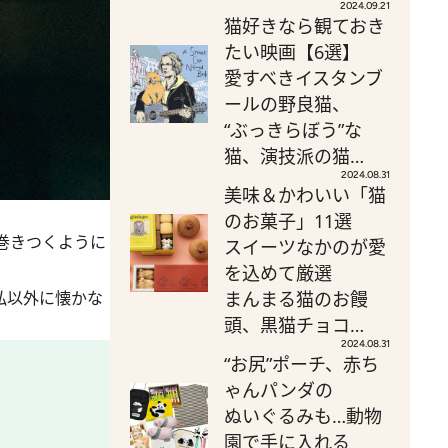
2024.09.21
猫好きなら観ておき
たい映画【6選】
愛すべきイスタンブ
ールの野良猫、
“ぶっきらぼう”な
猫、演技派の猫…
2024.08.31
美味＆かわいい「猫
のお菓子」11選
巻きつくように
スイーツなかのが愛
を込めて厳選
私以外に懐かな
まんまる猫のお饅
頭、黒猫チョコ…
2024.08.31
“お尻”ポーチ、赤ち
ゃんパンダの
ぬいぐるみも…動物
園で手に入れる