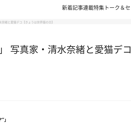
新着記事
連載
特集
トーク＆セ
水奈緒と愛猫デコ【きょうは世界猫の日】
」 写真家・清水奈緒と愛猫デコ
才”」