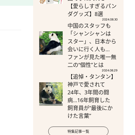
【愛らしすぎるパン
ダグッズ】8選
2024.08.30
中国のスタッフも
「シャンシャンは
スター」、日本から
会いに行く人も…
ファンが見た唯一無
二の“個性”とは
2024.08.29
【追悼・タンタン】
神戸で愛されて
24年、3年間の闘
病…16年飼育した
飼育員が“最後にか
けた言葉”
特集記事一覧