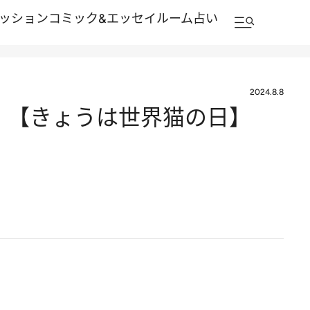
ッション
コミック&エッセイルーム
占い
2024.8.8
 【きょうは世界猫の日】