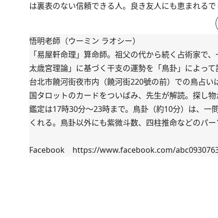
は裏表のない信頼できる人。良き友人にも恵まれるで
悟明老師（ウーミン ラオシー）
「易屋軒命理」算命師。祖父の代から続く占術家で、
太歳宮理論」に基づく干支の運勢を「鳥卦」によって
台北市饒河街夜市内（饒河街220號の前）での鳥占
国タロットのカードをついばみ、先生が解読。探し物
鑑定は17時30分～23時まで。鳥卦（約10分）は、
くれる。鳥卦以外にも紫微斗数、四柱推命などのパーソナ
Facebook
https://www.facebook.com/abc093076