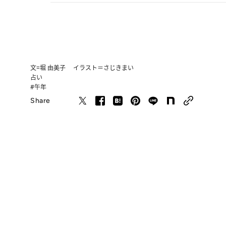
文=堀 由美子 イラスト＝さじきまい
占い
#午年
Share