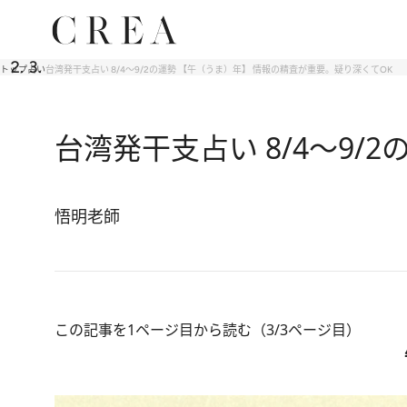
トップ
占い
台湾発干支占い 8/4～9/2の運勢 【午（うま）年】 情報の精査が重要。疑り深くてOK
台湾発干支占い 8/4～9
悟明老師
この記事を1ページ目から読む（3/3ページ目）