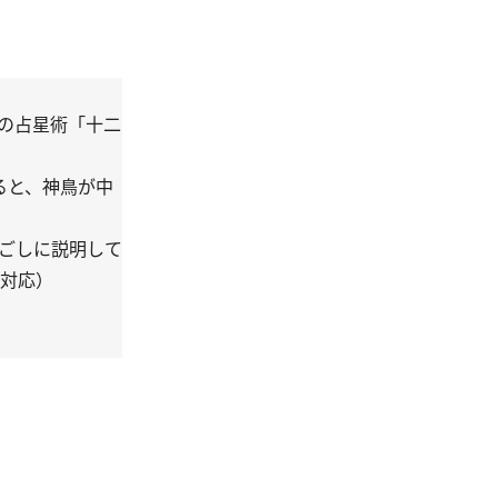
の占星術「十二
ると、神鳥が中
話ごしに説明して
語対応）