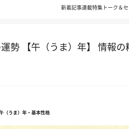
新着記事
連載
特集
トーク＆セ
/2の運勢 【午（うま）年】 情報
午（うま）年・基本性格