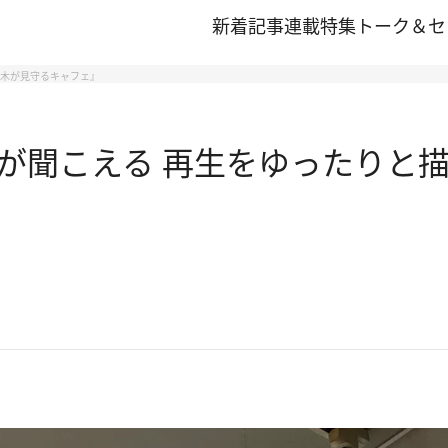
新着記事
連載
特集
トーク＆セ
の木が見守るキャフェ』
が聞こえる 再生をゆったりと描