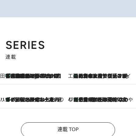
SERIES
連載
田中稲の勝手に再ブーム
「湘南乃風に憧れて」観客大盛上がりの“タオル回し”に、ラッパー顔負けの高速歌唱まで…さだまさし（74）のアグレッシブすぎる現在地
4 Hours Ago
工藤まやのおもてなしハワイ
【ハワイ土産】ローカルの絶大な支持で復活！ 絶品の幻クッキー《元ファンの日本人女性が受け継いだ名店》
2026.8.6
ハワイ賢者 リサのお気に入りリスト
あの伝説の限定トートも！ リニューアルした「ディーン＆デルーカ ハワイ」で必須のお土産8選
2026.8.6
47都道府県の手みやげ ひんやりスイーツで夏を満喫
【三重県】この夏絶対食べたい 冷やしておいしいおやつ3選 お餅×アイスの新感覚スイーツ
2026.8.6
連載 TOP