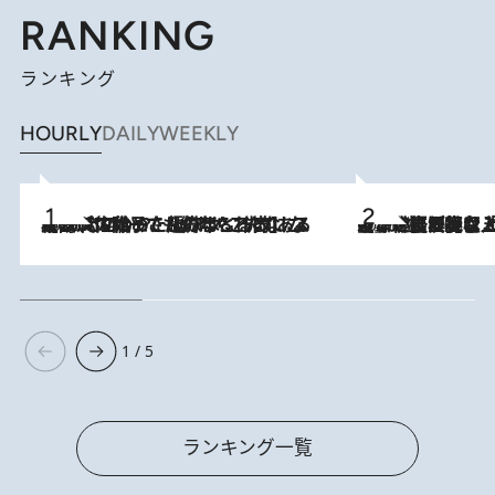
RANKING
ランキング
HOURLY
DAILY
WEEKLY
2026.8.5
【阿川佐和子さんの年とる力】なぜ70代で始めた趣味は“こんなに楽しい”のか？ ピアノ、俳句…スランプに陥っても続けられる“ある秘訣”とは
2026.8.5
【なぜ吉沢亮は「気配を消せる」のか？】興行収入208億の『国宝』を経て挑むミュージカル『ディア・エヴァン・ハンセン』。トップ俳優が舞台上でさらけ出した“孤独”とは
1 / 5
ランキング一覧