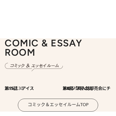
COMIC & ESSAY
ROOM
2026.7.30
第15話 アイス
2026.7.30
第8回「同人誌即売会にチャレンジ その2」
コミック＆エッセイルームTOP