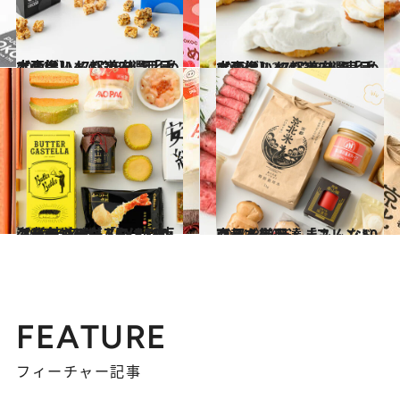
2024.1.4
【画像】47都道府県「手土産グルメ」2024 “西日本の旨いもの”を総まとめ
グルメ
2023.12.22
【画像】47都道府県「手土産グルメ」2024 “東日本の旨いもの”を総まとめ
グルメ
2024.4.27
ケーキやバウムもメロンフレーバーに「EXPASA海老名」のおススメ10点【“海老名まん”にはぷりぷりのエビが！】
グルメ
2024.3.10
京都人御用達「フレンドフーズ」 ほんまもんな10商品を厳選
グルメ
FEATURE
フィーチャー記事