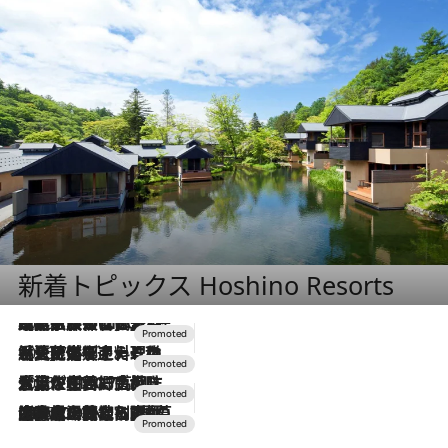
新着トピックス Hoshino Resorts
2026.7.31
【ホテル帰省】という選択肢をOMOが提案。家族とほどよい距離を保つには「昼は実家、夜は気兼ねなくホテルで！」
2026.7.24
【夏限定ディナーコース】旬を迎える稚鮎や花ズッキーニなどをイタリア・トスカーナの郷土料理の手法で満喫！
2026.7.17
「土佐和ハーブかき氷」がOMO7高知に登場！生姜、山椒、大葉など目にも舌にも涼を呼ぶ郷土の味
2026.7.10
NEW OPEN！【界 草津】名湯の地に誕生。趣の異なる2種の温泉と上州ならではの会席・蕎麦割烹など美食を味わう究極の癒やし旅