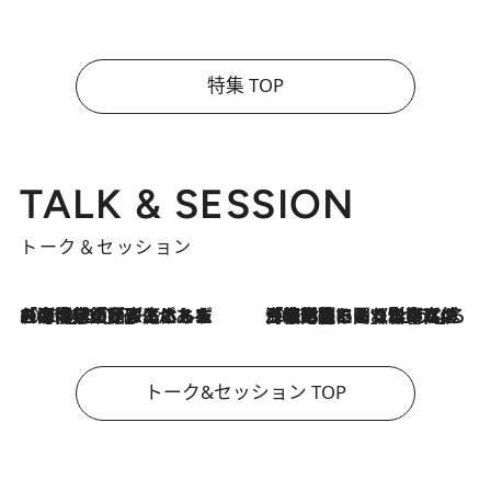
特集 TOP
TALK & SESSION
トーク＆セッション
2026.8.3
「今後値上げがあるとすれば…」「リスクがあるのは今年の冬」エネルギー専門家が語る、ホルムズ海峡封鎖が家庭にもたらす“ある心配”
2026.8.3
「住宅建てられない…」「サーチャージ料の高値が続いている」ホルムズ海峡封鎖による影響はいつまで続く？《エネルギー専門家に聞く“どうなる日本の暮らし”》
トーク&セッション TOP