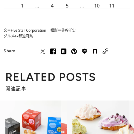
1
...
4
5
...
10
11
文＝Five Star Corporation 撮影＝釜谷洋史
グルメ
47都道府県
Share
RELATED POSTS
関連記事