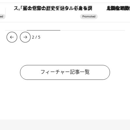
【銀座で出合う最旬美容】美髪ケアや上質な眠り…セルフケアのアップデートから、特別な名入れギフトまで。大人のための「ReFa GINZA」クルーズ
【夏限定ディナーコース】旬を迎
3
/
5
フィーチャー記事一覧