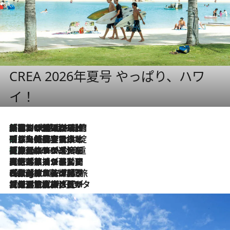
CREA 2026年夏号 やっぱり、ハワ
イ！
「荷物が増えるほど旅ストレスは増す」美容ジャーナリストがたどり着いた最終結論。“化粧品を劇的に減らす”感動の凝縮美容とは
2026.8.6
「旅先には金髪ウィッグを持参」日本と同じメイクでは損してる!? 美容ジャーナリストが提案する“掟破りの旅美容”とは
2026.8.6
【厳選旅コスメ】「身軽さ＆UV対策重視！」ヘアアーティストshucoが選んだ夏旅ベストコスメを発表【Mサイズジップ】
2026.8.6
2026.8.5
【厳選旅コスメ】国内をあちこち移動する河井菜摘が選んだ夏旅ベストコスメ発表！「リラックスアイテムはマスト」【Mサイズジップ】
2026.8.4
【厳選旅コスメ】「紫外線＆乾燥対策しながらメイク感も！」ヘア＆メイクGeorgeが選んだ夏旅ベストコスメを発表！【Mサイズジップ】
2026.8.3
【厳選旅コスメ】「保湿もタイパ重視！」“サウナ好き”タレント清水みさとが愛用する夏旅ベストコスメを発表！【Mサイズジップ】