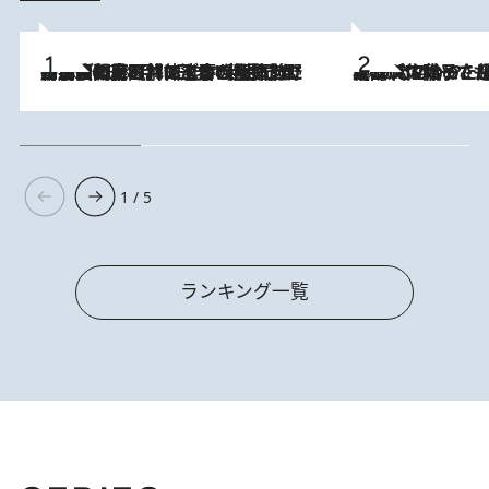
「最後に見られてよかった」上野動物園の東園パンダ舎が解体前に特別公開。8月16日まで延長されたパネル展と共に辿る“半世紀”のパンダ飼育《解体工事の図面あり》
2026.8.8
2026.8.5
【阿川佐和子さんの年とる力】なぜ70代で始めた趣味は“こんなに楽しい”のか？ ピアノ、俳句…スランプに陥っても続けられる“ある秘訣”とは
1 / 5
ランキング一覧