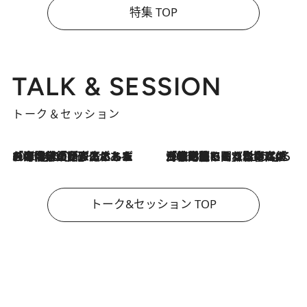
特集 TOP
TALK & SESSION
トーク＆セッション
2026.8.3
「今後値上げがあるとすれば…」「リスクがあるのは今年の冬」エネルギー専門家が語る、ホルムズ海峡封鎖が家庭にもたらす“ある心配”
2026.8.3
「住宅建てられない…」「サーチャージ料の高値が続いている」ホルムズ海峡封鎖による影響はいつまで続く？《エネルギー専門家に聞く“どうなる日本の暮らし”》
トーク&セッション TOP