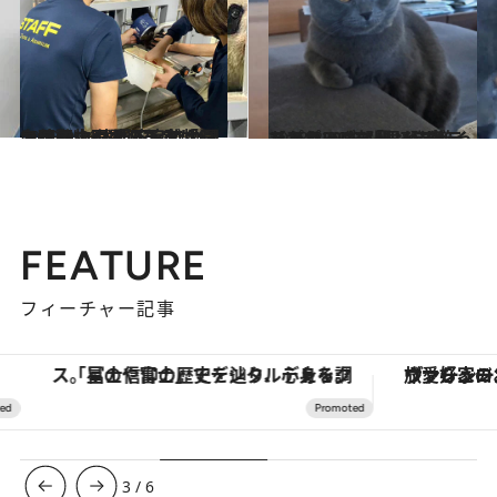
2023.9.28
上野動物園のパンダ「シンシン」 体調不良で公開お休み中…近況を 動物園に確認。再開の予定はいつ？
ライフスタイル
2023.3.10
【かわいいニャン】グランプリ2023 「思わず笑っちゃう！ おもしろフェイス＆ポーズ部門」発表
ライフスタイル
FEATURE
フィーチャー記事
「星のや富士」でデジタルデトックス。冨士信仰の歴史を辿り、心身を調える。
ヴァシュロン・コンスタンタン
3
/
6