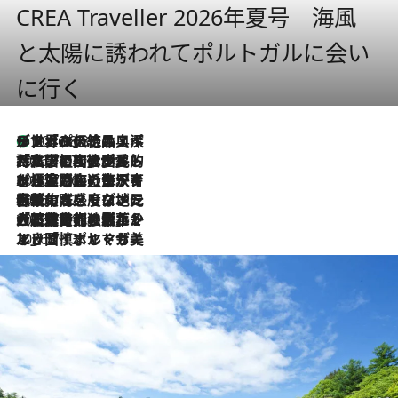
CREA Traveller 2026年夏号 海風
と太陽に誘われてポルトガルに会い
に行く
リスボンの絶品スイーツ「パステル・デ・ナタ」とは？ポルトガル伝統の奥深い世界へ
2026.8.8
2026.7.27
「私の祖国はポルトガル語です」国民的詩人フェルナンド・ペソアと、彼が愛した文学の街を歩く
2026.7.26
ポルトガル近海が育む極上の海の幸。キリリと冷えた白ワインと愉しむ、シーフード専門店の贅沢
2026.7.22
伝統の味をモダンに昇華。高感度な地元客が集う、リスボンの最旬ガストロノミー
2026.7.21
大航海時代の栄華から、震災、独裁、そして革命へ。ポルトガル・首都リスボンの石畳に刻まれた「歴史の光と影」
2026.7.13
エッセイ・ヤマザキマリ「慎ましくも美しき国 ポルトガル」