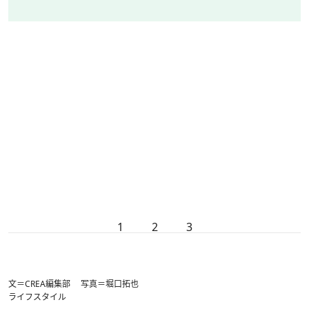
1
2
3
文＝CREA編集部 写真＝堀口拓也
ライフスタイル