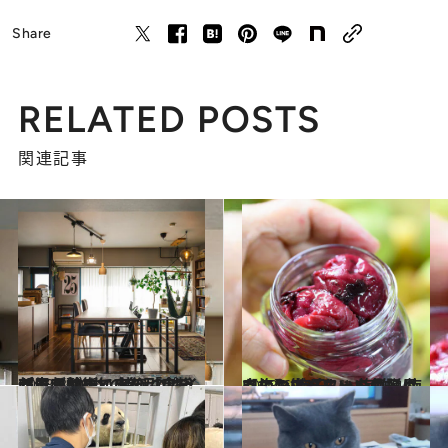
Share
RELATED POSTS
関連記事
2023.3.21
センスがいい人の「プチプラ収納術」 使うのはイケア＆100均の名品のみ 部屋が整って自分に余裕が生まれる
ライフスタイル
2023.6.28
【梅おばあちゃんの贈りもの】 梅干し、梅酢、梅肉エキス…… いいこと尽くしの梅パワーを毎日に
ライフスタイル