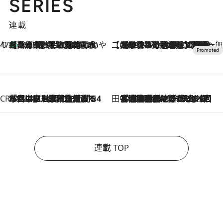
SERIES
連載
47都道府県の手みやげ ひんやりスイーツで夏を満喫
【兵庫県】この夏絶対食べたい 冷やしておいしいおやつ3選 淡路島の恵みをジェラートに集約
2026.8.8
【CREA×星野リゾート】唯一無二。癒しと発見が待つ場所へ
2026.8.7
【トンボの足水浴】ヒノキの香りに包まれて涼感マックス！約13℃の湧水かけ流しを避暑地「星野温泉 トンボの湯」で体験
CREA'S CHOICE
2026.8.7
「立川にも歌舞伎があるんだよ」 片岡仁左衛門・市川中車ら豪華座組みで4年目の立川立飛歌舞伎へ
田中稲の勝手に再ブーム
2026.8.7
「湘南乃風に憧れて」観客大盛上がりの“タオル回し”に、ラッパー顔負けの高速歌唱まで…さだまさし（74）のアグレッシブすぎる現在地
連載 TOP