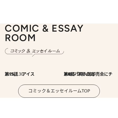
COMIC & ESSAY
ROOM
2026.7.30
第15話 アイス
2026.7.30
第8回「同人誌即売会にチャレンジ その2」
コミック＆エッセイルームTOP