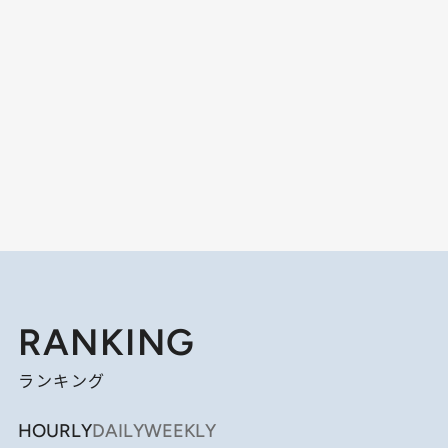
RANKING
ランキング
HOURLY
DAILY
WEEKLY