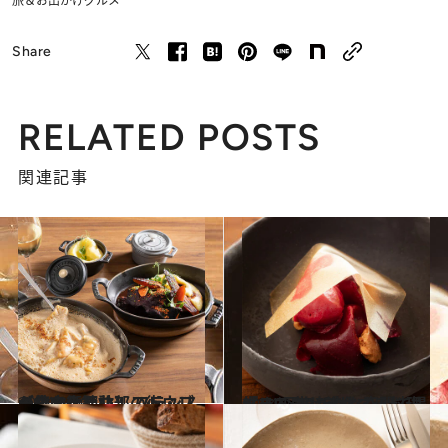
旅＆お出かけ
グルメ
Share
RELATED POSTS
関連記事
2024.3.20
【続きを読む】ストウブが欠かせない！ フランスの食文化と北部の街・リールの街探訪
グルメ
2024.2.25
パリ9区の新たな空間で提供する 常に進化する料理 「ラ・コンデサ」
旅＆お出かけ