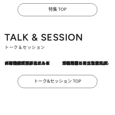
特集 TOP
TALK & SESSION
トーク＆セッション
2026.8.3
「今後値上げがあるとすれば…」「リスクがあるのは今年の冬」エネルギー専門家が語る、ホルムズ海峡封鎖が家庭にもたらす“ある心配”
2026.8.3
「住宅建てられない…」「サーチャージ料の高値が続いている」ホルムズ海峡封鎖による影響はいつまで続く？《エネルギー専門家に聞く“どうなる日本の暮らし”》
トーク&セッション TOP