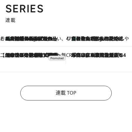
SERIES
連載
そおだよおこの関西おいしい、おやつ紀行
［大阪府箕面市］一皿一皿目の前で仕上げられる、料理を巧みに組み込んだアシェットデセールコース「ミチル アシェット デセール（Michiru assiette dessert）」
3 Hours Ago
47都道府県の手みやげ ひんやりスイーツで夏を満喫
【和歌山県】この夏絶対食べたい 冷やしておいしいおやつ3選 みかんがごろっと丸ごと入ったジュレ
3 Hours Ago
【CREA×星野リゾート】唯一無二。癒しと発見が待つ場所へ
2026.8.7
【トンボの足水浴】ヒノキの香りに包まれて涼感マックス！約13℃の湧水かけ流しを避暑地「星野温泉 トンボの湯」で体験
CREA'S CHOICE
2026.8.7
「立川にも歌舞伎があるんだよ」 片岡仁左衛門・市川中車ら豪華座組みで4年目の立川立飛歌舞伎へ
連載 TOP