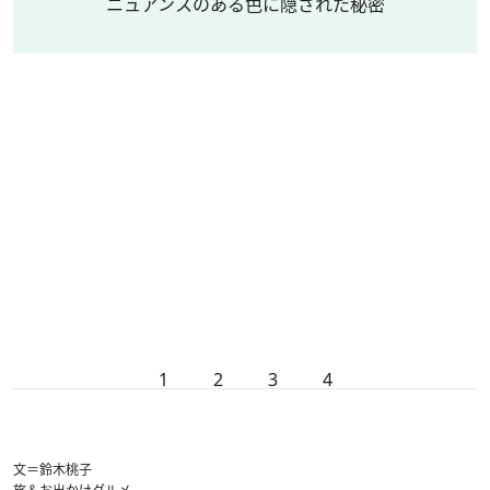
ニュアンスのある色に隠された秘密
1
2
3
4
文＝鈴木桃子