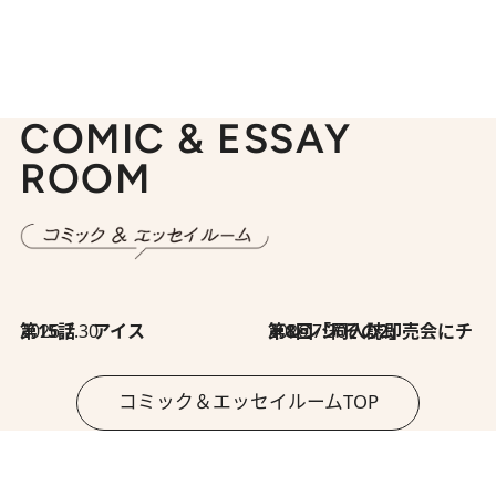
COMIC & ESSAY
ROOM
2026.7.30
第15話 アイス
2026.7.30
第8回「同人誌即売会にチャレンジ その2」
コミック＆エッセイルームTOP