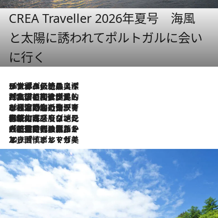
CREA Traveller 2026年夏号 海風
と太陽に誘われてポルトガルに会い
に行く
2026.8.8
リスボンの絶品スイーツ「パステル・デ・ナタ」とは？ポルトガル伝統の奥深い世界へ
2026.7.27
「私の祖国はポルトガル語です」国民的詩人フェルナンド・ペソアと、彼が愛した文学の街を歩く
2026.7.26
ポルトガル近海が育む極上の海の幸。キリリと冷えた白ワインと愉しむ、シーフード専門店の贅沢
2026.7.22
伝統の味をモダンに昇華。高感度な地元客が集う、リスボンの最旬ガストロノミー
2026.7.21
大航海時代の栄華から、震災、独裁、そして革命へ。ポルトガル・首都リスボンの石畳に刻まれた「歴史の光と影」
2026.7.13
エッセイ・ヤマザキマリ「慎ましくも美しき国 ポルトガル」