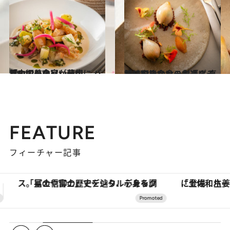
2024.2.22
思い切りの良い発想に パリ中の美食家が夢中「ル・シス」
旅＆お出かけ
2024.2.21
持続可能な食の未来に 真摯に向き合い、創造する パリのレストラン「ダティル」
旅＆お出かけ
FEATURE
フィーチャー記事
「土佐和ハーブかき氷」がOMO7高知に登場！生姜、山椒、大葉など目にも舌にも涼を呼ぶ郷土の味
【夏限定ディナーコース】旬を迎