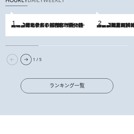
HOURLY
DAILY
WEEKLY
2026.8.3
《「文士の子ども被害者の会」発足！》阿川佐和子（72）が語る遠藤周作に北杜夫、劇作家・矢代静一の子どもたちの“文豪プライベート事件簿”
2026.8.8
「最後に見られてよかった」上野動物園の東園パンダ舎が解体前に特別公開。8月16日まで延長されたパネル展と共に辿る“半世紀”のパンダ飼育《解体工事の図面あり》
1 / 5
ランキング一覧