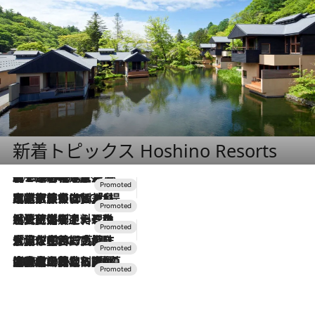
新着トピックス Hoshino Resorts
2026.8.7
【トンボの足水浴】ヒノキの香りに包まれて涼感マックス！約13℃の湧水かけ流しを避暑地「星野温泉 トンボの湯」で体験
2026.7.31
【ホテル帰省】という選択肢をOMOが提案。家族とほどよい距離を保つには「昼は実家、夜は気兼ねなくホテルで！」
2026.7.24
【夏限定ディナーコース】旬を迎える稚鮎や花ズッキーニなどをイタリア・トスカーナの郷土料理の手法で満喫！
2026.7.17
「土佐和ハーブかき氷」がOMO7高知に登場！生姜、山椒、大葉など目にも舌にも涼を呼ぶ郷土の味
2026.7.10
NEW OPEN！【界 草津】名湯の地に誕生。趣の異なる2種の温泉と上州ならではの会席・蕎麦割烹など美食を味わう究極の癒やし旅