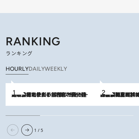
RANKING
ランキング
HOURLY
DAILY
WEEKLY
2026.8.3
《「文士の子ども被害者の会」発足！》阿川佐和子（72）が語る遠藤周作に北杜夫、劇作家・矢代静一の子どもたちの“文豪プライベート事件簿”
2026.8.8
「最後に見られてよかった」上野動物園の東園パンダ舎が解体前に特別公開。8月16日まで延長されたパネル展と共に辿る“半世紀”のパンダ飼育《解体工事の図面あり》
1 / 5