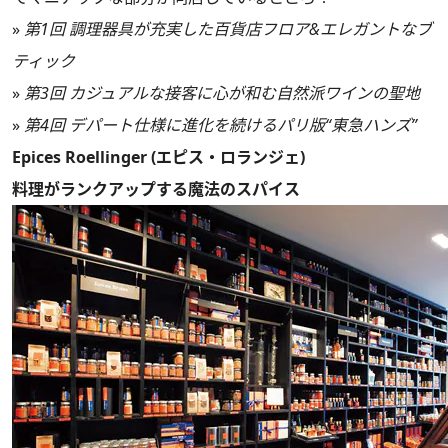
»
第1回 調理器具が充実した百貨店フロア&エレガントなブ
ティック
»
第3回 カジュアルな接客に心が和む自然派ワインの聖地
»
第4回 デパート仕様に進化を続けるパリ版“東急ハンズ”
Epices Roellinger (エピス・ロランジェ)
料理がランクアップする魔法のスパイス