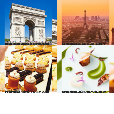
2014.2.8
フランスという国家の栄光を讃えるレリーフが刻まれた凱旋門
旅＆お出かけ
2014.2.7
賛否両論の渦を巻き起こしたエッフェル塔の誕生
旅＆お出かけ
2014.2.7
パリの最旬パティスリーパラダイスが仕掛ける甘い誘惑
旅＆お出かけ
2014.2.6
パリ中のグルマンを虜にしたトゥテン氏の新店がオープン
旅＆お出かけ