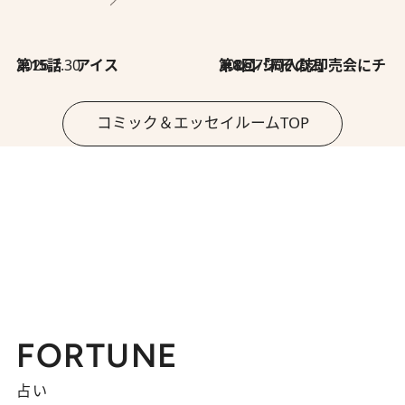
2026.7.30
第15話 アイス
2026.7.30
第8回「同人誌即売会にチャレンジ その2」
コミック＆エッセイルームTOP
FORTUNE
占い