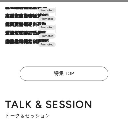
2026.8.7
【トンボの足水浴】ヒノキの香りに包まれて涼感マックス！約13℃の湧水かけ流しを避暑地「星野温泉 トンボの湯」で体験
2026.7.31
【ホテル帰省】という選択肢をOMOが提案。家族とほどよい距離を保つには「昼は実家、夜は気兼ねなくホテルで！」
2026.7.24
【夏限定ディナーコース】旬を迎える稚鮎や花ズッキーニなどをイタリア・トスカーナの郷土料理の手法で満喫！
2026.7.17
「土佐和ハーブかき氷」がOMO7高知に登場！生姜、山椒、大葉など目にも舌にも涼を呼ぶ郷土の味
2026.7.10
NEW OPEN！【界 草津】名湯の地に誕生。趣の異なる2種の温泉と上州ならではの会席・蕎麦割烹など美食を味わう究極の癒やし旅
特集 TOP
TALK & SESSION
トーク＆セッション