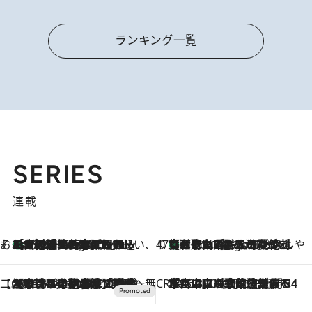
ランキング一覧
SERIES
連載
そおだよおこの関西おいしい、おやつ紀行
［大阪府箕面市］一皿一皿目の前で仕上げられる、料理を巧みに組み込んだアシェットデセールコース「ミチル アシェット デセール（Michiru assiette dessert）」
8 Hours Ago
47都道府県の手みやげ ひんやりスイーツで夏を満喫
【和歌山県】この夏絶対食べたい 冷やしておいしいおやつ3選 みかんがごろっと丸ごと入ったジュレ
8 Hours Ago
【CREA×星野リゾート】唯一無二。癒しと発見が待つ場所へ
2026.8.7
【トンボの足水浴】ヒノキの香りに包まれて涼感マックス！約13℃の湧水かけ流しを避暑地「星野温泉 トンボの湯」で体験
CREA'S CHOICE
2026.8.7
「立川にも歌舞伎があるんだよ」 片岡仁左衛門・市川中車ら豪華座組みで4年目の立川立飛歌舞伎へ