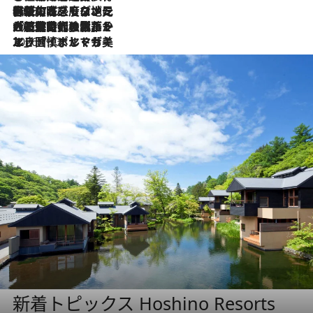
2026.7.22
伝統の味をモダンに昇華。高感度な地元客が集う、リスボンの最旬ガストロノミー
2026.7.21
大航海時代の栄華から、震災、独裁、そして革命へ。ポルトガル・首都リスボンの石畳に刻まれた「歴史の光と影」
2026.7.13
エッセイ・ヤマザキマリ「慎ましくも美しき国 ポルトガル」
新着トピックス Hoshino Resorts