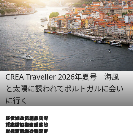
CREA Traveller 2026年夏号 海風
と太陽に誘われてポルトガルに会い
に行く
2026.8.8
リスボンの絶品スイーツ「パステル・デ・ナタ」とは？ポルトガル伝統の奥深い世界へ
2026.7.27
「私の祖国はポルトガル語です」国民的詩人フェルナンド・ペソアと、彼が愛した文学の街を歩く
2026.7.26
ポルトガル近海が育む極上の海の幸。キリリと冷えた白ワインと愉しむ、シーフード専門店の贅沢