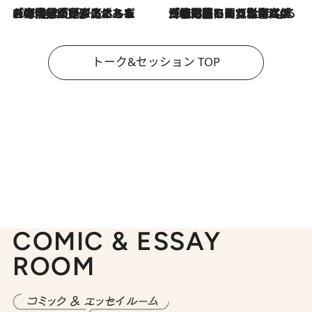
2026.8.3
「今後値上げがあるとすれば…」「リスクがあるのは今年の冬」エネルギー専門家が語る、ホルムズ海峡封鎖が家庭にもたらす“ある心配”
2026.8.3
「住宅建てられない…」「サーチャージ料の高値が続いている」ホルムズ海峡封鎖による影響はいつまで続く？《エネルギー専門家に聞く“どうなる日本の暮らし”》
トーク&セッション TOP
COMIC & ESSAY
ROOM