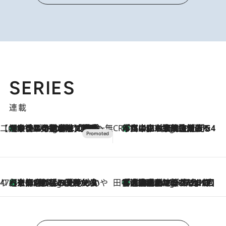
SERIES
連載
【CREA×星野リゾート】唯一無二。癒しと発見が待つ場所へ
【トンボの足水浴】ヒノキの香りに包まれて涼感マックス！約13℃の湧水かけ流しを避暑地「星野温泉 トンボの湯」で体験
1 Hour Ago
CREA'S CHOICE
「立川にも歌舞伎があるんだよ」 片岡仁左衛門・市川中車ら豪華座組みで4年目の立川立飛歌舞伎へ
3 Hours Ago
47都道府県の手みやげ ひんやりスイーツで夏を満喫
【京都府】この夏絶対食べたい 冷やしておいしいおやつ3選 ひと口目から心を掴む新緑のテリーヌ
3 Hours Ago
田中稲の勝手に再ブーム
「湘南乃風に憧れて」観客大盛上がりの“タオル回し”に、ラッパー顔負けの高速歌唱まで…さだまさし（74）のアグレッシブすぎる現在地
8 Hours Ago