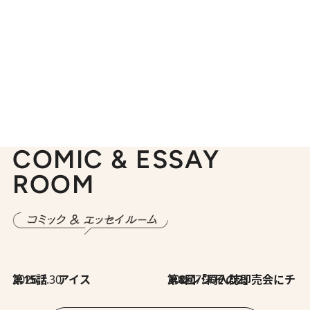
COMIC & ESSAY
ROOM
2026.7.30
第15話 アイス
2026.7.30
第8回「同人誌即売会にチャレンジ その2」