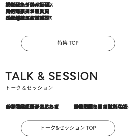
2026.8.6
【厳選旅コスメ】「身軽さ＆UV対策重視！」ヘアアーティストshucoが選んだ夏旅ベストコスメを発表【Mサイズジップ】
2026.8.5
【厳選旅コスメ】国内をあちこち移動する河井菜摘が選んだ夏旅ベストコスメ発表！「リラックスアイテムはマスト」【Mサイズジップ】
2026.8.4
【厳選旅コスメ】「紫外線＆乾燥対策しながらメイク感も！」ヘア＆メイクGeorgeが選んだ夏旅ベストコスメを発表！【Mサイズジップ】
特集 TOP
TALK & SESSION
トーク＆セッション
2026.8.3
「今後値上げがあるとすれば…」「リスクがあるのは今年の冬」エネルギー専門家が語る、ホルムズ海峡封鎖が家庭にもたらす“ある心配”
2026.8.3
「住宅建てられない…」「サーチャージ料の高値が続いている」ホルムズ海峡封鎖による影響はいつまで続く？《エネルギー専門家に聞く“どうなる日本の暮らし”》
トーク&セッション TOP