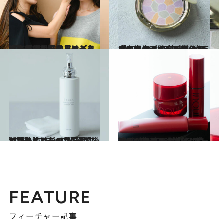
2023.11.30
「左右非対称の眉はどう調整する？」美眉メイク術と最新・眉トレンドを カネボウ化粧品アーティストが指南
ビューティ＆ヘルス
2023.11.28
女子高生が貯金で買う1万円コスメ、“下克上”を何度も繰り返すKATE…あの「名品コスメ」が傑作たる理由10
ビューティ＆ヘルス
2023.11.28
独特の4ステップ、洗顔後に即乳液…あの「国民的コスメ」はなぜ熱狂的ファンを生んだのか
ビューティ＆ヘルス
2023.11.26
懐かしのコスメ「インウイ」が復活！ SHISEIDO THE STOREで試した ファンデーションの進化に驚き
ビューティ＆ヘルス
FEATURE
フィーチャー記事