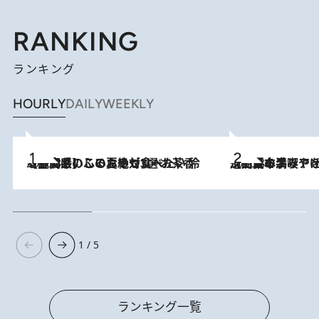
RANKING
ランキング
HOURLY
DAILY
WEEKLY
2026.8.5
【静岡県】この夏絶対食べたい 冷やしておいしいおやつ3選 お茶香る生食感のふるふるゼリー
2026.8.5
【西日本エリアを総まとめ】 47都道府県の手みやげ ひんやりスイーツで夏を満喫
1 / 5
ランキング一覧