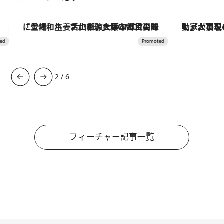
「大事なのは地域の意識を変えること」。ロレックス賞受賞の自然保護活動家が実現させたナイジェリアの自然環境の復活
ヴァシュロン・コンスタンタン
3
/
6
フィーチャー記事一覧