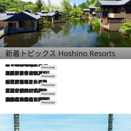
新着トピックス Hoshino Resorts
【トンボの足水浴】ヒノキの香りに包まれて涼感マックス！約13℃の湧水かけ流しを避暑地「星野温泉 トンボの湯」で体験
1 Hour Ago
2026.7.31
【ホテル帰省】という選択肢をOMOが提案。家族とほどよい距離を保つには「昼は実家、夜は気兼ねなくホテルで！」
2026.7.24
【夏限定ディナーコース】旬を迎える稚鮎や花ズッキーニなどをイタリア・トスカーナの郷土料理の手法で満喫！
2026.7.17
「土佐和ハーブかき氷」がOMO7高知に登場！生姜、山椒、大葉など目にも舌にも涼を呼ぶ郷土の味
2026.7.10
NEW OPEN！【界 草津】名湯の地に誕生。趣の異なる2種の温泉と上州ならではの会席・蕎麦割烹など美食を味わう究極の癒やし旅