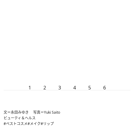
1
2
3
4
5
6
文＝永田みゆき 写真＝Yuki Saito
ビューティ＆ヘルス
#ベストコスメ
#メイク
#リップ