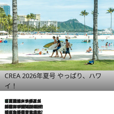
CREA 2026年夏号 やっぱり、ハワ
イ！
【厳選旅コスメ】「多機能アイテムがメイン！」旅好き美容エディターが選んだ夏旅ベストコスメを発表【Mサイズジップ】
3 Hours Ago
2026.8.6
「荷物が増えるほど旅ストレスは増す」美容ジャーナリストがたどり着いた最終結論。“化粧品を劇的に減らす”感動の凝縮美容とは
2026.8.6
「旅先には金髪ウィッグを持参」日本と同じメイクでは損してる!? 美容ジャーナリストが提案する“掟破りの旅美容”とは