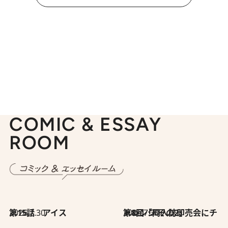
COMIC & ESSAY
ROOM
2026.7.30
第15話 アイス
2026.7.30
第8回「同人誌即売会にチャレンジ その2」