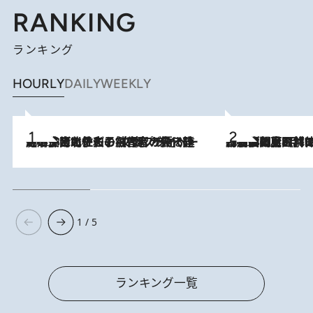
RANKING
ランキング
HOURLY
DAILY
WEEKLY
2026.8.3
《「文士の子ども被害者の会」発足！》阿川佐和子（72）が語る遠藤周作に北杜夫、劇作家・矢代静一の子どもたちの“文豪プライベート事件簿”
2026.8.8
「最後に見られてよかった」上野動物園の東園パンダ舎が解体前に特別公開。8月16日まで延長されたパネル展と共に辿る“半世紀”のパンダ飼育《解体工事の図面あり》
1 / 5
ランキング一覧