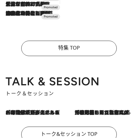
2026.7.17
「土佐和ハーブかき氷」がOMO7高知に登場！生姜、山椒、大葉など目にも舌にも涼を呼ぶ郷土の味
2026.7.10
NEW OPEN！【界 草津】名湯の地に誕生。趣の異なる2種の温泉と上州ならではの会席・蕎麦割烹など美食を味わう究極の癒やし旅
特集 TOP
TALK & SESSION
トーク＆セッション
2026.8.3
「今後値上げがあるとすれば…」「リスクがあるのは今年の冬」エネルギー専門家が語る、ホルムズ海峡封鎖が家庭にもたらす“ある心配”
2026.8.3
「住宅建てられない…」「サーチャージ料の高値が続いている」ホルムズ海峡封鎖による影響はいつまで続く？《エネルギー専門家に聞く“どうなる日本の暮らし”》
トーク&セッション TOP