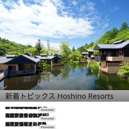
新着トピックス Hoshino Resorts
2026.8.7
【トンボの足水浴】ヒノキの香りに包まれて涼感マックス！約13℃の湧水かけ流しを避暑地「星野温泉 トンボの湯」で体験
2026.7.31
【ホテル帰省】という選択肢をOMOが提案。家族とほどよい距離を保つには「昼は実家、夜は気兼ねなくホテルで！」
2026.7.24
【夏限定ディナーコース】旬を迎える稚鮎や花ズッキーニなどをイタリア・トスカーナの郷土料理の手法で満喫！