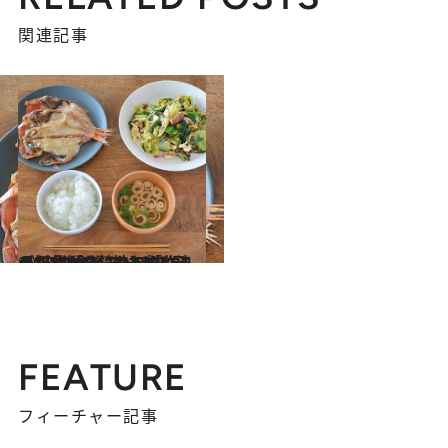
関連記事
2023.11.15
【初めから読む】「作る人が食べたいものを作る」共働き、娘2人の母が“心の余裕”のために決めた“主食とスープ”
グルメ
FEATURE
フィーチャー記事