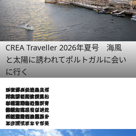
CREA Traveller 2026年夏号 海風
と太陽に誘われてポルトガルに会い
に行く
2026.8.8
リスボンの絶品スイーツ「パステル・デ・ナタ」とは？ポルトガル伝統の奥深い世界へ
2026.7.27
「私の祖国はポルトガル語です」国民的詩人フェルナンド・ペソアと、彼が愛した文学の街を歩く
2026.7.26
ポルトガル近海が育む極上の海の幸。キリリと冷えた白ワインと愉しむ、シーフード専門店の贅沢
2026.7.22
伝統の味をモダンに昇華。高感度な地元客が集う、リスボンの最旬ガストロノミー
2026.7.21
大航海時代の栄華から、震災、独裁、そして革命へ。ポルトガル・首都リスボンの石畳に刻まれた「歴史の光と影」
2026.7.13
エッセイ・ヤマザキマリ「慎ましくも美しき国 ポルトガル」