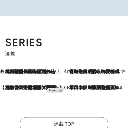
SERIES
連載
そおだよおこの関西おいしい、おやつ紀行
［大阪府箕面市］一皿一皿目の前で仕上げられる、料理を巧みに組み込んだアシェットデセールコース「ミチル アシェット デセール（Michiru assiette dessert）」
3 Hours Ago
47都道府県の手みやげ ひんやりスイーツで夏を満喫
【和歌山県】この夏絶対食べたい 冷やしておいしいおやつ3選 みかんがごろっと丸ごと入ったジュレ
3 Hours Ago
【CREA×星野リゾート】唯一無二。癒しと発見が待つ場所へ
2026.8.7
【トンボの足水浴】ヒノキの香りに包まれて涼感マックス！約13℃の湧水かけ流しを避暑地「星野温泉 トンボの湯」で体験
CREA'S CHOICE
2026.8.7
「立川にも歌舞伎があるんだよ」 片岡仁左衛門・市川中車ら豪華座組みで4年目の立川立飛歌舞伎へ
連載 TOP