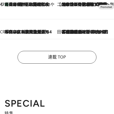
47都道府県の手みやげ ひんやりスイーツで夏を満喫
【兵庫県】この夏絶対食べたい 冷やしておいしいおやつ3選 淡路島の恵みをジェラートに集約
2026.8.8
【CREA×星野リゾート】唯一無二。癒しと発見が待つ場所へ
2026.8.7
【トンボの足水浴】ヒノキの香りに包まれて涼感マックス！約13℃の湧水かけ流しを避暑地「星野温泉 トンボの湯」で体験
CREA'S CHOICE
2026.8.7
「立川にも歌舞伎があるんだよ」 片岡仁左衛門・市川中車ら豪華座組みで4年目の立川立飛歌舞伎へ
田中稲の勝手に再ブーム
2026.8.7
「湘南乃風に憧れて」観客大盛上がりの“タオル回し”に、ラッパー顔負けの高速歌唱まで…さだまさし（74）のアグレッシブすぎる現在地
連載 TOP
SPECIAL
特集