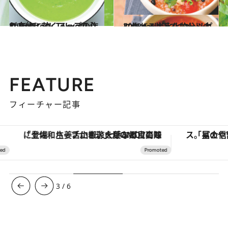
2013.10.30
Soup Stock Tokyoの心と身体に効くスープの作り方
グルメ
2013.5.9
300kcal以下で10分以内に作れる炭水化物レシピ
グルメ
FEATURE
フィーチャー記事
「土佐和ハーブかき氷」がOMO7高知に登場！生姜、山椒、大葉など目にも舌にも涼を呼ぶ郷土の味
3
/
6