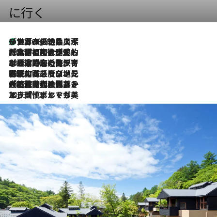
に行く
リスボンの絶品スイーツ「パステル・デ・ナタ」とは？ポルトガル伝統の奥深い世界へ
2026.8.8
2026.7.27
「私の祖国はポルトガル語です」国民的詩人フェルナンド・ペソアと、彼が愛した文学の街を歩く
2026.7.26
ポルトガル近海が育む極上の海の幸。キリリと冷えた白ワインと愉しむ、シーフード専門店の贅沢
2026.7.22
伝統の味をモダンに昇華。高感度な地元客が集う、リスボンの最旬ガストロノミー
2026.7.21
大航海時代の栄華から、震災、独裁、そして革命へ。ポルトガル・首都リスボンの石畳に刻まれた「歴史の光と影」
2026.7.13
エッセイ・ヤマザキマリ「慎ましくも美しき国 ポルトガル」