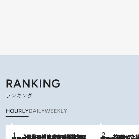
RANKING
ランキング
HOURLY
DAILY
WEEKLY
「最後に見られてよかった」上野動物園の東園パンダ舎が解体前に特別公開。8月16日まで延長されたパネル展と共に辿る“半世紀”のパンダ飼育《解体工事の図面あり》
2026.8.8
2026.8.5
【阿川佐和子さんの年とる力】なぜ70代で始めた趣味は“こんなに楽しい”のか？ ピアノ、俳句…スランプに陥っても続けられる“ある秘訣”とは