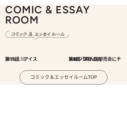
COMIC & ESSAY
ROOM
2026.7.30
第15話 アイス
2026.7.30
第8回「同人誌即売会にチャレンジ その2」
コミック＆エッセイルームTOP