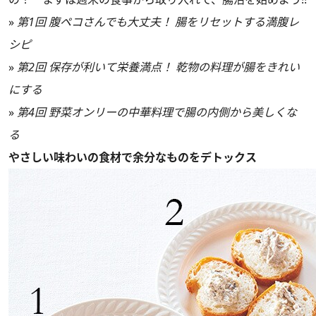
»
第1回 腹ペコさんでも大丈夫！ 腸をリセットする満腹レ
シピ
»
第2回 保存が利いて栄養満点！ 乾物の料理が腸をきれい
にする
»
第4回 野菜オンリーの中華料理で腸の内側から美しくな
る
やさしい味わいの食材で余分なものをデトックス