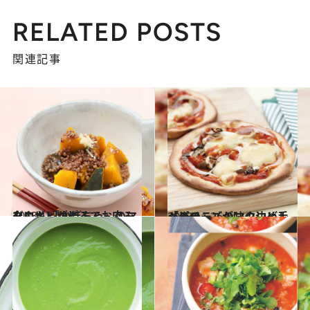
RELATED POSTS
関連記事
2013.12.13
タカキビがまるでお肉みたい！ 「かぼちゃ」のマクロビレシピ
グルメ
2013.11.26
ベジチーズが味の決め手 「きのこ」のマクロビレシピ
グルメ