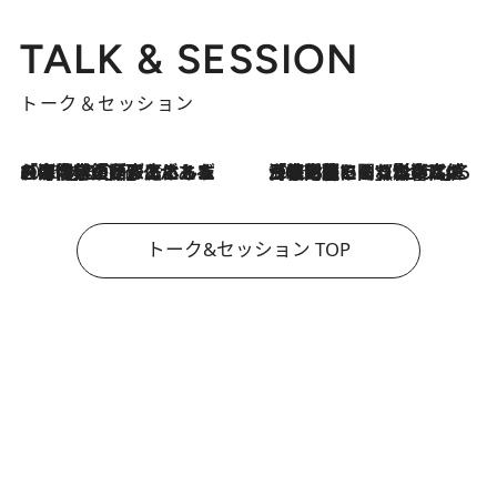
TALK & SESSION
トーク＆セッション
2026.8.3
「今後値上げがあるとすれば…」「リスクがあるのは今年の冬」エネルギー専門家が語る、ホルムズ海峡封鎖が家庭にもたらす“ある心配”
2026.8.3
「住宅建てられない…」「サーチャージ料の高値が続いている」ホルムズ海峡封鎖による影響はいつまで続く？《エネルギー専門家に聞く“どうなる日本の暮らし”》
トーク&セッション TOP