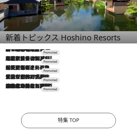
新着トピックス Hoshino Resorts
2026.8.7
【トンボの足水浴】ヒノキの香りに包まれて涼感マックス！約13℃の湧水かけ流しを避暑地「星野温泉 トンボの湯」で体験
2026.7.31
【ホテル帰省】という選択肢をOMOが提案。家族とほどよい距離を保つには「昼は実家、夜は気兼ねなくホテルで！」
2026.7.24
【夏限定ディナーコース】旬を迎える稚鮎や花ズッキーニなどをイタリア・トスカーナの郷土料理の手法で満喫！
2026.7.17
「土佐和ハーブかき氷」がOMO7高知に登場！生姜、山椒、大葉など目にも舌にも涼を呼ぶ郷土の味
2026.7.10
NEW OPEN！【界 草津】名湯の地に誕生。趣の異なる2種の温泉と上州ならではの会席・蕎麦割烹など美食を味わう究極の癒やし旅
特集 TOP