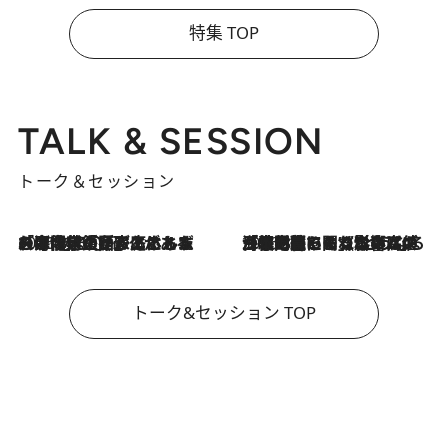
特集 TOP
TALK & SESSION
トーク＆セッション
2026.8.3
「今後値上げがあるとすれば…」「リスクがあるのは今年の冬」エネルギー専門家が語る、ホルムズ海峡封鎖が家庭にもたらす“ある心配”
2026.8.3
「住宅建てられない…」「サーチャージ料の高値が続いている」ホルムズ海峡封鎖による影響はいつまで続く？《エネルギー専門家に聞く“どうなる日本の暮らし”》
トーク&セッション TOP