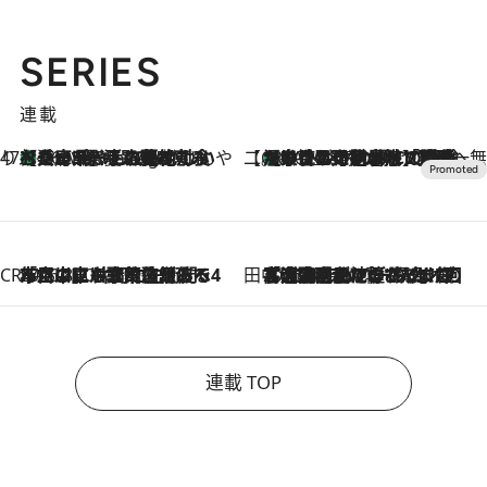
SERIES
連載
47都道府県の手みやげ ひんやりスイーツで夏を満喫
【兵庫県】この夏絶対食べたい 冷やしておいしいおやつ3選 淡路島の恵みをジェラートに集約
16 Minutes Ago
【CREA×星野リゾート】唯一無二。癒しと発見が待つ場所へ
【トンボの足水浴】ヒノキの香りに包まれて涼感マックス！約13℃の湧水かけ流しを避暑地「星野温泉 トンボの湯」で体験
2026.8.7
CREA'S CHOICE
2026.8.7
「立川にも歌舞伎があるんだよ」 片岡仁左衛門・市川中車ら豪華座組みで4年目の立川立飛歌舞伎へ
田中稲の勝手に再ブーム
2026.8.7
「湘南乃風に憧れて」観客大盛上がりの“タオル回し”に、ラッパー顔負けの高速歌唱まで…さだまさし（74）のアグレッシブすぎる現在地
連載 TOP