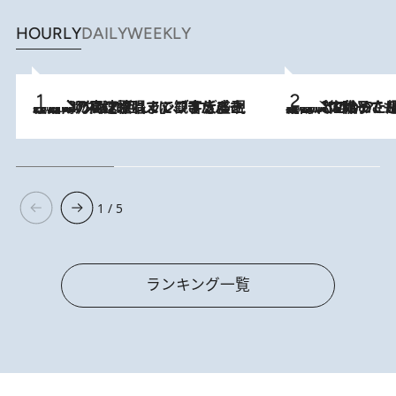
HOURLY
DAILY
WEEKLY
2026.8.7
「湘南乃風に憧れて」観客大盛上がりの“タオル回し”に、ラッパー顔負けの高速歌唱まで…さだまさし（74）のアグレッシブすぎる現在地
2026.8.5
【阿川佐和子さんの年とる力】なぜ70代で始めた趣味は“こんなに楽しい”のか？ ピアノ、俳句…スランプに陥っても続けられる“ある秘訣”とは
1 / 5
ランキング一覧