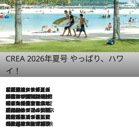
CREA 2026年夏号 やっぱり、ハワ
イ！
2026.8.7
【厳選旅コスメ】「多機能アイテムがメイン！」旅好き美容エディターが選んだ夏旅ベストコスメを発表【Mサイズジップ】
2026.8.6
「荷物が増えるほど旅ストレスは増す」美容ジャーナリストがたどり着いた最終結論。“化粧品を劇的に減らす”感動の凝縮美容とは
2026.8.6
「旅先には金髪ウィッグを持参」日本と同じメイクでは損してる!? 美容ジャーナリストが提案する“掟破りの旅美容”とは
2026.8.6
【厳選旅コスメ】「身軽さ＆UV対策重視！」ヘアアーティストshucoが選んだ夏旅ベストコスメを発表【Mサイズジップ】
2026.8.5
【厳選旅コスメ】国内をあちこち移動する河井菜摘が選んだ夏旅ベストコスメ発表！「リラックスアイテムはマスト」【Mサイズジップ】
2026.8.4
【厳選旅コスメ】「紫外線＆乾燥対策しながらメイク感も！」ヘア＆メイクGeorgeが選んだ夏旅ベストコスメを発表！【Mサイズジップ】