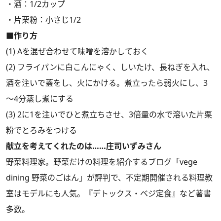
・酒：1/2カップ
・片栗粉：小さじ1/2
■作り方
(1) Aを混ぜ合わせて味噌を溶かしておく
(2) フライパンに白こんにゃく、しいたけ、長ねぎを入れ、
酒を注いで蓋をし、火にかける。煮立ったら弱火にし、3
～4分蒸し煮にする
(3) 2に1を注いでひと煮立ちさせ、3倍量の水で溶いた片栗
粉でとろみをつける
献立を考えてくれたのは……庄司いずみさん
野菜料理家。野菜だけの料理を紹介するブログ「vege
dining 野菜のごはん」が評判で、不定期開催される料理教
室はモデルにも人気。『デトックス・ベジ定食』など著書
多数。