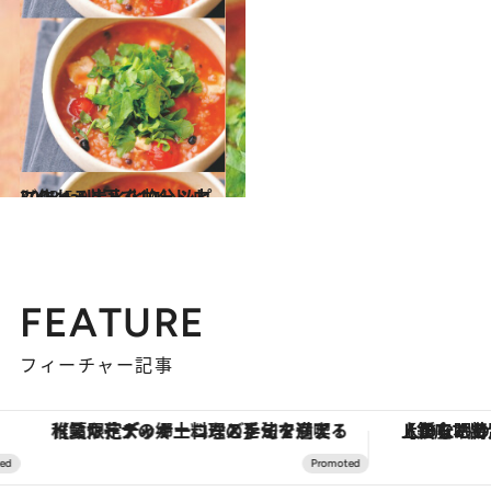
2013.5.9
300kcal以下で10分以内に作れる炭水化物レシピ
グルメ
FEATURE
フィーチャー記事
【夏限定ディナーコース】旬を迎える稚鮎や花ズッキーニなどをイタリア・トスカーナの郷土料理の手法で満喫！
【銀座で出合う最旬美容】美髪ケアや上質な眠