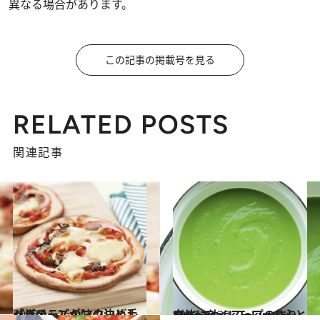
異なる場合があります。
この記事の掲載号を見る
RELATED POSTS
関連記事
2013.11.26
ベジチーズが味の決め手 「きのこ」のマクロビレシピ
グルメ
2013.10.30
Soup Stock Tokyoの心と身体に効くスープの作り方
グルメ