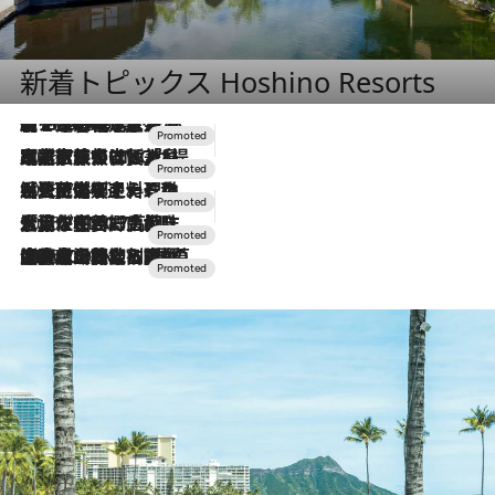
新着トピックス Hoshino Resorts
【トンボの足水浴】ヒノキの香りに包まれて涼感マックス！約13℃の湧水かけ流しを避暑地「星野温泉 トンボの湯」で体験
2026.8.7
2026.7.31
【ホテル帰省】という選択肢をOMOが提案。家族とほどよい距離を保つには「昼は実家、夜は気兼ねなくホテルで！」
2026.7.24
【夏限定ディナーコース】旬を迎える稚鮎や花ズッキーニなどをイタリア・トスカーナの郷土料理の手法で満喫！
2026.7.17
「土佐和ハーブかき氷」がOMO7高知に登場！生姜、山椒、大葉など目にも舌にも涼を呼ぶ郷土の味
2026.7.10
NEW OPEN！【界 草津】名湯の地に誕生。趣の異なる2種の温泉と上州ならではの会席・蕎麦割烹など美食を味わう究極の癒やし旅