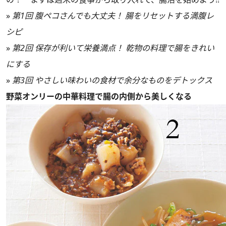
»
第1回 腹ペコさんでも大丈夫！ 腸をリセットする満腹レ
シピ
»
第2回 保存が利いて栄養満点！ 乾物の料理で腸をきれい
にする
»
第3回 やさしい味わいの食材で余分なものをデトックス
野菜オンリーの中華料理で腸の内側から美しくなる