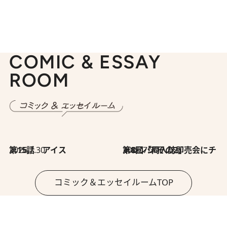
COMIC & ESSAY
ROOM
2026.7.30
第15話 アイス
2026.7.30
第8回「同人誌即売会にチャレンジ その2」
コミック＆エッセイルームTOP