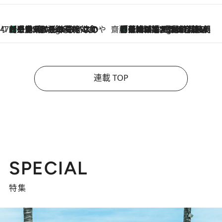
47都道府県の手みやげ ひんやりスイーツで夏を満喫
【三重県】この夏絶対食べたい 冷やしておいしいおやつ3選 お餅×アイスの新感覚スイーツ
3 Hours Ago
齋藤 薫 美容脳ルネサンス
「荷物が増えるほど旅ストレスは増す」美容ジャーナリストがたどり着いた最終結論。“化粧品を劇的に減らす”感動の凝縮美容とは
3 Hours Ago
連載 TOP
SPECIAL
特集