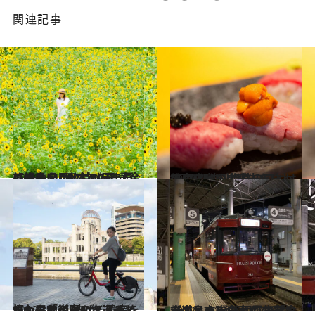
関連記事
2023.7.7
【広島県 2023年版】 夏の絶景・風物詩10選 黄金に輝く110万本のひまわり畑
旅＆お出かけ
2022.11.12
“幻の和牛”比婆牛を味わいに広島へ 脂肪の口どけの良さは国内随一！
旅＆お出かけ
2022.11.29
恒久平和の願いを込めて レンタサイクルで巡るヒロシマの街 被ばく遺産をまわる「ピースツアー」
旅＆お出かけ
2022.12.1
【広島市】食事も夜景も大満足！ 貸し切りで飲食が楽しめる 路面電車「トラン・ルージュ」
旅＆お出かけ