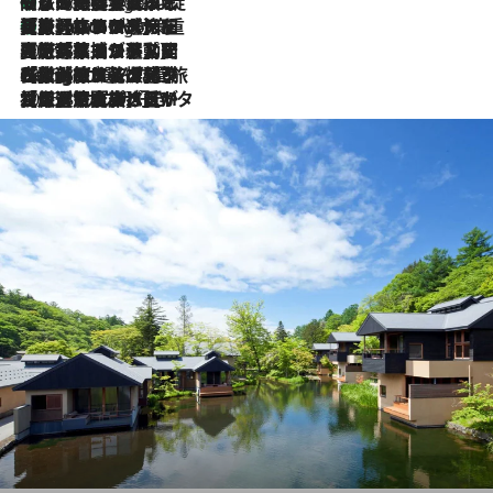
「旅先には金髪ウィッグを持参」日本と同じメイクでは損してる!? 美容ジャーナリストが提案する“掟破りの旅美容”とは
3 Hours Ago
【厳選旅コスメ】「身軽さ＆UV対策重視！」ヘアアーティストshucoが選んだ夏旅ベストコスメを発表【Mサイズジップ】
3 Hours Ago
2026.8.5
【厳選旅コスメ】国内をあちこち移動する河井菜摘が選んだ夏旅ベストコスメ発表！「リラックスアイテムはマスト」【Mサイズジップ】
2026.8.4
【厳選旅コスメ】「紫外線＆乾燥対策しながらメイク感も！」ヘア＆メイクGeorgeが選んだ夏旅ベストコスメを発表！【Mサイズジップ】
2026.8.3
【厳選旅コスメ】「保湿もタイパ重視！」“サウナ好き”タレント清水みさとが愛用する夏旅ベストコスメを発表！【Mサイズジップ】