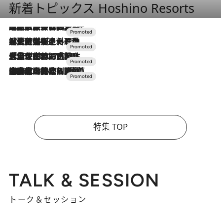
新着トピックス Hoshino Resorts
2026.7.31
【ホテル帰省】という選択肢をOMOが提案。家族とほどよい距離を保つには「昼は実家、夜は気兼ねなくホテルで！」
2026.7.24
【夏限定ディナーコース】旬を迎える稚鮎や花ズッキーニなどをイタリア・トスカーナの郷土料理の手法で満喫！
2026.7.17
「土佐和ハーブかき氷」がOMO7高知に登場！生姜、山椒、大葉など目にも舌にも涼を呼ぶ郷土の味
2026.7.10
NEW OPEN！【界 草津】名湯の地に誕生。趣の異なる2種の温泉と上州ならではの会席・蕎麦割烹など美食を味わう究極の癒やし旅
特集 TOP
TALK & SESSION
トーク＆セッション