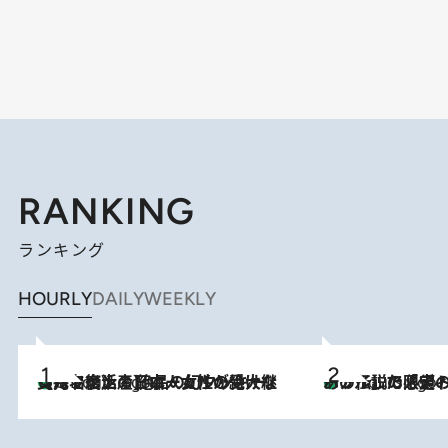
RANKING
ランキング
HOURLY
DAILY
WEEKLY
【ハワイ土産】ローカルの絶大な支持で復活！ 絶品の幻クッキー《元ファンの日本人女性が受け継いだ名店》
3 Hours Ago
あの伝説の限定トートも！ リニューアルした「ディーン＆
3 Hours Ago