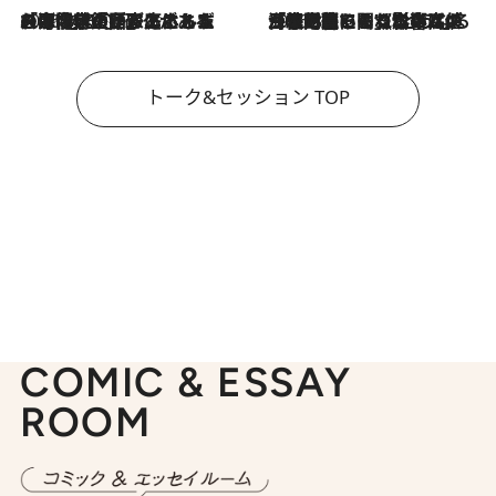
2026.8.3
「今後値上げがあるとすれば…」「リスクがあるのは今年の冬」エネルギー専門家が語る、ホルムズ海峡封鎖が家庭にもたらす“ある心配”
2026.8.3
「住宅建てられない…」「サーチャージ料の高値が続いている」ホルムズ海峡封鎖による影響はいつまで続く？《エネルギー専門家に聞く“どうなる日本の暮らし”》
トーク&セッション TOP
COMIC & ESSAY
ROOM