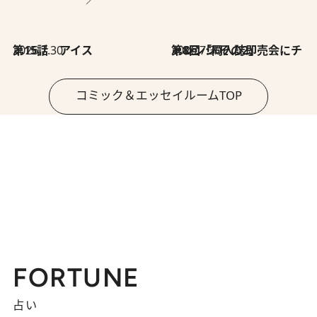
2026.7.30
第15話 アイス
2026.7.30
第8回「同人誌即売会にチャレンジ その2」
コミック＆エッセイルームTOP
FORTUNE
占い