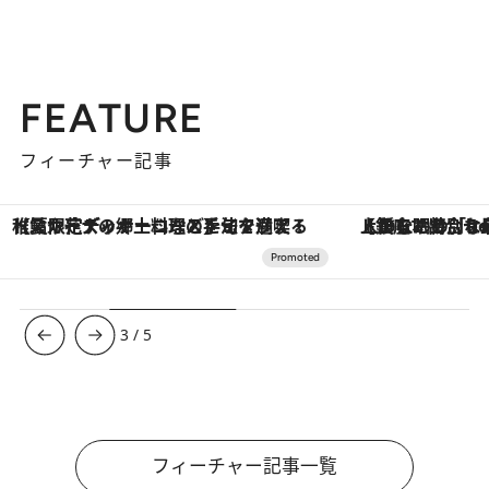
FEATURE
フィーチャー記事
【銀座で出合う最旬美容】美髪ケアや上質な眠り…セルフケアのアップデートから、特別な名入れギフトまで。大人のための「ReFa GINZA」クルーズ
ヴァシュロン・コンスタンタン
3
/
5
フィーチャー記事一覧