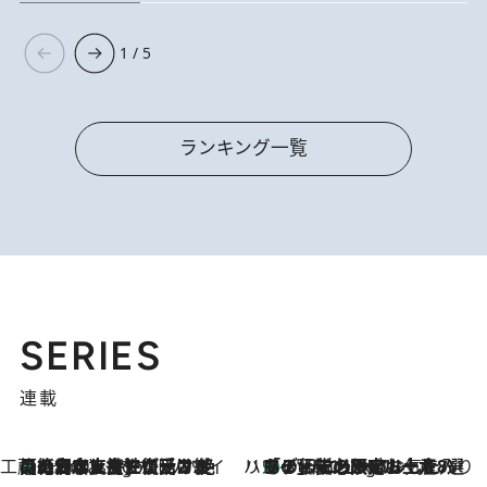
1 / 5
ランキング一覧
SERIES
連載
工藤まやのおもてなしハワイ
【ハワイ土産】ローカルの絶大な支持で復活！ 絶品の幻クッキー《元ファンの日本人女性が受け継いだ名店》
3 Hours Ago
ハワイ賢者 リサのお気に入りリスト
あの伝説の限定トートも！ リニューアルした「ディーン＆デルーカ ハワイ」で必須のお土産8選
3 Hours Ago