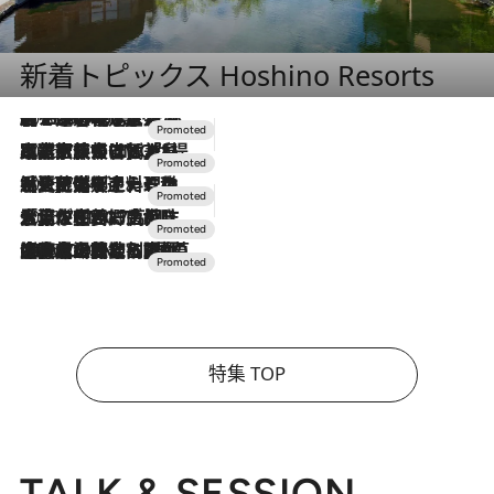
新着トピックス Hoshino Resorts
2026.8.7
【トンボの足水浴】ヒノキの香りに包まれて涼感マックス！約13℃の湧水かけ流しを避暑地「星野温泉 トンボの湯」で体験
2026.7.31
【ホテル帰省】という選択肢をOMOが提案。家族とほどよい距離を保つには「昼は実家、夜は気兼ねなくホテルで！」
2026.7.24
【夏限定ディナーコース】旬を迎える稚鮎や花ズッキーニなどをイタリア・トスカーナの郷土料理の手法で満喫！
2026.7.17
「土佐和ハーブかき氷」がOMO7高知に登場！生姜、山椒、大葉など目にも舌にも涼を呼ぶ郷土の味
2026.7.10
NEW OPEN！【界 草津】名湯の地に誕生。趣の異なる2種の温泉と上州ならではの会席・蕎麦割烹など美食を味わう究極の癒やし旅
特集 TOP
TALK & SESSION