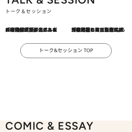
トーク＆セッション
2026.8.3
「今後値上げがあるとすれば…」「リスクがあるのは今年の冬」エネルギー専門家が語る、ホルムズ海峡封鎖が家庭にもたらす“ある心配”
2026.8.3
「住宅建てられない…」「サーチャージ料の高値が続いている」ホルムズ海峡封鎖による影響はいつまで続く？《エネルギー専門家に聞く“どうなる日本の暮らし”》
トーク&セッション TOP
COMIC & ESSAY