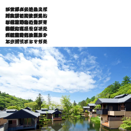
2026.8.8
リスボンの絶品スイーツ「パステル・デ・ナタ」とは？ポルトガル伝統の奥深い世界へ
2026.7.27
「私の祖国はポルトガル語です」国民的詩人フェルナンド・ペソアと、彼が愛した文学の街を歩く
2026.7.26
ポルトガル近海が育む極上の海の幸。キリリと冷えた白ワインと愉しむ、シーフード専門店の贅沢
2026.7.22
伝統の味をモダンに昇華。高感度な地元客が集う、リスボンの最旬ガストロノミー
2026.7.21
大航海時代の栄華から、震災、独裁、そして革命へ。ポルトガル・首都リスボンの石畳に刻まれた「歴史の光と影」
2026.7.13
エッセイ・ヤマザキマリ「慎ましくも美しき国 ポルトガル」