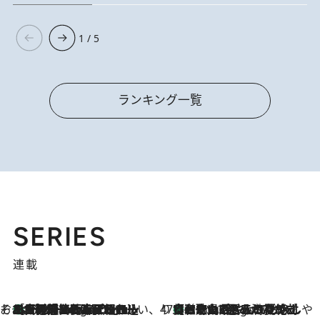
1 / 5
ランキング一覧
SERIES
連載
そおだよおこの関西おいしい、おやつ紀行
［大阪府箕面市］一皿一皿目の前で仕上げられる、料理を巧みに組み込んだアシェットデセールコース「ミチル アシェット デセール（Michiru assiette dessert）」
8 Hours Ago
47都道府県の手みやげ ひんやりスイーツで夏を満喫
【和歌山県】この夏絶対食べたい 冷やしておいしいおやつ3選 みかんがごろっと丸ごと入ったジュレ
8 Hours Ago