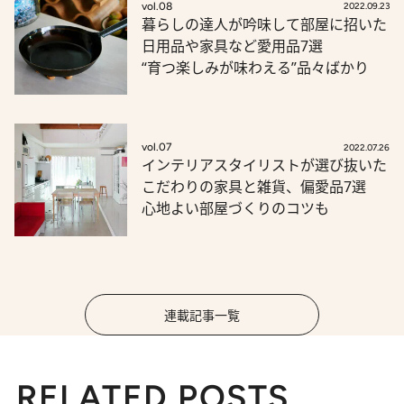
vol.08
2022.09.23
暮らしの達人が吟味して部屋に招いた
日用品や家具など愛用品7選
“育つ楽しみが味わえる”品々ばかり
vol.07
2022.07.26
インテリアスタイリストが選び抜いた
こだわりの家具と雑貨、偏愛品7選
心地よい部屋づくりのコツも
連載記事一覧
RELATED POSTS