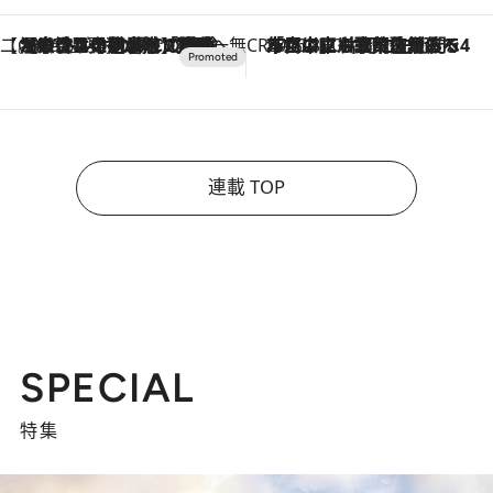
【CREA×星野リゾート】唯一無二。癒しと発見が待つ場所へ
2026.8.7
【トンボの足水浴】ヒノキの香りに包まれて涼感マックス！約13℃の湧水かけ流しを避暑地「星野温泉 トンボの湯」で体験
CREA'S CHOICE
2026.8.7
「立川にも歌舞伎があるんだよ」 片岡仁左衛門・市川中車ら豪華座組みで4年目の立川立飛歌舞伎へ
連載 TOP
SPECIAL
特集