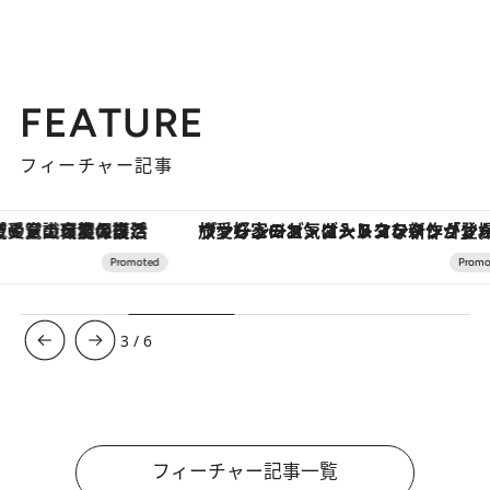
FEATURE
フィーチャー記事
ヴァシュロン・コンスタンタン「オーヴァーシーズ・オートマティック」。旅愛好家のお気に入りコレクションから、ジェンダーレスな新作が登場
【夏限定ディナーコース】旬を迎
3
/
6
フィーチャー記事一覧