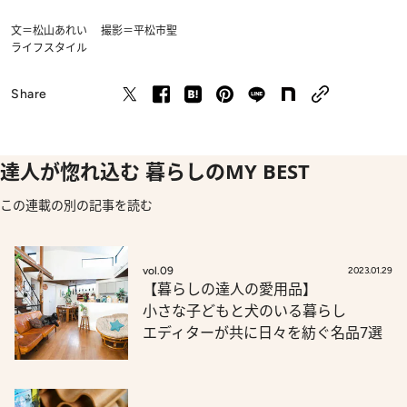
文＝松山あれい 撮影＝平松市聖
ライフスタイル
Share
達人が惚れ込む 暮らしのMY BEST
この連載の別の記事を読む
vol.09
2023.01.29
【暮らしの達人の愛用品】
小さな子どもと犬のいる暮らし
エディターが共に日々を紡ぐ名品7選