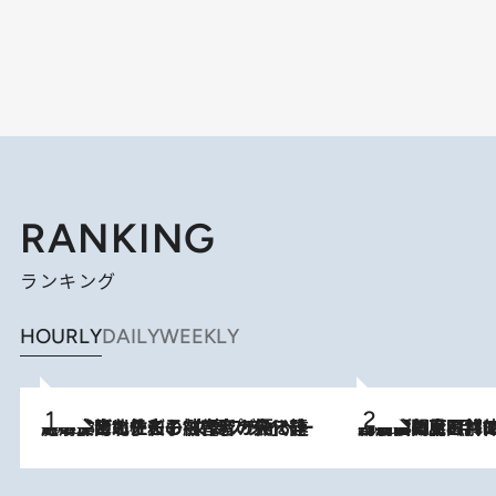
RANKING
ランキング
HOURLY
DAILY
WEEKLY
2026.8.3
《「文士の子ども被害者の会」発足！》阿川佐和子（72）が語る遠藤周作に北杜夫、劇作家・矢代静一の子どもたちの“文豪プライベート事件簿”
2026.8.8
「最後に見られてよかった」上野動物園の東園パンダ舎が解体前に特別公開。8月16日まで延長されたパネル展と共に辿る“半世紀”のパンダ飼育《解体工事の図面あり》