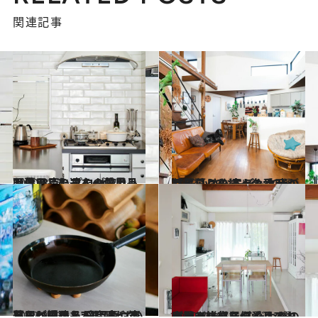
関連記事
2020.12.3
【暮らしの達人の愛用品画像28点】プロが惚れ込む日用品たちを一気見！
ライフスタイル
2023.1.29
【暮らしの達人の愛用品】 小さな子どもと犬のいる暮らし エディターが共に日々を紡ぐ名品7選
ライフスタイル
2022.9.23
暮らしの達人が吟味して部屋に招いた 日用品や家具など愛用品7選 “育つ楽しみが味わえる”品々ばかり
ライフスタイル
2022.7.26
インテリアスタイリストが選び抜いた こだわりの家具と雑貨、偏愛品7選 心地よい部屋づくりのコツも
ライフスタイル