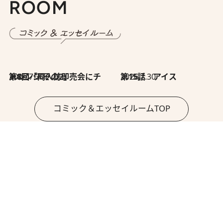
ROOM
2026.7.30
第8回「同人誌即売会にチャレンジ その2」
2026.7.30
第15話 アイス
コミック＆エッセイルームTOP