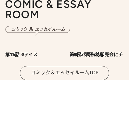
COMIC & ESSAY
ROOM
2026.7.30
第15話 アイス
2026.7.30
第8回「同人誌即売会にチャレンジ その2」
コミック＆エッセイルームTOP