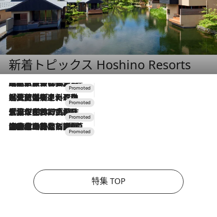
新着トピックス Hoshino Resorts
2026.7.31
【ホテル帰省】という選択肢をOMOが提案。家族とほどよい距離を保つには「昼は実家、夜は気兼ねなくホテルで！」
2026.7.24
【夏限定ディナーコース】旬を迎える稚鮎や花ズッキーニなどをイタリア・トスカーナの郷土料理の手法で満喫！
2026.7.17
「土佐和ハーブかき氷」がOMO7高知に登場！生姜、山椒、大葉など目にも舌にも涼を呼ぶ郷土の味
2026.7.10
NEW OPEN！【界 草津】名湯の地に誕生。趣の異なる2種の温泉と上州ならではの会席・蕎麦割烹など美食を味わう究極の癒やし旅
特集 TOP