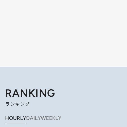
RANKING
ランキング
HOURLY
DAILY
WEEKLY