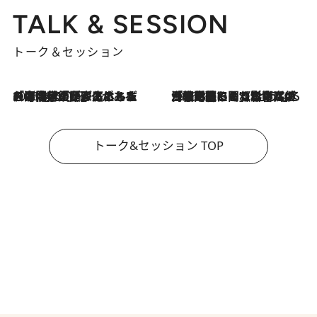
TALK & SESSION
トーク＆セッション
2026.8.3
「今後値上げがあるとすれば…」「リスクがあるのは今年の冬」エネルギー専門家が語る、ホルムズ海峡封鎖が家庭にもたらす“ある心配”
2026.8.3
「住宅建てられない…」「サーチャージ料の高値が続いている」ホルムズ海峡封鎖による影響はいつまで続く？《エネルギー専門家に聞く“どうなる日本の暮らし”》
トーク&セッション TOP