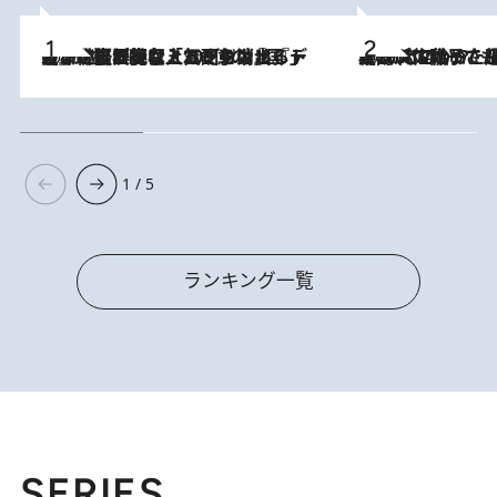
2026.8.5
【なぜ吉沢亮は「気配を消せる」のか？】興行収入208億の『国宝』を経て挑むミュージカル『ディア・エヴァン・ハンセン』。トップ俳優が舞台上でさらけ出した“孤独”とは
2026.8.5
【阿川佐和子さんの年とる力】なぜ70代で始めた趣味は“こんなに楽しい”のか？ ピアノ、俳句…スランプに陥っても続けられる“ある秘訣”とは
1 / 5
ランキング一覧
SERIES