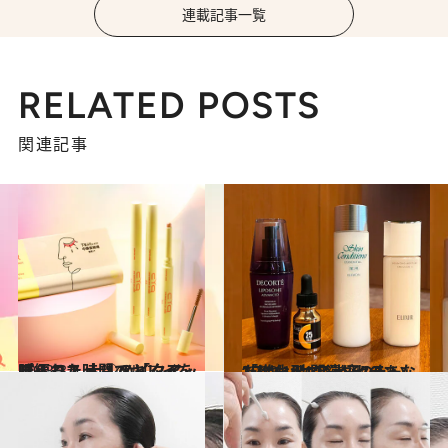
連載記事一覧
RELATED POSTS
関連記事
2023.3.4
限られた時間でキレイを叶える！ 大人の「タイパ」コスメ ①メイクアップ編
ビューティ＆ヘルス
2022.10.10
“スキンケア迷子”のあなたにも！ 間違いのない「進化型ロングセラー」
ビューティ＆ヘルス