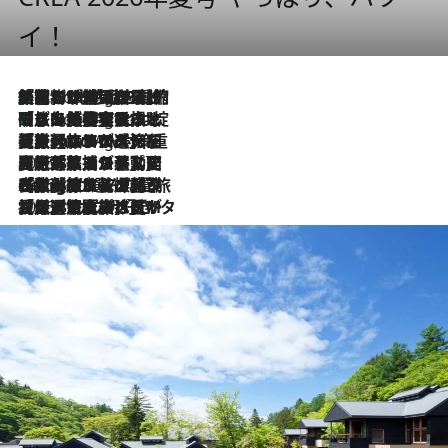
イ！
「荷物が増えるほど旅ストレスは増す」美容ジャーナリストがたどり着いた最終結論。“化粧品を劇的に減らす”感動の凝縮美容とは
1 Hour Ago
「旅先には金髪ウィッグを持参」日本と同じメイクでは損してる!? 美容ジャーナリストが提案する“掟破りの旅美容”とは
1 Hour Ago
【厳選旅コスメ】「身軽さ＆UV対策重視！」ヘアアーティストshucoが選んだ夏旅ベストコスメを発表【Mサイズジップ】
1 Hour Ago
2026.8.5
【厳選旅コスメ】国内をあちこち移動する河井菜摘が選んだ夏旅ベストコスメ発表！「リラックスアイテムはマスト」【Mサイズジップ】
2026.8.4
【厳選旅コスメ】「紫外線＆乾燥対策しながらメイク感も！」ヘア＆メイクGeorgeが選んだ夏旅ベストコスメを発表！【Mサイズジップ】
2026.8.3
【厳選旅コスメ】「保湿もタイパ重視！」“サウナ好き”タレント清水みさとが愛用する夏旅ベストコスメを発表！【Mサイズジップ】