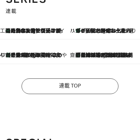
連載
工藤まやのおもてなしハワイ
【ハワイ土産】ローカルの絶大な支持で復活！ 絶品の幻クッキー《元ファンの日本人女性が受け継いだ名店》
1 Hour Ago
ハワイ賢者 リサのお気に入りリスト
あの伝説の限定トートも！ リニューアルした「ディーン＆デルーカ ハワイ」で必須のお土産8選
1 Hour Ago
47都道府県の手みやげ ひんやりスイーツで夏を満喫
【三重県】この夏絶対食べたい 冷やしておいしいおやつ3選 お餅×アイスの新感覚スイーツ
1 Hour Ago
齋藤 薫 美容脳ルネサンス
「荷物が増えるほど旅ストレスは増す」美容ジャーナリストがたどり着いた最終結論。“化粧品を劇的に減らす”感動の凝縮美容とは
1 Hour Ago
連載 TOP