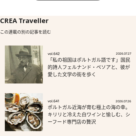
CREA Traveller
この連載の別の記事を読む
vol.642
2026.07.27
「私の祖国はポルトガル語です」国民
的詩人フェルナンド・ペソアと、彼が
愛した文学の街を歩く
vol.641
2026.07.26
ポルトガル近海が育む極上の海の幸。
キリリと冷えた白ワインと愉しむ、シ
ーフード専門店の贅沢