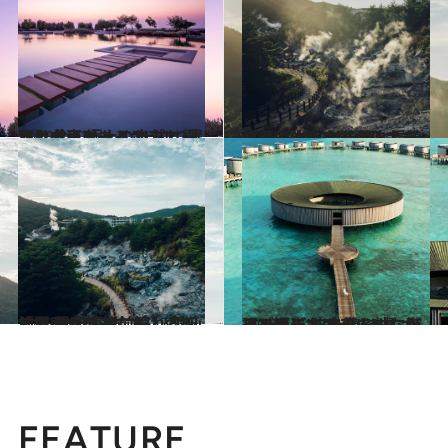
2023.1.13
【カタール・イスラエル】 今、極上のリトリートは中東にある 自然と調和したリゾートホテル2選
旅＆お出かけ
2023.1.12
「界 雲仙」【後篇】長崎の歴史と大自然の迫力を五感で体験する雲仙ステイ
旅＆お出かけ
2023.1.12
「界 雲仙」【前篇】 雲仙地獄のパワー立ち込める地で 異国情緒に触れる新しい宿
旅＆お出かけ
2023.1.11
【モルディブ・バリ・カリブ海】 波の音を枕に海辺で過ごす 自然とつながるリゾートホテル3選
旅＆お出かけ
FEATURE