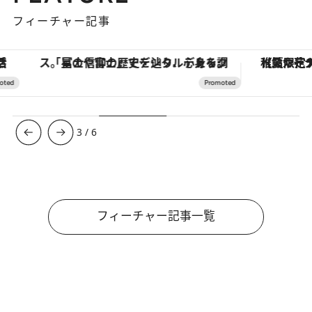
フィーチャー記事
「星のや富士」でデジタルデトックス。冨士信仰の歴史を辿り、心身を調える。
【夏限定ディナーコース】旬を迎
3
/
6
フィーチャー記事一覧