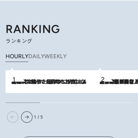
RANKING
ランキング
HOURLY
DAILY
WEEKLY
2026.8.5
【阿川佐和子さんの年とる力】なぜ70代で始めた趣味は“こんなに楽しい”のか？ ピアノ、俳句…スランプに陥っても続けられる“ある秘訣”とは
2026.8.5
【なぜ吉沢亮は「気配を消せる」のか？】興行収入208億の『国宝』を経て挑むミュージカル『ディア・エヴァン・ハンセン』。トップ俳優が舞台上でさらけ出した“孤独”とは
1 / 5