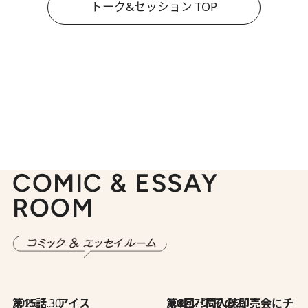
トーク&セッション TOP
COMIC & ESSAY
ROOM
2026.7.30
第15話 アイス
2026.7.30
第8回「同人誌即売会にチャレンジ その2」