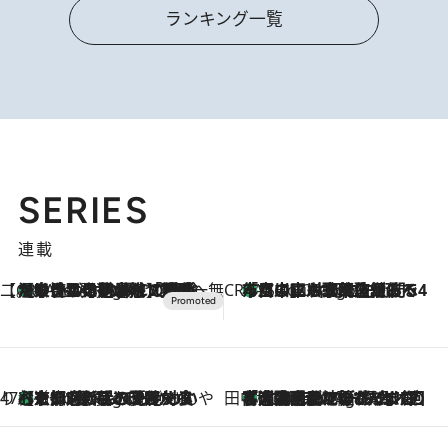
ランキング一覧
SERIES
連載
【CREA×星野リゾート】唯一無二。癒しと発見が待つ場所へ
【トンボの足水浴】ヒノキの香りに包まれて涼感マックス！約13℃の湧水かけ流しを避暑地「星野温泉 トンボの湯」で体験
4 Hours Ago
CREA'S CHOICE
「立川にも歌舞伎があるんだよ」 片岡仁左衛門・市川中車ら豪華座組みで4年目の立川立飛歌舞伎へ
6 Hours Ago
47都道府県の手みやげ ひんやりスイーツで夏を満喫
【京都府】この夏絶対食べたい 冷やしておいしいおやつ3選 ひと口目から心を掴む新緑のテリーヌ
6 Hours Ago
田中稲の勝手に再ブーム
「湘南乃風に憧れて」観客大盛上がりの“タオル回し”に、ラッパー顔負けの高速歌唱まで…さだまさし（74）のアグレッシブすぎる現在地
11 Hours Ago