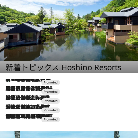
新着トピックス Hoshino Resorts
【トンボの足水浴】ヒノキの香りに包まれて涼感マックス！約13℃の湧水かけ流しを避暑地「星野温泉 トンボの湯」で体験
4 Hours Ago
2026.7.31
【ホテル帰省】という選択肢をOMOが提案。家族とほどよい距離を保つには「昼は実家、夜は気兼ねなくホテルで！」
2026.7.24
【夏限定ディナーコース】旬を迎える稚鮎や花ズッキーニなどをイタリア・トスカーナの郷土料理の手法で満喫！
2026.7.17
「土佐和ハーブかき氷」がOMO7高知に登場！生姜、山椒、大葉など目にも舌にも涼を呼ぶ郷土の味
2026.7.10
NEW OPEN！【界 草津】名湯の地に誕生。趣の異なる2種の温泉と上州ならではの会席・蕎麦割烹など美食を味わう究極の癒やし旅