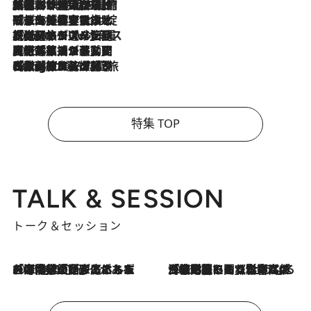
2026.8.6
「荷物が増えるほど旅ストレスは増す」美容ジャーナリストがたどり着いた最終結論。“化粧品を劇的に減らす”感動の凝縮美容とは
2026.8.6
「旅先には金髪ウィッグを持参」日本と同じメイクでは損してる!? 美容ジャーナリストが提案する“掟破りの旅美容”とは
2026.8.6
【厳選旅コスメ】「身軽さ＆UV対策重視！」ヘアアーティストshucoが選んだ夏旅ベストコスメを発表【Mサイズジップ】
2026.8.5
【厳選旅コスメ】国内をあちこち移動する河井菜摘が選んだ夏旅ベストコスメ発表！「リラックスアイテムはマスト」【Mサイズジップ】
2026.8.4
【厳選旅コスメ】「紫外線＆乾燥対策しながらメイク感も！」ヘア＆メイクGeorgeが選んだ夏旅ベストコスメを発表！【Mサイズジップ】
特集 TOP
TALK & SESSION
トーク＆セッション
2026.8.3
「今後値上げがあるとすれば…」「リスクがあるのは今年の冬」エネルギー専門家が語る、ホルムズ海峡封鎖が家庭にもたらす“ある心配”
2026.8.3
「住宅建てられない…」「サーチャージ料の高値が続いている」ホルムズ海峡封鎖による影響はいつまで続く？《エネルギー専門家に聞く“どうなる日本の暮らし”》