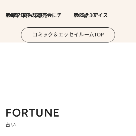
2026.7.30
第8回「同人誌即売会にチャレンジ その2」
2026.7.30
第15話 アイス
コミック＆エッセイルームTOP
FORTUNE
占い