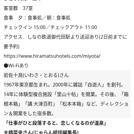
客室数 37室
食事 夕：食事処／朝：食事処
チェックイン 15:00／チェックアウト 11:00
アクセス しなの鉄道御代田駅より送迎あり(2日前までに
要予約)
https://www.hiramatsuhotels.com/miyota/
●Wi-Fiあり
岩佐十良(いわさ・とおる)さん
1967年東京都生まれ。2000年に雑誌「自遊人」を創刊。
14年に体験型複合施設「里山十帖」を開業。その後、「箱
根本箱」「講 大津百町」「松本本箱」など、ディレクショ
ン＆開業をした宿多数。
「仕事がひと段落すると、恋しくなるのが温泉」
大橋菜央さん(じゃらん統括編集長)