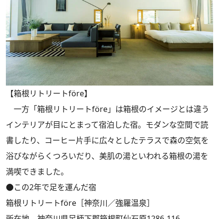
【箱根リトリートföre】
一方「箱根リトリートföre」は箱根のイメージとは違う
インテリアが目にとまって宿泊した宿。モダンな空間で読
書したり、コーヒー片手に広々としたテラスで森の空気を
浴びながらくつろいだり、美肌の湯といわれる箱根の湯を
満喫できました。
●この2年で足を運んだ宿
箱根リトリートföre［神奈川／強羅温泉］
所在地 神奈川県足柄下郡箱根町仙石原1286-116