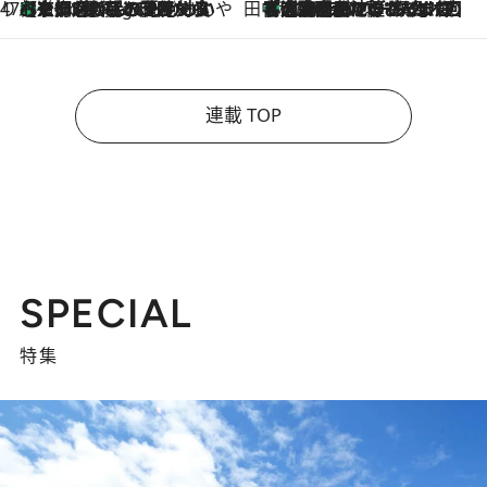
47都道府県の手みやげ ひんやりスイーツで夏を満喫
【京都府】この夏絶対食べたい 冷やしておいしいおやつ3選 ひと口目から心を掴む新緑のテリーヌ
9 Hours Ago
田中稲の勝手に再ブーム
「湘南乃風に憧れて」観客大盛上がりの“タオル回し”に、ラッパー顔負けの高速歌唱まで…さだまさし（74）のアグレッシブすぎる現在地
2026.8.7
連載 TOP
SPECIAL
特集