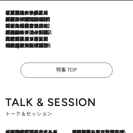
【厳選旅コスメ】「多機能アイテムがメイン！」旅好き美容エディターが選んだ夏旅ベストコスメを発表【Mサイズジップ】
9 Hours Ago
2026.8.6
「荷物が増えるほど旅ストレスは増す」美容ジャーナリストがたどり着いた最終結論。“化粧品を劇的に減らす”感動の凝縮美容とは
2026.8.6
「旅先には金髪ウィッグを持参」日本と同じメイクでは損してる!? 美容ジャーナリストが提案する“掟破りの旅美容”とは
2026.8.6
【厳選旅コスメ】「身軽さ＆UV対策重視！」ヘアアーティストshucoが選んだ夏旅ベストコスメを発表【Mサイズジップ】
2026.8.5
【厳選旅コスメ】国内をあちこち移動する河井菜摘が選んだ夏旅ベストコスメ発表！「リラックスアイテムはマスト」【Mサイズジップ】
2026.8.4
【厳選旅コスメ】「紫外線＆乾燥対策しながらメイク感も！」ヘア＆メイクGeorgeが選んだ夏旅ベストコスメを発表！【Mサイズジップ】
特集 TOP
TALK & SESSION
トーク＆セッション
2026.8.3
「今後値上げがあるとすれば…」「リスクがあるのは今年の冬」エネルギー専門家が語る、ホルムズ海峡封鎖が家庭にもたらす“ある心配”
2026.8.3
「住宅建てられない…」「サーチャージ料の高値が続いている」ホルムズ海峡封鎖による影響はいつまで続く？《エネルギー専門家に聞く“どうなる日本の暮らし”》