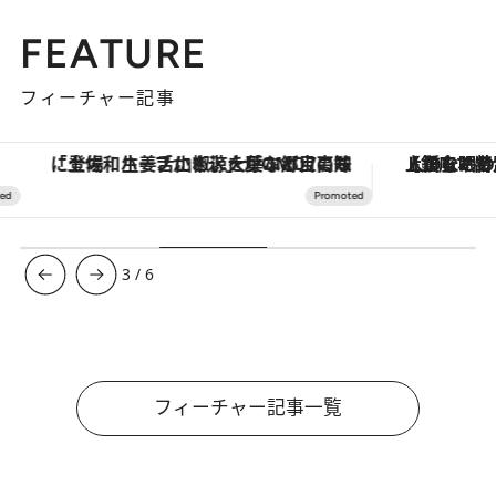
FEATURE
フィーチャー記事
「土佐和ハーブかき氷」がOMO7高知に登場！生姜、山椒、大葉など目にも舌にも涼を呼ぶ郷土の味
【銀座で出合う最旬美容】美髪ケアや上質な眠
3
/
6
フィーチャー記事一覧