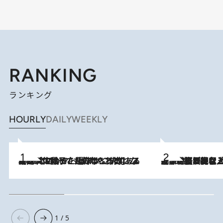
RANKING
ランキング
HOURLY
DAILY
WEEKLY
2026.8.5
【阿川佐和子さんの年とる力】なぜ70代で始めた趣味は“こんなに楽しい”のか？ ピアノ、俳句…スランプに陥っても続けられる“ある秘訣”とは
2026.8.5
【なぜ吉沢亮は「気配を消せる」のか？】興行収入208億の『国宝』を経て挑むミュージカル『ディア・エヴァン・ハンセン』。トップ俳優が舞台上でさらけ出した“孤独”とは
1 / 5