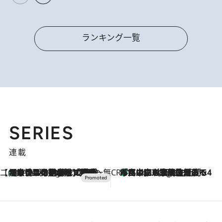
ランキング一覧
SERIES
連載
【CREA×星野リゾート】唯一無二。癒しと発見が待つ場所へ
【トンボの足水浴】ヒノキの香りに包まれて涼感マックス！約13℃の湧水かけ流しを避暑地「星野温泉 トンボの湯」で体験
7 Hours Ago
CREA'S CHOICE
「立川にも歌舞伎があるんだよ」 片岡仁左衛門・市川中車ら豪華座組みで4年目の立川立飛歌舞伎へ
9 Hours Ago