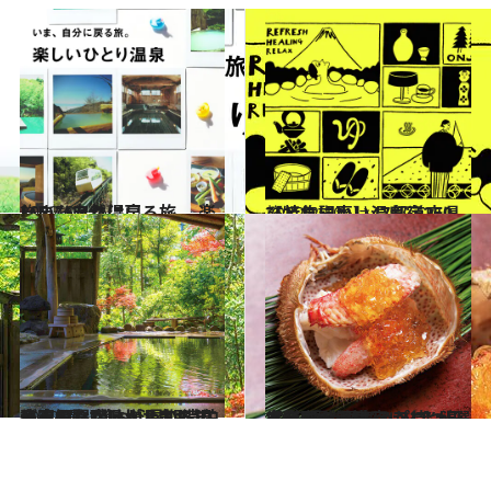
2022.6.9
いま、自然に戻る旅。 楽しいひとり温泉
旅＆お出かけ
2022.2.10
【特集記事】47都道府県 ひとりにいい温泉宿250
旅＆お出かけ
2022.7.3
連泊の醍醐味がわかる温泉宿4選 ご飯も温泉も1泊じゃ足りない！ 長期滞在が正解な宿、増えてます
旅＆お出かけ
2022.6.28
【料理が美味しい！】温泉宿8選 “温泉のプロ”が選んだ 極上グルメが待つ日本全国の温泉宿
旅＆お出かけ