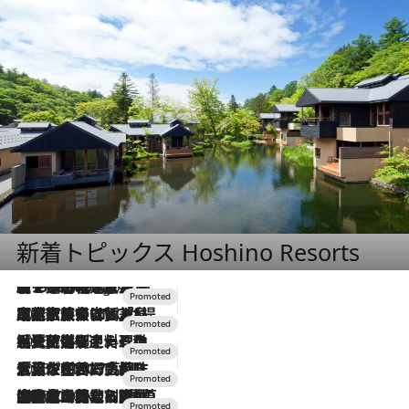
新着トピックス Hoshino Resorts
【トンボの足水浴】ヒノキの香りに包まれて涼感マックス！約13℃の湧水かけ流しを避暑地「星野温泉 トンボの湯」で体験
7 Hours Ago
2026.7.31
【ホテル帰省】という選択肢をOMOが提案。家族とほどよい距離を保つには「昼は実家、夜は気兼ねなくホテルで！」
2026.7.24
【夏限定ディナーコース】旬を迎える稚鮎や花ズッキーニなどをイタリア・トスカーナの郷土料理の手法で満喫！
2026.7.17
「土佐和ハーブかき氷」がOMO7高知に登場！生姜、山椒、大葉など目にも舌にも涼を呼ぶ郷土の味
2026.7.10
NEW OPEN！【界 草津】名湯の地に誕生。趣の異なる2種の温泉と上州ならではの会席・蕎麦割烹など美食を味わう究極の癒やし旅