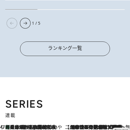
1 / 5
ランキング一覧
SERIES
連載
47都道府県の手みやげ ひんやりスイーツで夏を満喫
【兵庫県】この夏絶対食べたい 冷やしておいしいおやつ3選 淡路島の恵みをジェラートに集約
9 Hours Ago
【CREA×星野リゾート】唯一無二。癒しと発見が待つ場所へ
2026.8.7
【トンボの足水浴】ヒノキの香りに包まれて涼感マックス！約13℃の湧水かけ流しを避暑地「星野温泉 トンボの湯」で体験