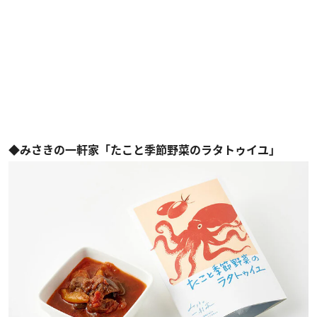
◆みさきの一軒家「たこと季節野菜のラタトゥイユ」