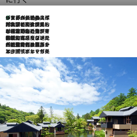
リスボンの絶品スイーツ「パステル・デ・ナタ」とは？ポルトガル伝統の奥深い世界へ
9 Hours Ago
2026.7.27
「私の祖国はポルトガル語です」国民的詩人フェルナンド・ペソアと、彼が愛した文学の街を歩く
2026.7.26
ポルトガル近海が育む極上の海の幸。キリリと冷えた白ワインと愉しむ、シーフード専門店の贅沢
2026.7.22
伝統の味をモダンに昇華。高感度な地元客が集う、リスボンの最旬ガストロノミー
2026.7.21
大航海時代の栄華から、震災、独裁、そして革命へ。ポルトガル・首都リスボンの石畳に刻まれた「歴史の光と影」
2026.7.13
エッセイ・ヤマザキマリ「慎ましくも美しき国 ポルトガル」