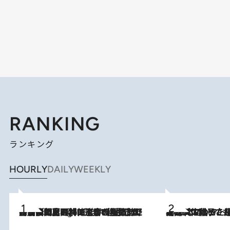
RANKING
ランキング
HOURLY
DAILY
WEEKLY
「最後に見られてよかった」上野動物園の東園パンダ舎が解体前に特別公開。8月16日まで延長されたパネル展と共に辿る“半世紀”のパンダ飼育《解体工事の図面あり》
9 Hours Ago
2026.8.5
【阿川佐和子さんの年とる力】なぜ70代で始めた趣味は“こんなに楽しい”のか？ ピアノ、俳句…スランプに陥っても続けられる“ある秘訣”とは