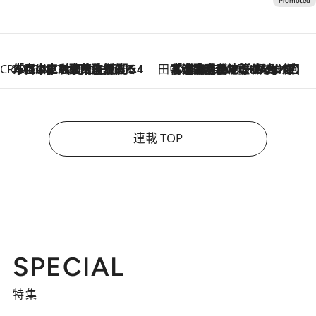
CREA'S CHOICE
2026.8.7
「立川にも歌舞伎があるんだよ」 片岡仁左衛門・市川中車ら豪華座組みで4年目の立川立飛歌舞伎へ
田中稲の勝手に再ブーム
2026.8.7
「湘南乃風に憧れて」観客大盛上がりの“タオル回し”に、ラッパー顔負けの高速歌唱まで…さだまさし（74）のアグレッシブすぎる現在地
連載 TOP
SPECIAL
特集