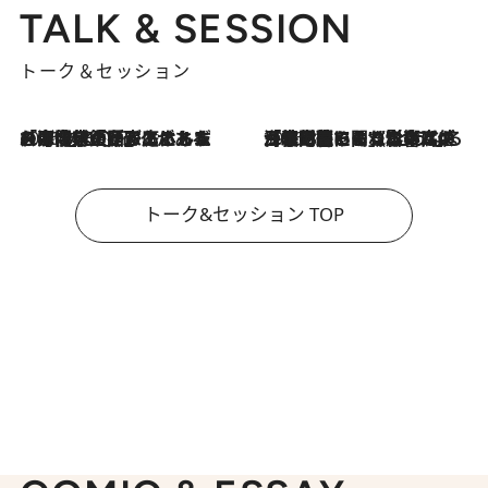
TALK & SESSION
トーク＆セッション
2026.8.3
「今後値上げがあるとすれば…」「リスクがあるのは今年の冬」エネルギー専門家が語る、ホルムズ海峡封鎖が家庭にもたらす“ある心配”
2026.8.3
「住宅建てられない…」「サーチャージ料の高値が続いている」ホルムズ海峡封鎖による影響はいつまで続く？《エネルギー専門家に聞く“どうなる日本の暮らし”》
トーク&セッション TOP