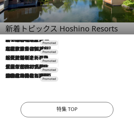
新着トピックス Hoshino Resorts
2026.8.7
【トンボの足水浴】ヒノキの香りに包まれて涼感マックス！約13℃の湧水かけ流しを避暑地「星野温泉 トンボの湯」で体験
2026.7.31
【ホテル帰省】という選択肢をOMOが提案。家族とほどよい距離を保つには「昼は実家、夜は気兼ねなくホテルで！」
2026.7.24
【夏限定ディナーコース】旬を迎える稚鮎や花ズッキーニなどをイタリア・トスカーナの郷土料理の手法で満喫！
2026.7.17
「土佐和ハーブかき氷」がOMO7高知に登場！生姜、山椒、大葉など目にも舌にも涼を呼ぶ郷土の味
2026.7.10
NEW OPEN！【界 草津】名湯の地に誕生。趣の異なる2種の温泉と上州ならではの会席・蕎麦割烹など美食を味わう究極の癒やし旅
特集 TOP