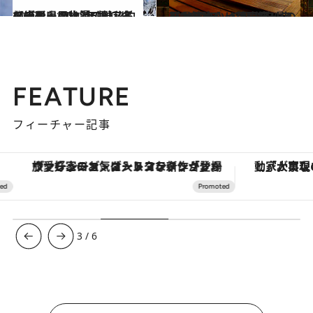
2022.12.17
【山形県 2022年版】 冬の絶景・風物詩6選 アイスブルーの氷瀑の神秘的な光景
旅＆お出かけ
2022.8.17
【2022年】47都道府県の ひとりにいい温泉宿リスト118選！ ～秋田県・山形県篇～
旅＆お出かけ
FEATURE
フィーチャー記事
ヴァシュロン・コンスタンタン「オーヴァーシーズ・オートマティック」。旅愛好家のお気に入りコレクションから、ジェンダーレスな新作が登場
3
/
6