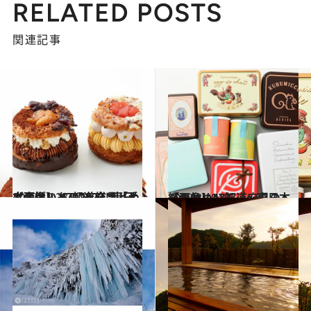
RELATED POSTS
関連記事
2022.12.23
【画像】 47都道府県「手土産グルメ」2023 “東日本の旨いもの”を総まとめ
グルメ
2022.3.10
【画像】47都道府県の「かわいい缶」～東日本総まとめ～
グルメ