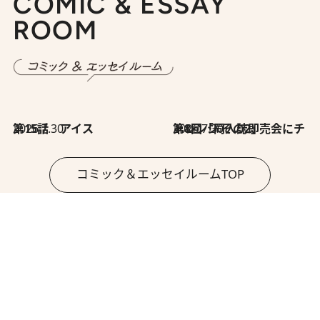
COMIC & ESSAY
ROOM
2026.7.30
第15話 アイス
2026.7.30
第8回「同人誌即売会にチャレンジ その2」
コミック＆エッセイルームTOP