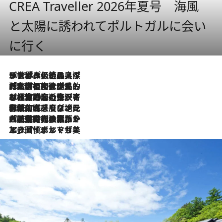
CREA Traveller 2026年夏号 海風
と太陽に誘われてポルトガルに会い
に行く
2026.8.8
リスボンの絶品スイーツ「パステル・デ・ナタ」とは？ポルトガル伝統の奥深い世界へ
2026.7.27
「私の祖国はポルトガル語です」国民的詩人フェルナンド・ペソアと、彼が愛した文学の街を歩く
2026.7.26
ポルトガル近海が育む極上の海の幸。キリリと冷えた白ワインと愉しむ、シーフード専門店の贅沢
2026.7.22
伝統の味をモダンに昇華。高感度な地元客が集う、リスボンの最旬ガストロノミー
2026.7.21
大航海時代の栄華から、震災、独裁、そして革命へ。ポルトガル・首都リスボンの石畳に刻まれた「歴史の光と影」
2026.7.13
エッセイ・ヤマザキマリ「慎ましくも美しき国 ポルトガル」