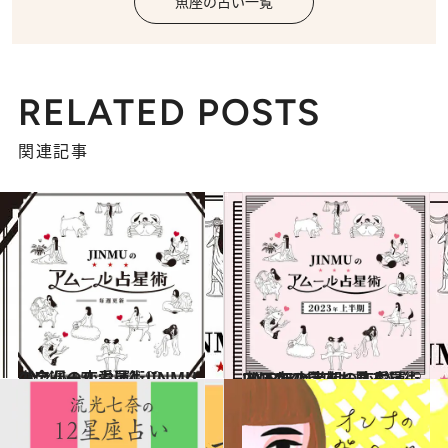
魚座の占い一覧
RELATED POSTS
関連記事
2024.6.15
【今週の恋愛運】JINMUのアムール占星術♡
占い
2022.12.15
《ほかの星座も見る》2023年上半期の恋愛運♡ JINMUのアムール占星術
占い