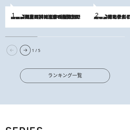
2026.8.8
「最後に見られてよかった」上野動物園の東園パンダ舎が解体前に特別公開。8月16日まで延長されたパネル展と共に辿る“半世紀”のパンダ飼育《解体工事の図面あり》
2026.8.3
《「文士の子ども被害者の会」発足！》阿川佐和子（72）が語る遠藤周作に北杜夫、劇作家・矢代静一の子どもたちの“文豪プライベート事件簿”
1 / 5
ランキング一覧