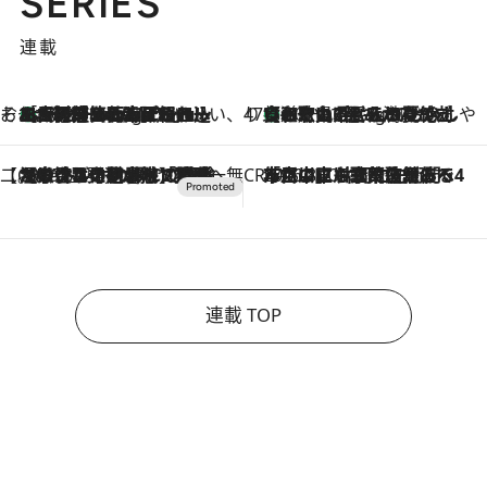
SERIES
連載
そおだよおこの関西おいしい、おやつ紀行
［大阪府箕面市］一皿一皿目の前で仕上げられる、料理を巧みに組み込んだアシェットデセールコース「ミチル アシェット デセール（Michiru assiette dessert）」
10 Hours Ago
47都道府県の手みやげ ひんやりスイーツで夏を満喫
【和歌山県】この夏絶対食べたい 冷やしておいしいおやつ3選 みかんがごろっと丸ごと入ったジュレ
10 Hours Ago
【CREA×星野リゾート】唯一無二。癒しと発見が待つ場所へ
2026.8.7
【トンボの足水浴】ヒノキの香りに包まれて涼感マックス！約13℃の湧水かけ流しを避暑地「星野温泉 トンボの湯」で体験
CREA'S CHOICE
2026.8.7
「立川にも歌舞伎があるんだよ」 片岡仁左衛門・市川中車ら豪華座組みで4年目の立川立飛歌舞伎へ
連載 TOP