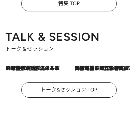
特集 TOP
TALK & SESSION
トーク＆セッション
2026.8.3
「今後値上げがあるとすれば…」「リスクがあるのは今年の冬」エネルギー専門家が語る、ホルムズ海峡封鎖が家庭にもたらす“ある心配”
2026.8.3
「住宅建てられない…」「サーチャージ料の高値が続いている」ホルムズ海峡封鎖による影響はいつまで続く？《エネルギー専門家に聞く“どうなる日本の暮らし”》
トーク&セッション TOP