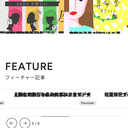
2022.12.14
【2023年の年間占い】“視える占い師”流光七奈の12星座占い
占い
2026.8.7
あなたの基本性格は？ 東京ケイ子の 「オンナの算命学」
占い
FEATURE
フィーチャー記事
【銀座で出合う最旬美容】美髪ケアや上質な眠り…セルフケアのアップデートから、特別な名入れギフトまで。大人のための「ReFa GINZA」クルーズ
【夏限定ディナーコース】旬を迎
3
/
6