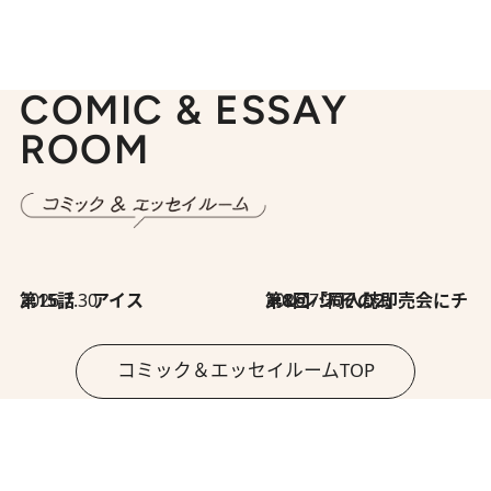
COMIC & ESSAY
ROOM
2026.7.30
第15話 アイス
2026.7.30
第8回「同人誌即売会にチャレンジ その2」
コミック＆エッセイルームTOP