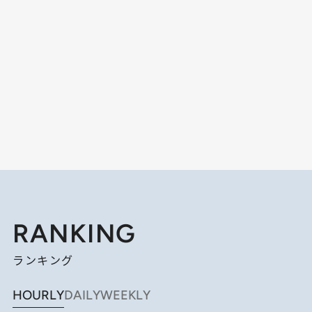
RANKING
ランキング
HOURLY
DAILY
WEEKLY