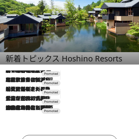
新着トピックス Hoshino Resorts
2026.8.7
【トンボの足水浴】ヒノキの香りに包まれて涼感マックス！約13℃の湧水かけ流しを避暑地「星野温泉 トンボの湯」で体験
2026.7.31
【ホテル帰省】という選択肢をOMOが提案。家族とほどよい距離を保つには「昼は実家、夜は気兼ねなくホテルで！」
2026.7.24
【夏限定ディナーコース】旬を迎える稚鮎や花ズッキーニなどをイタリア・トスカーナの郷土料理の手法で満喫！
2026.7.17
「土佐和ハーブかき氷」がOMO7高知に登場！生姜、山椒、大葉など目にも舌にも涼を呼ぶ郷土の味
2026.7.10
NEW OPEN！【界 草津】名湯の地に誕生。趣の異なる2種の温泉と上州ならではの会席・蕎麦割烹など美食を味わう究極の癒やし旅